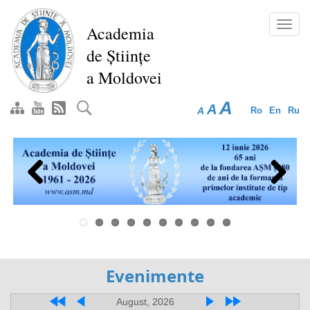
Перейти
к
Toggl
Academia
основному
navig
de Științe
содержанию
a Moldovei
A
A
A
Ro
En
Ru
Previous
Next
Evenimente
August, 2026