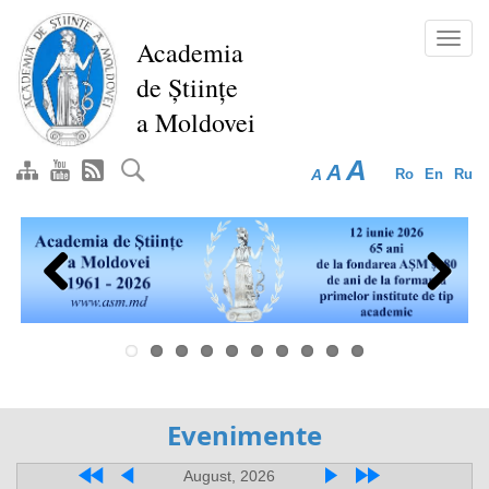
Перейти
к
Toggl
Academia
основному
navig
de Științe
содержанию
a Moldovei
A
A
A
Ro
En
Ru
Previous
Next
Evenimente
August, 2026