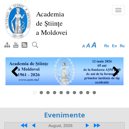
Перейти
к
Toggl
Academia
основному
navig
de Științe
содержанию
a Moldovei
A
A
A
Ro
En
Ru
Previous
Next
Evenimente
August, 2026