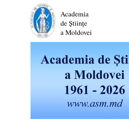
Перейти
к
Academia
основному
de Științe
содержанию
a Moldovei