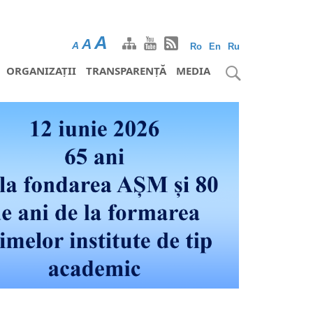
A
A
A
Ro
En
Ru
ORGANIZAȚII
TRANSPARENȚĂ
MEDIA