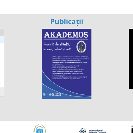
Publicații
6
3
0
https://propletenie.ru/