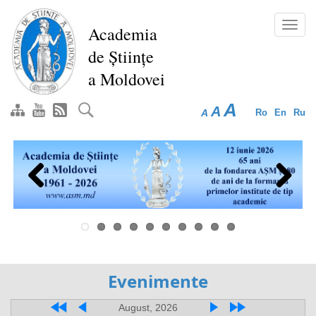
Перейти
к
Toggl
Academia
основному
navig
de Științe
содержанию
a Moldovei
A
A
A
Ro
En
Ru
Previous
Next
Evenimente
August, 2026