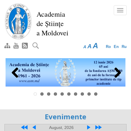
Перейти
к
Toggl
Academia
основному
navig
de Științe
содержанию
a Moldovei
A
A
A
Ro
En
Ru
Previous
Next
Evenimente
August, 2026