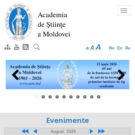
Перейти
к
Toggl
Academia
основному
navig
de Științe
содержанию
a Moldovei
A
A
A
Ro
En
Ru
Previous
Next
Evenimente
August, 2026