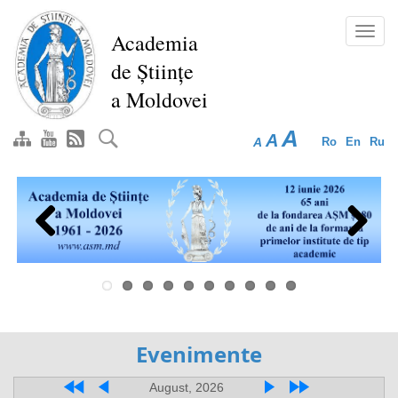
Перейти
к
Toggl
Academia
основному
navig
de Științe
содержанию
a Moldovei
A
A
A
Ro
En
Ru
Previous
Next
Evenimente
August, 2026