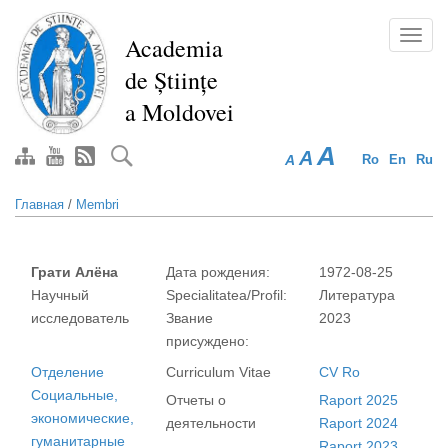
Перейти
к
Toggl
Academia
основному
navig
de Științe
содержанию
a Moldovei
A
A
A
Ro
En
Ru
Главная
/
Membri
Грати Алёна
Дата рождения:
1972-08-25
Научный
Specialitatea/Profil:
Литература
исследователь
Звание
2023
присуждено:
Отделение
Curriculum Vitae
CV Ro
Социальные,
Отчеты о
Raport 2025
экономические,
деятельности
Raport 2024
гуманитарные
Raport 2023