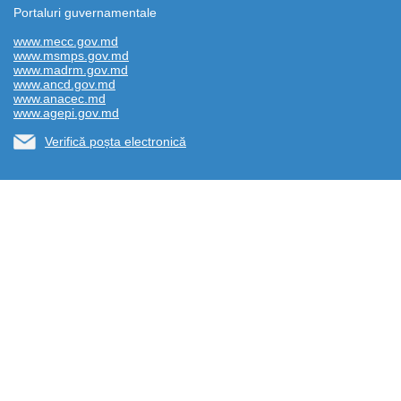
Portaluri guvernamentale
www.mecc.gov.md
www.msmps.gov.md
www.madrm.gov.md
www.ancd.gov.md
www.anacec.md
www.agepi.gov.md
Verifică poșta electronică