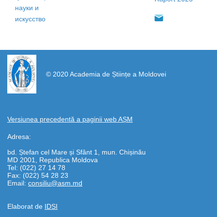
науки и
искусство
https://propletenie.ru/
© 2020 Academia de Științe a Moldovei
Versiunea precedentă a paginii web AȘM
Adresa:
bd. Ștefan cel Mare și Sfânt 1, mun. Chișinău
MD 2001, Republica Moldova
Tel: (022) 27 14 78
Fax: (022) 54 28 23
Email:
consiliu@asm.md
Elaborat de
IDSI