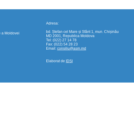
Adresa:
bd. Ștefan cel Mare și Sfânt 1, mun. Chișinău
e a Moldovei
MD 2001, Republica Moldova
Tel: (022) 27 14 78
Fax: (022) 54 28 23
Email:
consiliu@asm.md
Elaborat de
IDSI