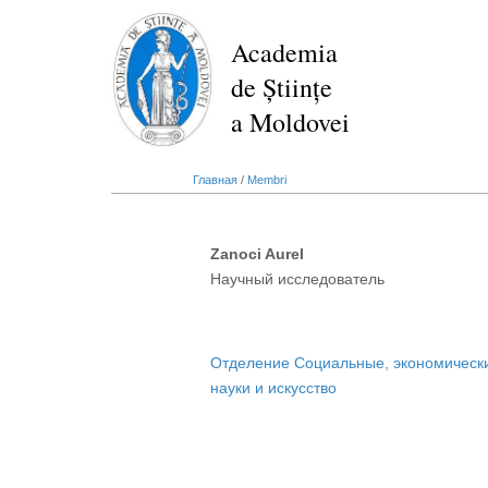
Перейти
к
Academia
основному
de Științe
содержанию
a Moldovei
Главная
/
Membri
Zanoci Aurel
Научный исследователь
Отделение Социальные, экономическ
науки и искусство