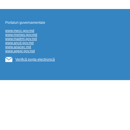
Portaluri guvernamentale
www.mecc.gov.md
www.msmps.gov.md
www.madrm.gov.md
www.ancd.gov.md
www.anacec.md
www.agepi.gov.md
Verifică poșta electronică