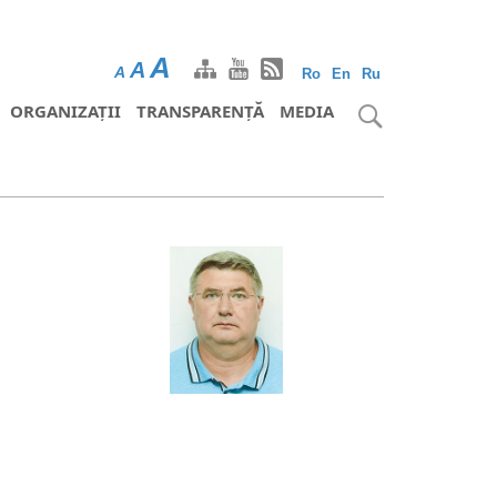
A
A
A
Ro
En
Ru
ORGANIZAȚII
TRANSPARENȚĂ
MEDIA