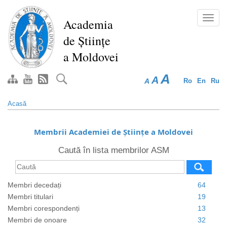
Mergi
la
Toggl
Academia
conţinutul
navig
de Științe
principal
a Moldovei
A
A
A
Ro
En
Ru
Acasă
Membrii Academiei de Științe a Moldovei
Caută în lista membrilor ASM
Membri decedați
64
Membri titulari
19
Membri corespondenți
13
Membri de onoare
32