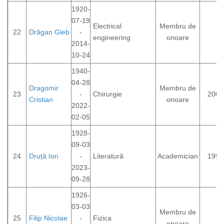
1920-
07-19
Electrical
Membru de
22
Drăgan Gleb
-
engineering
onoare
2014-
10-24
1940-
04-28
Dragomir
Membru de
23
-
Chirurgie
2003
Cristian
onoare
2022-
02-05
1928-
09-03
24
Druță Ion
-
Literatură
Academician
1992
2023-
09-28
1926-
03-03
Membru de
25
Filip Nicolae
-
Fizica
onoare