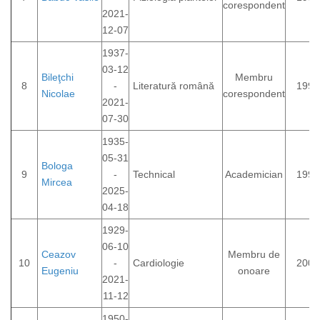
corespondent
2021-
12-07
1937-
03-12
Bileţchi
Membru
8
-
Literatură română
1992
Nicolae
corespondent
2021-
07-30
1935-
05-31
Bologa
9
-
Technical
Academician
1992
Mircea
2025-
04-18
1929-
06-10
Ceazov
Membru de
10
-
Cardiologie
2008
Eugeniu
onoare
2021-
11-12
1950-