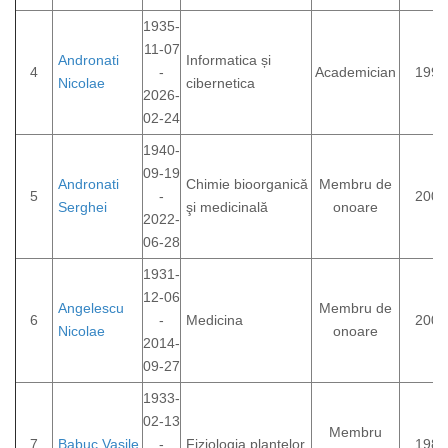
1935-
11-07
Andronati
Informatica și
4
-
Academician
1993
Nicolae
cibernetica
2026-
02-24
1940-
09-19
Andronati
Chimie bioorganică
Membru de
5
-
2000
Serghei
şi medicinală
onoare
2022-
06-28
1931-
12-06
Angelescu
Membru de
6
-
Medicina
2003
Nicolae
onoare
2014-
09-27
1933-
02-13
Membru
7
Babuc Vasile
-
Fiziologia plantelor
1984