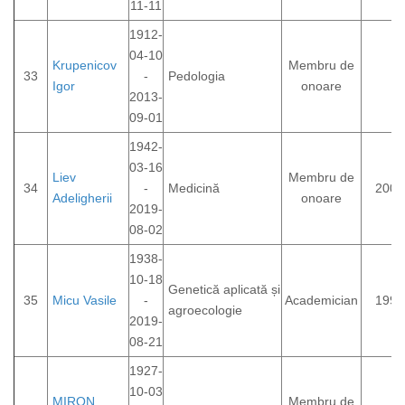
11-11
1912-
04-10
Krupenicov
Membru de
33
-
Pedologia
Igor
onoare
2013-
09-01
1942-
03-16
Liev
Membru de
34
-
Medicină
2007
Adeligherii
onoare
2019-
08-02
1938-
10-18
Genetică aplicată și
35
Micu Vasile
-
Academician
1993
agroecologie
2019-
08-21
1927-
10-03
MIRON
Membru de