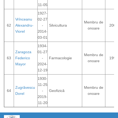
11-05
1927-
Vrînceanu
02-27
Membru de
62
Alexandru-
-
Silvicultura
2000
onoare
Viorel
2014-
03-01
1934-
Zaragoza
01-27
Membru de
63
Federico
-
Farmacologie
1998
onoare
Mayor
2024-
12-19
1930-
11-25
Zugrăvescu
Membru de
64
-
Geofizică
Dorel
onoare
2019-
11-20
https://propletenie.ru/