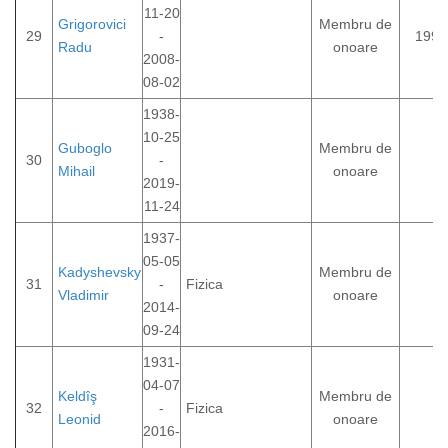
11-20
Grigorovici
Membru de
29
-
1992
Radu
onoare
2008-
08-02
1938-
10-25
Guboglo
Membru de
30
-
Mihail
onoare
2019-
11-24
1937-
05-05
Kadyshevsky
Membru de
31
-
Fizica
Vladimir
onoare
2014-
09-24
1931-
04-07
Keldîş
Membru de
32
-
Fizica
Leonid
onoare
2016-