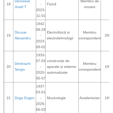
Devreese
Membru de
18
-
Fizică
Josef T.
onoare
2023-
11-01
1942-
08-28
Dicusar
Electrofizică și
Membru
19
-
2007
Alexandru
electrotehnologii
corespondent
2023-
09-02
1933-
07-03
construcție de
Dimitrachi
Membru
20
-
aparate și sisteme
1994
Sergiu
corespondent
2020-
automatizate
05-07
1937-
03-01
21
Doga Eugen
-
Muzicologie
Academician
1992
2025-
06-03