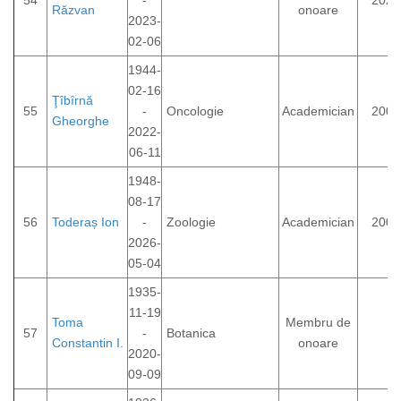
54
-
2022
Răzvan
onoare
2023-
02-06
1944-
02-16
Ţîbîrnă
55
-
Oncologie
Academician
2007
Gheorghe
2022-
06-11
1948-
08-17
56
Toderaș Ion
-
Zoologie
Academician
2000
2026-
05-04
1935-
11-19
Toma
Membru de
57
-
Botanica
Constantin I.
onoare
2020-
09-09