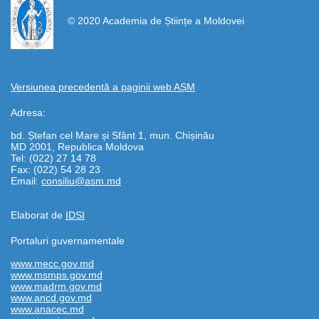
© 2020 Academia de Științe a Moldovei
Versiunea precedentă a paginii web AȘM
Adresa:
bd. Ștefan cel Mare și Sfânt 1, mun. Chișinău
MD 2001, Republica Moldova
Tel: (022) 27 14 78
Fax: (022) 54 28 23
Email:
consiliu@asm.md
Elaborat de
IDSI
Portaluri guvernamentale
www.mecc.gov.md
www.msmps.gov.md
www.madrm.gov.md
www.ancd.gov.md
www.anacec.md