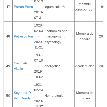
07-13
Membru
47
Patron Petru
-
legumicultură
1993
corespondent
2018-
07-31
1928-
02-04
Economics and
Membru de
48
Petrescu Ion
-
management
2013
onoare
2020-
psychology
11-21
1937-
07-19
Postolatii
49
-
energetică
Academician
2007
Vitalie
2019-
10-02
1931-
02-24
Seymour D.
Membru de
50
-
Hematologie
Van Gundy
onoare
2020-
12-27