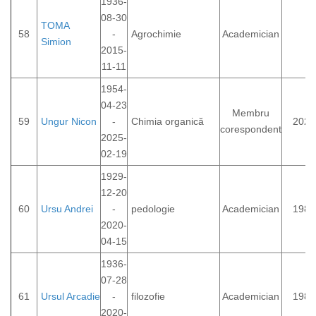
1936-
08-30
TOMA
58
-
Agrochimie
Academician
Simion
2015-
11-11
1954-
04-23
Membru
59
Ungur Nicon
-
Chimia organică
2023
corespondent
2025-
02-19
1929-
12-20
60
Ursu Andrei
-
pedologie
Academician
1989
2020-
04-15
1936-
07-28
61
Ursul Arcadie
-
filozofie
Academician
1984
2020-