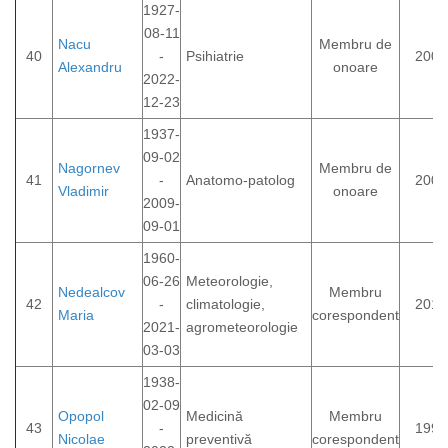
1927-
08-11
Nacu
Membru de
40
-
Psihiatrie
2000
Alexandru
onoare
2022-
12-23
1937-
09-02
Nagornev
Membru de
41
-
Anatomo-patolog
2007
Vladimir
onoare
2009-
09-01
1960-
06-26
Meteorologie,
Nedealcov
Membru
42
-
climatologie,
2017
Maria
corespondent
2021-
agrometeorologie
03-03
1938-
02-09
Opopol
Medicină
Membru
43
-
1995
Nicolae
preventivă
corespondent