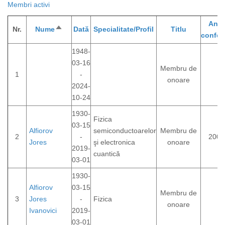
Membri activi
Anul
Nr.
Nume
Sortează
Dată
Specialitate/Profil
Titlu
conferi
descrescător
1948-
03-16
Membru de
1
-
onoare
2024-
10-24
1930-
Fizica
03-15
Alfiorov
semiconductoarelor
Membru de
2
-
2000
Jores
şi electronica
onoare
2019-
cuantică
03-01
1930-
Alfiorov
03-15
Membru de
3
Jores
-
Fizica
onoare
Ivanovici
2019-
03-01