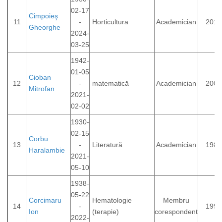
02-17
Cimpoieş
11
-
Horticultura
Academician
2012
Gheorghe
2024-
03-25
1942-
01-05
Cioban
12
-
matematică
Academician
2000
Mitrofan
2021-
02-02
1930-
02-15
Corbu
13
-
Literatură
Academician
1984
Haralambie
2021-
05-10
1938-
05-22
Corcimaru
Hematologie
Membru
14
-
1995
Ion
(terapie)
corespondent
2022-