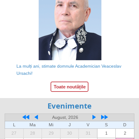
La mulți ani, stimate domnule Academician Veaceslav
Ursachi!
Toate noutățile
Evenimente
August, 2026
L
Ma
Mi
J
V
S
D
27
28
29
30
31
1
2