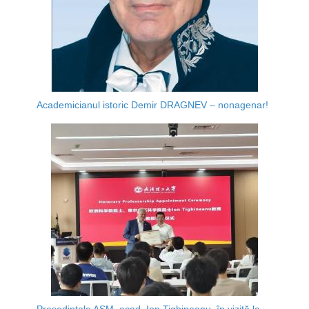
Academicianul istoric Demir DRAGNEV – nonagenar!
Președintele AȘM, acad. Ion Tighineanu, în vizită la