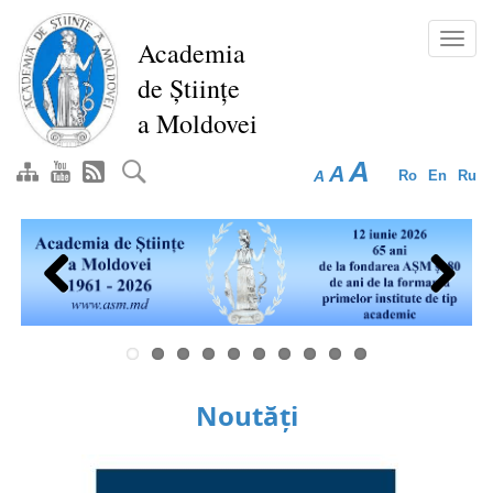
Mergi
la
Toggl
Academia
conţinutul
navig
de Științe
principal
a Moldovei
A
A
A
Ro
En
Ru
Previous
Next
Noutăți