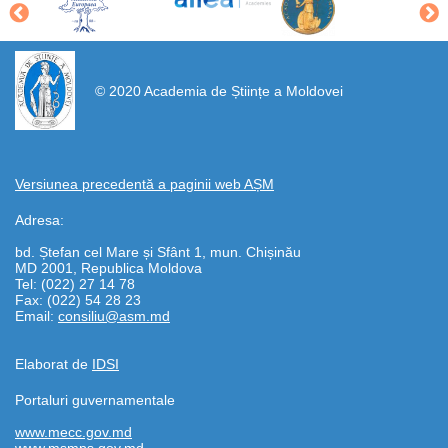
https://propletenie.ru/
© 2020 Academia de Științe a Moldovei
Versiunea precedentă a paginii web AȘM
Adresa:
bd. Ștefan cel Mare și Sfânt 1, mun. Chișinău
MD 2001, Republica Moldova
Tel: (022) 27 14 78
Fax: (022) 54 28 23
Email:
consiliu@asm.md
Elaborat de
IDSI
Portaluri guvernamentale
www.mecc.gov.md
www.msmps.gov.md