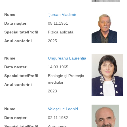
Nume
Ţurcan Vladimir
Data nașterii
05.11.1951
Specialitate/Profil
Fizica aplicată
Anul conferirii
2025
Nume
Ungureanu Laurenția
Data nașterii
14.03.1965
Specialitate/Profil
Ecologie și Protecția
mediului
Anul conferirii
2023
Nume
Voloșciuc Leonid
Data nașterii
02.11.1952
Specialitate/Profil
Agronomie