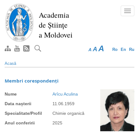
Mergi
la
Toggl
Academia
conţinutul
navig
de Științe
principal
a Moldovei
A
A
A
Ro
En
Ru
Acasă
Membri corespondenți
Nume
Arîcu Aculina
Data nașterii
11.06.1959
Specialitate/Profil
Chimie organică
Anul conferirii
2025