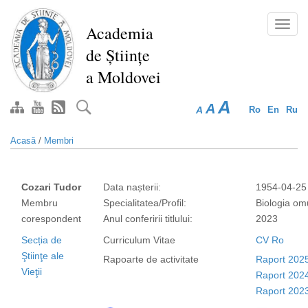
Mergi
la
Toggl
Academia
conţinutul
navig
de Științe
principal
a Moldovei
A
A
A
Ro
En
Ru
Acasă
/
Membri
Cozari Tudor
Data nașterii:
1954-04-25
Membru
Specialitatea/Profil:
Biologia omu
corespondent
Anul conferirii titlului:
2023
Secția de
Curriculum Vitae
CV Ro
Ştiinţe ale
Rapoarte de activitate
Raport 202
Vieţii
Raport 202
Raport 202