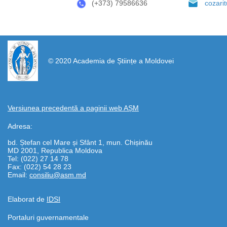
(+373) 79586636
cozari
https://propletenie.ru/
© 2020 Academia de Științe a Moldovei
Versiunea precedentă a paginii web AȘM
Adresa:
bd. Ștefan cel Mare și Sfânt 1, mun. Chișinău
MD 2001, Republica Moldova
Tel: (022) 27 14 78
Fax: (022) 54 28 23
Email:
consiliu@asm.md
Elaborat de
IDSI
Portaluri guvernamentale