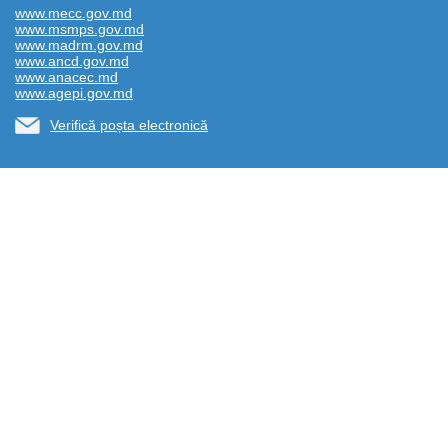
www.mecc.gov.md
www.msmps.gov.md
www.madrm.gov.md
www.ancd.gov.md
www.anacec.md
www.agepi.gov.md
Verifică poșta electronică