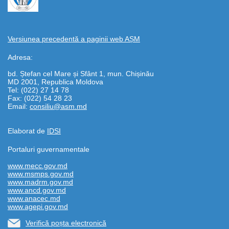
Versiunea precedentă a paginii web AȘM
Adresa:
bd. Ștefan cel Mare și Sfânt 1, mun. Chișinău
MD 2001, Republica Moldova
Tel: (022) 27 14 78
Fax: (022) 54 28 23
Email:
consiliu@asm.md
Elaborat de
IDSI
Portaluri guvernamentale
www.mecc.gov.md
www.msmps.gov.md
www.madrm.gov.md
www.ancd.gov.md
www.anacec.md
www.agepi.gov.md
Verifică poșta electronică