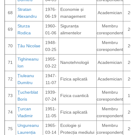
Stratan
1976-
Economie și
68
Academician
202
Alexandru
06-19
management
Sturza
1960-
Siguranța
Membru
69
202
Rodica
01-06
alimentelor
corespondent
1948-
Membru
70
Țâu Nicolae
202
03-25
corespondent
Tighineanu
1955-
71
Nanotehnologii
Academician
201
Ion
03-22
Țiuleanu
1947-
72
Fizica aplicată
Academician
202
Dumitru
11-07
Ţucherblat
1939-
Membru
73
Fizica cuantică
199
Boris
07-24
corespondent
Ţurcan
1951-
Membru
74
Fizica aplicată
202
Vladimir
11-05
corespondent
Ungureanu
1965-
Ecologie și
Membru
75
202
Laurenția
03-14
Protecția mediului
corespondent