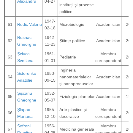
Alexandru
04-27
instituţii şi procese
politice
1947-
61
Rudic Valeriu
Microbiologie
Academician
200
02-18
Rusnac
1942-
62
Științe politice
Academician
200
Gheorghe
11-23
Șciuca
1961-
Membru
63
Pediatrie
202
Svetlana
01-01
corespondent
Ingineria
Sidorenko
1953-
64
nanomaterialelor
Academician
201
Anatolie
09-15
și nanoproduselor
Şişcanu
1932-
65
Fiziologia plantelor
Academician
199
Gheorghe
05-07
Șlapac
1955-
Arte plastice şi
Membru
66
201
Mariana
12-10
decorative
corespondent
Sofroni
1956-
Membru
67
Medicina generală
202
Dumitru
04-05
corespondent