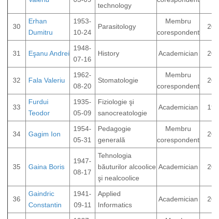
technology
Erhan
1953-
Membru
30
Parasitology
202
Dumitru
10-24
corespondent
1948-
31
Eşanu Andrei
History
Academician
200
07-16
1962-
Membru
32
Fala Valeriu
Stomatologie
202
08-20
corespondent
Furdui
1935-
Fiziologie şi
33
Academician
199
Teodor
05-09
sanocreatologie
1954-
Pedagogie
Membru
34
Gagim Ion
202
05-31
generală
corespondent
Tehnologia
1947-
35
Gaina Boris
băuturilor alcoolice
Academician
200
08-17
şi nealcoolice
Gaindric
1941-
Applied
36
Academician
202
Constantin
09-11
Informatics