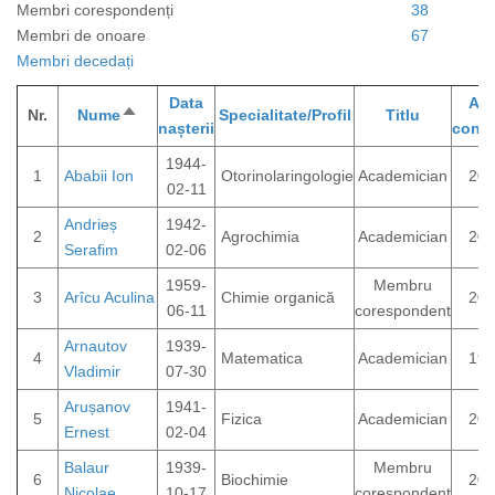
Membri corespondenți
38
Membri de onoare
67
Membri decedați
Data
Anu
Nr.
Nume
Sortează
Specialitate/Profil
Titlu
nașterii
confer
descrescător
1944-
1
Ababii Ion
Otorinolaringologie
Academician
200
02-11
Andrieș
1942-
2
Agrochimia
Academician
201
Serafim
02-06
1959-
Membru
3
Arîcu Aculina
Chimie organică
202
06-11
corespondent
Arnautov
1939-
4
Matematica
Academician
198
Vladimir
07-30
Arușanov
1941-
5
Fizica
Academician
200
Ernest
02-04
Balaur
1939-
Membru
6
Biochimie
200
Nicolae
10-17
corespondent