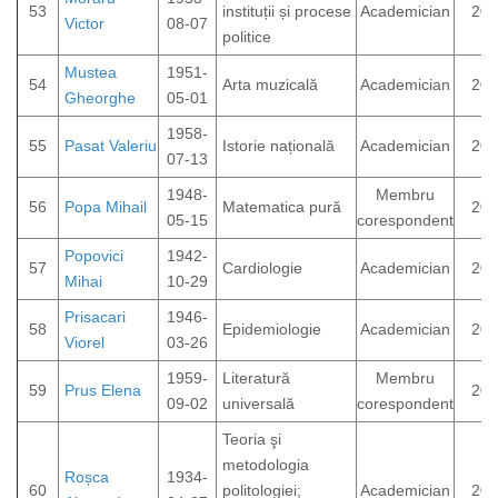
53
instituții și procese
Academician
202
Victor
08-07
politice
Mustea
1951-
54
Arta muzicală
Academician
200
Gheorghe
05-01
1958-
55
Pasat Valeriu
Istorie națională
Academician
201
07-13
1948-
Membru
56
Popa Mihail
Matematica pură
202
05-15
corespondent
Popovici
1942-
57
Cardiologie
Academician
200
Mihai
10-29
Prisacari
1946-
58
Epidemiologie
Academician
202
Viorel
03-26
1959-
Literatură
Membru
59
Prus Elena
202
09-02
universală
corespondent
Teoria şi
metodologia
Roșca
1934-
60
politologiei;
Academician
200