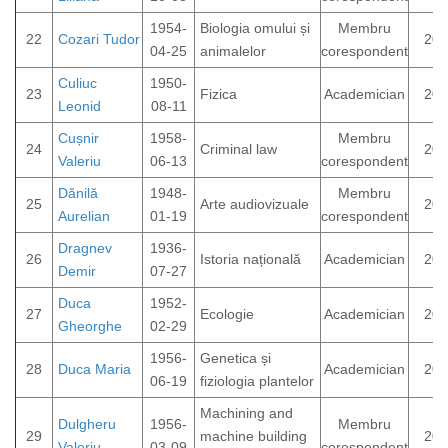
1954-
Biologia omului și
Membru
22
Cozari Tudor
202
04-25
animalelor
corespondent
Culiuc
1950-
23
Fizica
Academician
201
Leonid
08-11
Cușnir
1958-
Membru
24
Criminal law
202
Valeriu
06-13
corespondent
Dănilă
1948-
Membru
25
Arte audiovizuale
202
Aurelian
01-19
corespondent
Dragnev
1936-
26
Istoria națională
Academician
202
Demir
07-27
Duca
1952-
27
Ecologie
Academician
200
Gheorghe
02-29
1956-
Genetica și
28
Duca Maria
Academician
201
06-19
fiziologia plantelor
Machining and
Dulgheru
1956-
Membru
29
machine building
202
Valeriu
03-09
corespondent