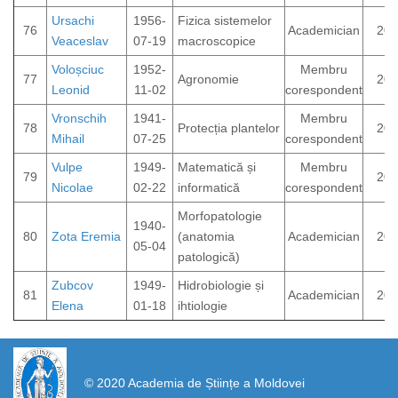
Ursachi
1956-
Fizica sistemelor
76
Academician
202
Veaceslav
07-19
macroscopice
Voloșciuc
1952-
Membru
77
Agronomie
202
Leonid
11-02
corespondent
Vronschih
1941-
Membru
78
Protecția plantelor
200
Mihail
07-25
corespondent
Vulpe
1949-
Matematică și
Membru
79
201
Nicolae
02-22
informatică
corespondent
Morfopatologie
1940-
80
Zota Eremia
(anatomia
Academician
202
05-04
patologică)
Zubcov
1949-
Hidrobiologie și
81
Academician
202
Elena
01-18
ihtiologie
https://propletenie.ru/
© 2020 Academia de Științe a Moldovei