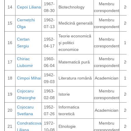
1967-
Membru
14
Cepoi Liliana
Biotechnology
202
08-30
corespondent
Cernețchi
1962-
Membru
15
Medicină generală
202
Olga
07-13
corespondent
Teorie economică
Certan
1952-
Membru
16
şi politici
199
Sergiu
04-17
corespondent
economice
Chiriac
1960-
Membru
17
Matematică pură
202
Liubomir
06-04
corespondent
1942-
18
Cimpoi Mihai
Literatura română
Academician
199
09-03
Cojocaru
1963-
Membru
19
Istorie
202
Gheorghe
02-08
corespondent
Cojocaru
1952-
Informatica
20
Academician
202
Svetlana
07-26
teoretică
Condraticova
1972-
Membru
21
Etnologie
202
Liliana
10-08
corespondent