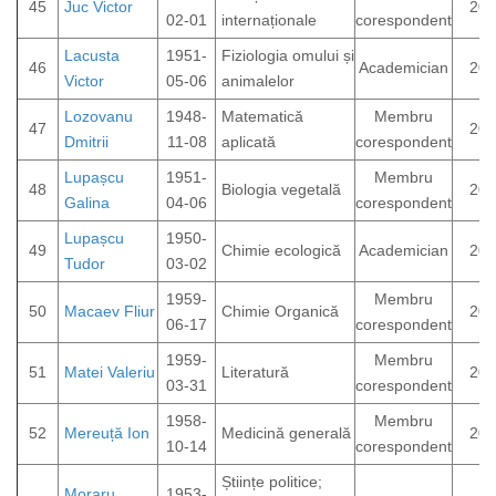
45
Juc Victor
202
02-01
internaționale
corespondent
Lacusta
1951-
Fiziologia omului și
46
Academician
200
Victor
05-06
animalelor
Lozovanu
1948-
Matematică
Membru
47
202
Dmitrii
11-08
aplicată
corespondent
Lupașcu
1951-
Membru
48
Biologia vegetală
202
Galina
04-06
corespondent
Lupașcu
1950-
49
Chimie ecologică
Academician
201
Tudor
03-02
1959-
Membru
50
Macaev Fliur
Chimie Organică
202
06-17
corespondent
1959-
Membru
51
Matei Valeriu
Literatură
202
03-31
corespondent
1958-
Membru
52
Mereuță Ion
Medicină generală
202
10-14
corespondent
Științe politice;
Moraru
1953-