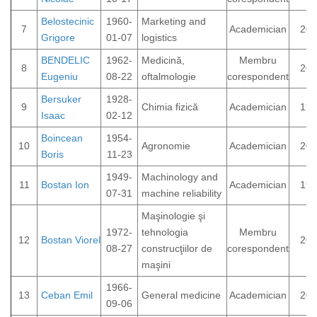
Belostecinic
1960-
Marketing and
7
Academician
200
Grigore
01-07
logistics
BENDELIC
1962-
Medicină,
Membru
8
202
Eugeniu
08-22
oftalmologie
corespondent
Bersuker
1928-
9
Chimia fizică
Academician
198
Isaac
02-12
Boincean
1954-
10
Agronomie
Academician
202
Boris
11-23
1949-
Machinology and
11
Bostan Ion
Academician
199
07-31
machine reliability
Maşinologie şi
1972-
tehnologia
Membru
12
Bostan Viorel
202
08-27
construcţiilor de
corespondent
maşini
1966-
13
Ceban Emil
General medicine
Academician
202
09-06