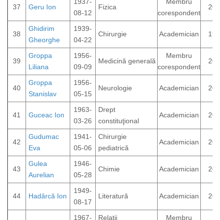
1937-
Membru
37
Geru Ion
Fizica
200
08-12
corespondent
Ghidirim
1939-
38
Chirurgie
Academician
199
Gheorghe
04-22
Groppa
1956-
Membru
39
Medicină generală
202
Liliana
09-09
corespondent
Groppa
1956-
40
Neurologie
Academician
201
Stanislav
05-15
1963-
Drept
41
Guceac Ion
Academician
200
03-26
constituţional
Gudumac
1941-
Chirurgie
42
Academician
200
Eva
05-06
pediatrică
Gulea
1946-
43
Chimie
Academician
201
Aurelian
05-28
1949-
44
Hadârcă Ion
Literatură
Academician
202
08-17
1967-
Relații
Membru