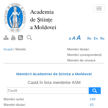
Mergi
la
Toggl
Academia
conţinutul
navig
de Științe
principal
a Moldovei
A
A
A
Ro
En
Ru
Membri titulari
Acasă
/
Membri
Membri corespondenți
Membri de onoare
Membrii Academiei de Științe a Moldovei
Caută în lista membrilor ASM
Membri activi
148
Membri titulari
43