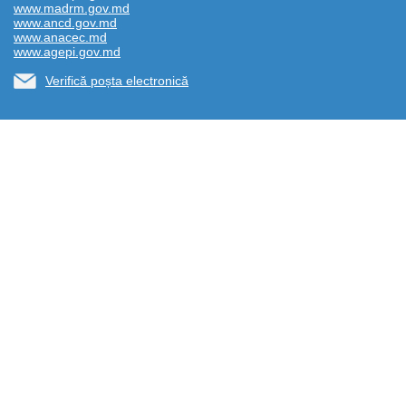
www.madrm.gov.md
www.ancd.gov.md
www.anacec.md
www.agepi.gov.md
Verifică poșta electronică