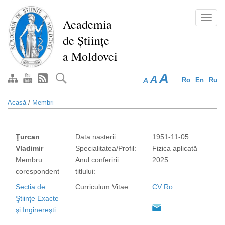
Mergi
la
Toggl
Academia
conţinutul
navig
de Științe
principal
a Moldovei
A
A
A
Ro
En
Ru
Acasă
/
Membri
Ţurcan
Data nașterii:
1951-11-05
Vladimir
Specialitatea/Profil:
Fizica aplicată
Membru
Anul conferirii
2025
corespondent
titlului:
Secția de
Curriculum Vitae
CV Ro
Ştiinţe Exacte
şi Inginereşti