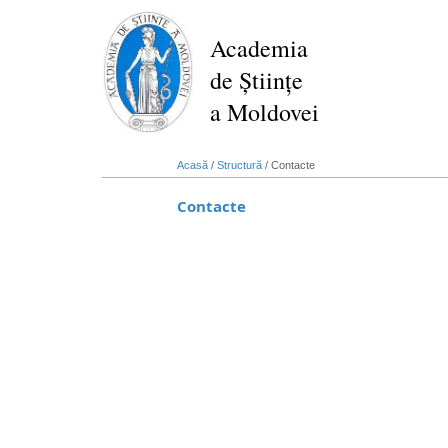
Mergi
la
Academia
conţinutul
de Științe
principal
a Moldovei
Acasă
/
Structură
/
Contacte
Contacte