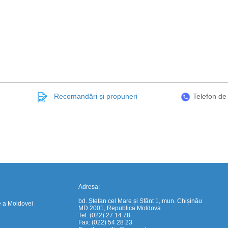
Recomandări și propuneri
Telefon de
https://propletenie.ru/
Adresa:
bd. Ștefan cel Mare și Sfânt 1, mun. Chișinău
e a Moldovei
MD 2001, Republica Moldova
Tel: (022) 27 14 78
Fax: (022) 54 28 23