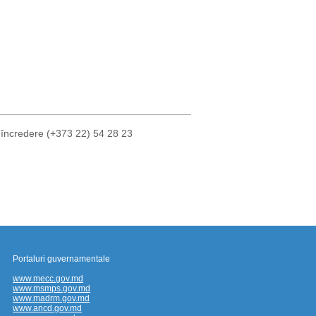
 încredere (+373 22) 54 28 23
Portaluri guvernamentale
www.mecc.gov.md
www.msmps.gov.md
www.madrm.gov.md
www.ancd.gov.md