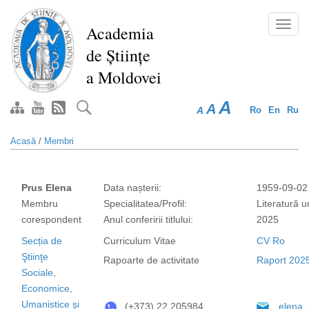
Mergi
la
Toggl
Academia
conţinutul
navig
de Științe
principal
a Moldovei
A
A
A
Ro
En
Ru
Acasă
/
Membri
Prus Elena
Data nașterii:
1959-09-02
Membru
Specialitatea/Profil:
Literatură u
corespondent
Anul conferirii titlului:
2025
Secția de
Curriculum Vitae
CV Ro
Ştiinţe
Rapoarte de activitate
Raport 202
Sociale,
Economice,
Umanistice şi
(+373) 22 205984
elena_