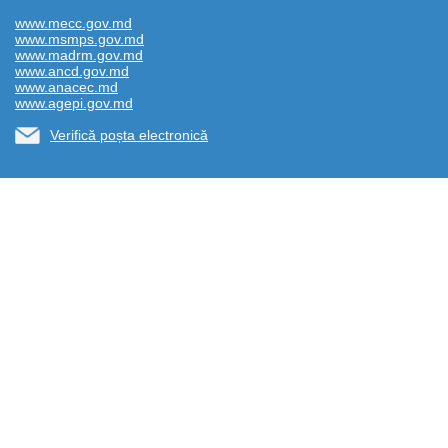
www.mecc.gov.md
www.msmps.gov.md
www.madrm.gov.md
www.ancd.gov.md
www.anacec.md
www.agepi.gov.md
Verifică poșta electronică