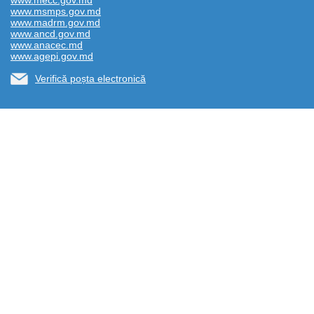
www.mecc.gov.md
www.msmps.gov.md
www.madrm.gov.md
www.ancd.gov.md
www.anacec.md
www.agepi.gov.md
Verifică poșta electronică