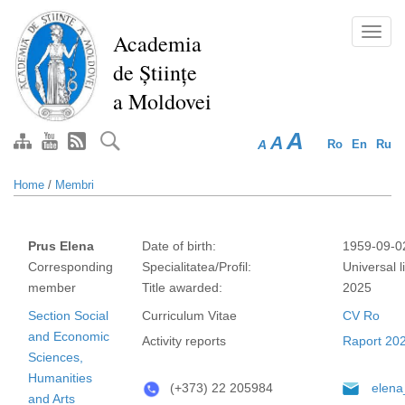
Skip
to
Toggl
Academia
main
navig
de Științe
content
a Moldovei
A
A
A
Ro
En
Ru
Home
/
Membri
Prus Elena
Date of birth:
1959-09-0
Corresponding
Specialitatea/Profil:
Universal l
member
Title awarded:
2025
Section Social
Curriculum Vitae
CV Ro
and Economic
Activity reports
Raport 20
Sciences,
Humanities
(+373) 22 205984
elena
and Arts