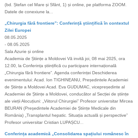
(bd. Ștefan cel Mare și Sfânt, 1) și online, pe platforma ZOOM.
Datele de conexiune la...
„Chirurgia fără frontiere”: Conferință științifică în contextul
Zilei Europei
08.05.2025
- 08.05.2025
Sala Azurie și online
Academia de Științe a Moldovei Vă invită joi, 08 mai 2025, ora
12.00, la Conferința științifică cu participare internațională
„Chirurgia fără frontiere”. Agenda conferinței Deschiderea
evenimentului: Acad. Ion TIGHINEANU, Președintele Academiei
de Științe a Moldovei Acad. Eva GUDUMAC, vicepreședinte al
Academiei de Științe a Moldovei, conducător al Secției de științe
ale vieții Alocuțiuni: „Viitorul Chirurgiei” Profesor universitar Mircea
BEURAN (Președintele Academiei de Științe Medicale din
România) „Transplantul hepatic. Situația actuală și perspective”
Profesor universitar Cristian LUPAȘCU...
Conferința academică „Consolidarea spațiului românesc în