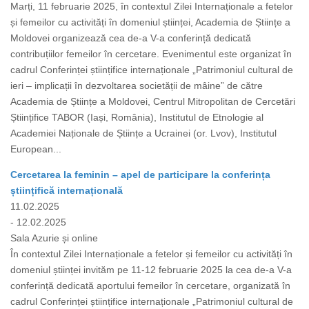
Marți, 11 februarie 2025, în contextul Zilei Internaționale a fetelor
și femeilor cu activități în domeniul științei, Academia de Științe a
Moldovei organizează cea de-a V-a conferință dedicată
contribuțiilor femeilor în cercetare. Evenimentul este organizat în
cadrul Conferinței științifice internaționale „Patrimoniul cultural de
ieri – implicații în dezvoltarea societății de mâine” de către
Academia de Științe a Moldovei, Centrul Mitropolitan de Cercetări
Științifice TABOR (Iași, România), Institutul de Etnologie al
Academiei Naționale de Științe a Ucrainei (or. Lvov), Institutul
European...
Cercetarea la feminin – apel de participare la conferința
științifică internațională
11.02.2025
- 12.02.2025
Sala Azurie și online
În contextul Zilei Internaționale a fetelor și femeilor cu activități în
domeniul științei invităm pe 11-12 februarie 2025 la cea de-a V-a
conferință dedicată aportului femeilor în cercetare, organizată în
cadrul Conferinței științifice internaționale „Patrimoniul cultural de