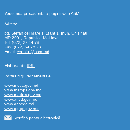
Versiunea precedentă a paginii web AȘM
Adresa:
bd. Ștefan cel Mare și Sfânt 1, mun. Chișinău
MD 2001, Republica Moldova
Tel: (022) 27 14 78
Fax: (022) 54 28 23
Email:
consiliu@asm.md
Elaborat de
IDSI
Portaluri guvernamentale
www.mecc.gov.md
www.msmps.gov.md
www.madrm.gov.md
www.ancd.gov.md
www.anacec.md
www.agepi.gov.md
Verifică poșta electronică