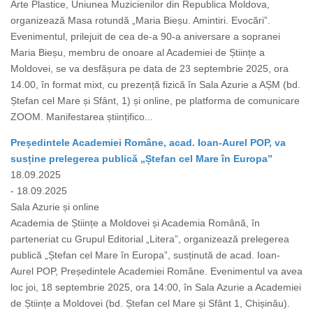
Arte Plastice, Uniunea Muzicienilor din Republica Moldova,
organizează Masa rotundă „Maria Bieșu. Amintiri. Evocări”.
Evenimentul, prilejuit de cea de-a 90-a aniversare a sopranei
Maria Bieșu, membru de onoare al Academiei de Științe a
Moldovei, se va desfășura pe data de 23 septembrie 2025, ora
14.00, în format mixt, cu prezență fizică în Sala Azurie a AȘM (bd.
Ștefan cel Mare și Sfânt, 1) și online, pe platforma de comunicare
ZOOM. Manifestarea științifico...
Președintele Academiei Române, acad. Ioan-Aurel POP, va
susține prelegerea publică „Ștefan cel Mare în Europa”
18.09.2025
- 18.09.2025
Sala Azurie și online
Academia de Științe a Moldovei și Academia Română, în
parteneriat cu Grupul Editorial „Litera”, organizează prelegerea
publică „Ștefan cel Mare în Europa”, susținută de acad. Ioan-
Aurel POP, Președintele Academiei Române. Evenimentul va avea
loc joi, 18 septembrie 2025, ora 14:00, în Sala Azurie a Academiei
de Științe a Moldovei (bd. Ștefan cel Mare și Sfânt 1, Chișinău).