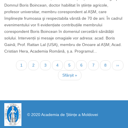
Domnul Boris Boincean, doctor habilitat în științe agricole,
profesor universitar, membru corespondent al AȘM, care
împlinește frumoasa şi respectabila vârstă de 70 de ani. În cadrul
evenimentului vor fi evidențiate contribuțiile membrului
corespondent Boris Boincean în domeniul cercetării sănătății
solului. Intervenții și mesaje omagiale vor adresa: acad. Boris
Gaină; Prof. Rattan Lal (USA), membru de Onoare al AȘM; Acad.
Cristian Hera, Academia Română, ș.a. Programul...
Pagination
Current
1
Page
2
Page
3
Page
4
Page
5
Page
6
Page
7
Page
8
Next
››
page
page
Last
Sfârșit »
page
https://propletenie.ru/
© 2020 Academia de Științe a Moldovei