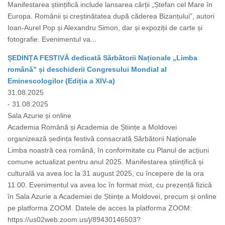
Manifestarea științifică include lansarea cărții „Ștefan cel Mare în
Europa. Românii și creștinătatea după căderea Bizanțului”, autori
Ioan-Aurel Pop și Alexandru Simon, dar și expoziții de carte și
fotografie. Evenimentul va...
ȘEDINȚA FESTIVĂ dedicată Sărbătorii Naționale „Limba
română” și deschiderii Congresului Mondial al
Eminescologilor (Ediția a XIV-a)
31.08.2025
- 31.08.2025
Sala Azurie și online
Academia Română și Academia de Științe a Moldovei
organizează ședința festivă consacrată Sărbătorii Naționale
Limba noastră cea română, în conformitate cu Planul de acțiuni
comune actualizat pentru anul 2025. Manifestarea științifică și
culturală va avea loc la 31 august 2025, cu începere de la ora
11.00. Evenimentul va avea loc în format mixt, cu prezență fizică
în Sala Azurie a Academiei de Științe a Moldovei, precum și online
pe platforma ZOOM. Datele de acces la platforma ZOOM:
https://us02web.zoom.us/j/89430146503?