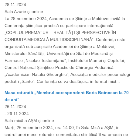
28.11.2024
Sala Azurie și online
La 28 noiembrie 2024, Academia de Științe a Moldovei invită la
Conferința științifico-practică cu participare internațională:
„COPILUL PREMATUR – REALITĂȚI ȘI PERSPECTIVE ÎN
CONDUITA MEDICALĂ MULTIDISCIPLINARĂ”. Conferința este
organizată sub auspiciile Academiei de Științe a Moldovei,
Ministerului Sănătății, Universității de Stat de Medicină și
Farmacie „Nicolae Testemițanu”, Institutului Mamei și Copilului,
Centrul Național Științifico-Practic de Chirurgie Pediatrică
„Academician Natalia Gheorghiu”, Asociația medicilor pneumologi
pediatri „Sante”. Conferința se va desfășura în format mixt...
Masa rotundă „Membrul corespondent Boris Boincean la 70
de ani”
26.11.2024
- 26.11.2024
Sala mică a AȘM și online
Marți, 26 noiembrie 2024, ora 14.00, în Sala Mică a AȘM, în
cadrul unei mese rotunde, comunitatea științifică îl va omagia pe