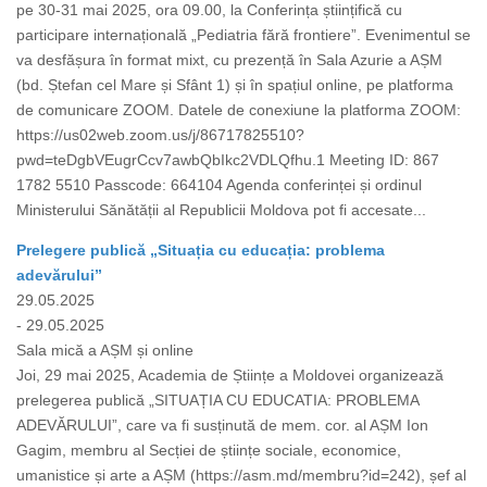
pe 30-31 mai 2025, ora 09.00, la Conferința științifică cu
participare internațională „Pediatria fără frontiere”. Evenimentul se
va desfășura în format mixt, cu prezență în Sala Azurie a AȘM
(bd. Ștefan cel Mare și Sfânt 1) și în spațiul online, pe platforma
de comunicare ZOOM. Datele de conexiune la platforma ZOOM:
https://us02web.zoom.us/j/86717825510?
pwd=teDgbVEugrCcv7awbQbIkc2VDLQfhu.1 Meeting ID: 867
1782 5510 Passcode: 664104 Agenda conferinței și ordinul
Ministerului Sănătății al Republicii Moldova pot fi accesate...
Prelegere publică „Situația cu educația: problema
adevărului”
29.05.2025
- 29.05.2025
Sala mică a AȘM și online
Joi, 29 mai 2025, Academia de Științe a Moldovei organizează
prelegerea publică „SITUAȚIA CU EDUCATIA: PROBLEMA
ADEVĂRULUI”, care va fi susținută de mem. cor. al AȘM Ion
Gagim, membru al Secției de științe sociale, economice,
umanistice și arte a AȘM (https://asm.md/membru?id=242), șef al