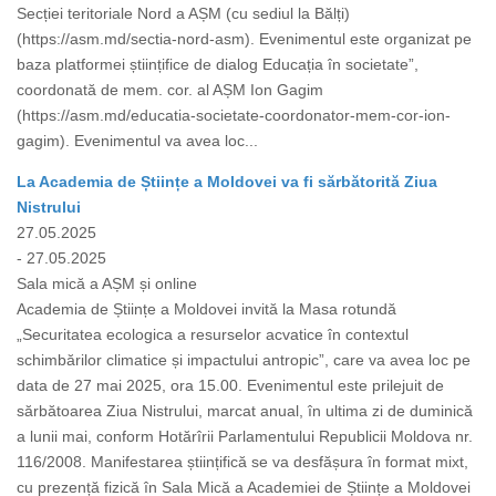
Secției teritoriale Nord a AȘM (cu sediul la Bălți)
(https://asm.md/sectia-nord-asm). Evenimentul este organizat pe
baza platformei științifice de dialog Educația în societate”,
coordonată de mem. cor. al AȘM Ion Gagim
(https://asm.md/educatia-societate-coordonator-mem-cor-ion-
gagim). Evenimentul va avea loc...
La Academia de Științe a Moldovei va fi sărbătorită Ziua
Nistrului
27.05.2025
- 27.05.2025
Sala mică a AȘM și online
Academia de Științe a Moldovei invită la Masa rotundă
„Securitatea ecologica a resurselor acvatice în contextul
schimbărilor climatice și impactului antropic”, care va avea loc pe
data de 27 mai 2025, ora 15.00. Evenimentul este prilejuit de
sărbătoarea Ziua Nistrului, marcat anual, în ultima zi de duminică
a lunii mai, conform Hotărîrii Parlamentului Republicii Moldova nr.
116/2008. Manifestarea științifică se va desfășura în format mixt,
cu prezență fizică în Sala Mică a Academiei de Științe a Moldovei