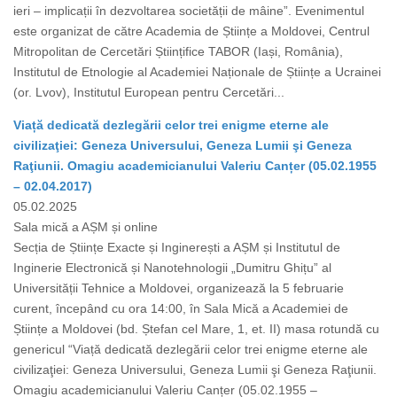
ieri – implicații în dezvoltarea societății de mâine”. Evenimentul
este organizat de către Academia de Științe a Moldovei, Centrul
Mitropolitan de Cercetări Științifice TABOR (Iași, România),
Institutul de Etnologie al Academiei Naționale de Științe a Ucrainei
(or. Lvov), Institutul European pentru Cercetări...
Viață dedicată dezlegării celor trei enigme eterne ale
civilizaţiei: Geneza Universului, Geneza Lumii şi Geneza
Raţiunii. Omagiu academicianului Valeriu Canțer (05.02.1955
– 02.04.2017)
05.02.2025
Sala mică a AȘM și online
Secția de Științe Exacte și Inginerești a AȘM și Institutul de
Inginerie Electronică și Nanotehnologii „Dumitru Ghițu” al
Universității Tehnice a Moldovei, organizează la 5 februarie
curent, începând cu ora 14:00, în Sala Mică a Academiei de
Științe a Moldovei (bd. Ștefan cel Mare, 1, et. II) masa rotundă cu
genericul “Viață dedicată dezlegării celor trei enigme eterne ale
civilizaţiei: Geneza Universului, Geneza Lumii şi Geneza Raţiunii.
Omagiu academicianului Valeriu Canțer (05.02.1955 –