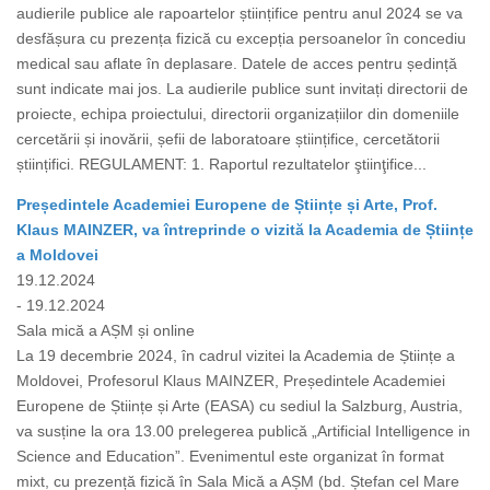
audierile publice ale rapoartelor științifice pentru anul 2024 se va
desfășura cu prezența fizică cu excepția persoanelor în concediu
medical sau aflate în deplasare. Datele de acces pentru ședință
sunt indicate mai jos. La audierile publice sunt invitați directorii de
proiecte, echipa proiectului, directorii organizațiilor din domeniile
cercetării și inovării, șefii de laboratoare științifice, cercetătorii
științifici. REGULAMENT: 1. Raportul rezultatelor ştiinţifice...
Președintele Academiei Europene de Științe și Arte, Prof.
Klaus MAINZER, va întreprinde o vizită la Academia de Științe
a Moldovei
19.12.2024
- 19.12.2024
Sala mică a AȘM și online
La 19 decembrie 2024, în cadrul vizitei la Academia de Științe a
Moldovei, Profesorul Klaus MAINZER, Președintele Academiei
Europene de Științe și Arte (EASA) cu sediul la Salzburg, Austria,
va susține la ora 13.00 prelegerea publică „Artificial Intelligence in
Science and Education”. Evenimentul este organizat în format
mixt, cu prezență fizică în Sala Mică a AȘM (bd. Ștefan cel Mare