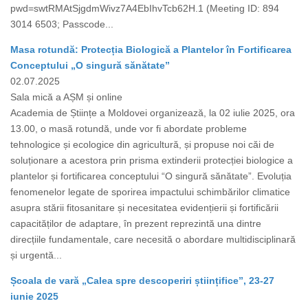
pwd=swtRMAtSjgdmWivz7A4EbIhvTcb62H.1 (Meeting ID: 894
3014 6503; Passcode...
Masa rotundă: Protecția Biologică a Plantelor în Fortificarea
Conceptului „O singură sănătate”
02.07.2025
Sala mică a AȘM și online
Academia de Științe a Moldovei organizează, la 02 iulie 2025, ora
13.00, o masă rotundă, unde vor fi abordate probleme
tehnologice și ecologice din agricultură, și propuse noi căi de
soluționare a acestora prin prisma extinderii protecției biologice a
plantelor și fortificarea conceptului “O singură sănătate”. Evoluția
fenomenelor legate de sporirea impactului schimbărilor climatice
asupra stării fitosanitare și necesitatea evidențierii și fortificării
capacităților de adaptare, în prezent reprezintă una dintre
direcțiile fundamentale, care necesită o abordare multidisciplinară
și urgentă...
Școala de vară „Calea spre descoperiri științifice”, 23-27
iunie 2025