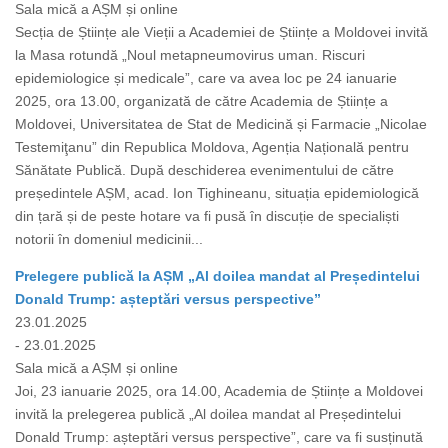
Sala mică a AȘM și online
Secția de Științe ale Vieții a Academiei de Științe a Moldovei invită
la Masa rotundă „Noul metapneumovirus uman. Riscuri
epidemiologice și medicale”, care va avea loc pe 24 ianuarie
2025, ora 13.00, organizată de către Academia de Științe a
Moldovei, Universitatea de Stat de Medicină și Farmacie „Nicolae
Testemiţanu” din Republica Moldova, Agenția Națională pentru
Sănătate Publică. După deschiderea evenimentului de către
președintele AȘM, acad. Ion Tighineanu, situația epidemiologică
din țară și de peste hotare va fi pusă în discuție de specialiști
notorii în domeniul medicinii...
Prelegere publică la AȘM „Al doilea mandat al Președintelui
Donald Trump: așteptări versus perspective”
23.01.2025
- 23.01.2025
Sala mică a AȘM și online
Joi, 23 ianuarie 2025, ora 14.00, Academia de Științe a Moldovei
invită la prelegerea publică „Al doilea mandat al Președintelui
Donald Trump: așteptări versus perspective”, care va fi susținută