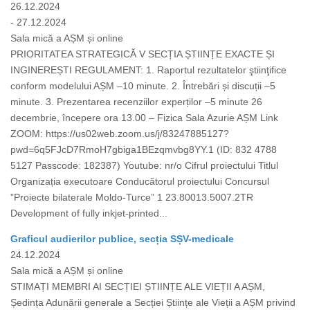
26.12.2024
- 27.12.2024
Sala mică a AȘM și online
PRIORITATEA STRATEGICĂ V SECȚIA ȘTIINȚE EXACTE ȘI
INGINEREȘTI REGULAMENT: 1. Raportul rezultatelor ştiinţifice
conform modelului AȘM –10 minute. 2. Întrebări și discuții –5
minute. 3. Prezentarea recenziilor experților –5 minute 26
decembrie, începere ora 13.00 – Fizica Sala Azurie AȘM Link
ZOOM: https://us02web.zoom.us/j/83247885127?
pwd=6q5FJcD7RmoH7gbiga1BEzqmvbg8YY.1 (ID: 832 4788
5127 Passcode: 182387) Youtube: nr/o Cifrul proiectului Titlul
Organizația executoare Conducătorul proiectului Concursul
”Proiecte bilaterale Moldo-Turce” 1 23.80013.5007.2TR
Development of fully inkjet-printed...
Graficul audierilor publice, secția SȘV-medicale
24.12.2024
Sala mică a AȘM și online
STIMAȚI MEMBRI AI SECȚIEI ȘTIINȚE ALE VIEȚII A AȘM,
Ședința Adunării generale a Secției Științe ale Vieții a AȘM privind