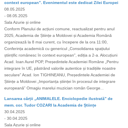
context european”. Evenimentul este dedicat Zilei Europei
08.05.2025
- 08.05.2025
Sala Azurie și online
Conform Planului de acțiuni comune, reactualizat pentru anul
2025, Academia de Științe a Moldovei și Academia Română
organizează la 8 mai curent, cu începere de la ora 11:00,
Conferința academică cu genericul „Consolidarea spațiului
științific românesc în context european", ediția a 2-a. Alocuțiuni
Acad. Ioan Aurel POP, Președintele Academiei Române „Pentru
integrare în UE, păstrând valorile autentice și tradițiile noastre
seculare” Acad. Ion TIGHINEANU, Președintele Academiei de
Științe a Moldovei „Importanța științei în procesul de integrare
europeană” Omagiu marelui muzician român George...
Lansarea cărții „ANIMALELE. Enciclopedie ilustrată” de
mem. cor. Tudor COZARI la Academia de Științe
30.04.2025
- 30.04.2025
Sala Azurie și online