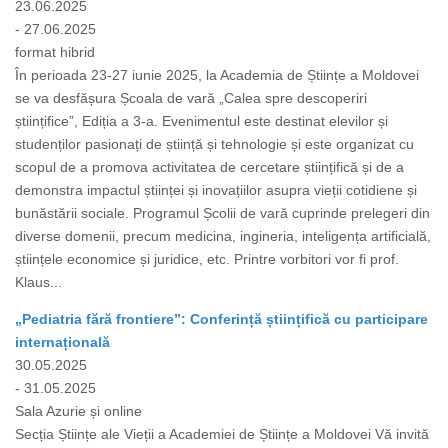
23.06.2025
- 27.06.2025
format hibrid
În perioada 23-27 iunie 2025, la Academia de Științe a Moldovei
se va desfășura Școala de vară „Calea spre descoperiri
științifice”, Ediția a 3-a. Evenimentul este destinat elevilor și
studenților pasionați de știință și tehnologie și este organizat cu
scopul de a promova activitatea de cercetare științifică și de a
demonstra impactul științei și inovațiilor asupra vieții cotidiene și
bunăstării sociale. Programul Școlii de vară cuprinde prelegeri din
diverse domenii, precum medicina, ingineria, inteligența artificială,
științele economice și juridice, etc. Printre vorbitori vor fi prof.
Klaus...
„Pediatria fără frontiere”: Conferință științifică cu participare
internațională
30.05.2025
- 31.05.2025
Sala Azurie și online
Secția Științe ale Vieții a Academiei de Științe a Moldovei Vă invită