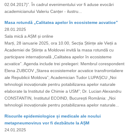
02.04.2017)”. În cadrul evenimentului vor fi aduse evocări
academicianului Valeriu Canțer - ilustru...
Masa rotundă „Calitatea apelor în ecosisteme acvatice”
28.01.2025
Sala mică a AȘM și online
Marți, 28 ianuarie 2025, ora 10.00, Secția Științe ale Vieții a
Academiei de Științe a Moldovei invită la masa rotundă cu
participare internațională „Calitatea apelor în ecosisteme
acvatice”. Agenda include trei prelegeri: Membrul corespondent
Elena ZUBCOV „Starea ecosistemelor acvatice transfrontaliere
ale Republicii Moldova”; Academician Tudor LUPAȘCU „Noi
tehnologii inovaționale pentru potabilizarea apelor naturale
elaborate la Institutul de Chimie a USM”; Dr. Lucian Alexandru
CONSTANTIN, Institutul ECOIND, București România: „Noi
tehnologii inovaționale pentru potabilizarea apelor naturale...
Riscurile epidemiologice și medicale ale noului
metapneumovirus vor fi dezbătute la AȘM
24.01.2025