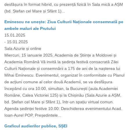
desfășura în format hibrid, cu prezență fizică în Sala mică a AȘM
(bd. Ștefan cel Mare și Sfânt 1)...
Eminescu ne unește: Ziua Culturii Naționale consemnată pe
ambele maluri ale Prutului
15.01.2025
- 15.01.2025
Sala Azurie și online
Miercuri, 15 ianuarie 2025, Academia de Științe a Moldovei și
Academia Română Vă invită la ședința festivă consacrată Zilei
Culturii Naționale și consemnării a 175 de ani de la nașterea lui
Mihai Eminescu. Evenimentul, organizat în conformitate cu Planul
de acțiuni comune al celor două Academii, se va desfășura
începând cu ora 10:00, simultan, la București (aula Academiei
Române, Calea Victoriei 125) și la Chișinău (Sala Azurie a AȘM,
bd. Ștefan cel Mare și Sfânt 1), într-un spațiu virtual comun.
Agenda ședinței festive 10.00: Deschiderea evenimentului Acad.
Ioan-Aurel POP, Președintele...
Graficul audierilor publice, SȘEI