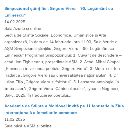
Simpozionul științific „Grigore Vieru – 90. Legământ cu
Eminescu”
14.02.2025
Sala Azurie și online
Secția de Științe Sociale, Economice, Umanistice și Arte
organizează, în data de 14 februarie, ora 11.00, Sala Azurie a
AȘM Simpozionul științific „Grigore Vieru – 90. Legământ cu
Eminescu” Programul Simpozionului: 1. Cuvânt de deschidere –
acad. Ion Tighineanu, președintele AȘM; 2. Acad. Mihai Cimpoi
„Eminescu în viziunea poetului Grigore Vieru”; 3. Mem. cor. Ion
Hadârcă „Grigore Vieru sau universalitatea naționalului”; 4. Dr.
Iulian Filip „Grigore Vieru și folclorul”. 5. Lansarea antologiei în
limba azeră „Grigore Vieru. Cântecul acului”, Iynǝnin Nǝgmesi,
Baku, 2025. În traducerea poetului...
Academia de Științe a Moldovei invită pe 11 februarie la Ziua
Internațională a femeilor în cercetare
11.02.2025
Sala mică a AȘM și online