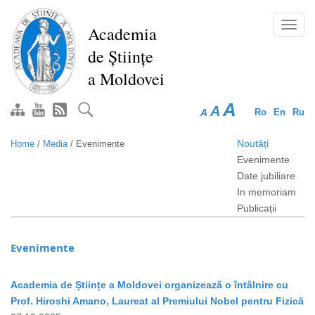
Skip
to
Toggl
Academia
main
navig
de Științe
content
a Moldovei
A
A
A
Ro
En
Ru
Noutăți
Home
/
Media
/
Evenimente
Evenimente
Date jubiliare
In memoriam
Publicații
Evenimente
Academia de Științe a Moldovei organizează o întâlnire cu
Prof. Hiroshi Amano, Laureat al Premiului Nobel pentru Fizică