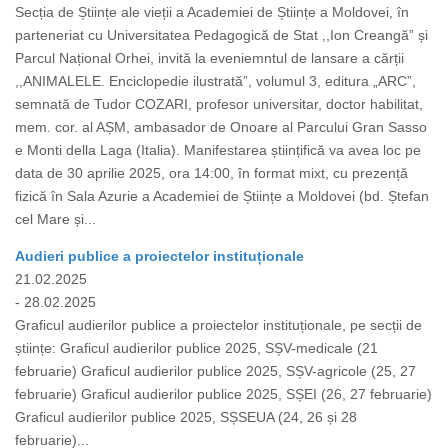
Secția de Științe ale vieții a Academiei de Științe a Moldovei, în
parteneriat cu Universitatea Pedagogică de Stat ,,Ion Creangă” și
Parcul Național Orhei, invită la eveniemntul de lansare a cărții
,,ANIMALELE. Enciclopedie ilustrată”, volumul 3, editura „ARC”,
semnată de Tudor COZARI, profesor universitar, doctor habilitat,
mem. cor. al AȘM, ambasador de Onoare al Parcului Gran Sasso
e Monti della Laga (Italia). Manifestarea științifică va avea loc pe
data de 30 aprilie 2025, ora 14:00, în format mixt, cu prezență
fizică în Sala Azurie a Academiei de Științe a Moldovei (bd. Ștefan
cel Mare și...
Audieri publice a proiectelor instituționale
21.02.2025
- 28.02.2025
Graficul audierilor publice a proiectelor instituționale, pe secții de
științe: Graficul audierilor publice 2025, SȘV-medicale (21
februarie) Graficul audierilor publice 2025, SȘV-agricole (25, 27
februarie) Graficul audierilor publice 2025, SȘEI (26, 27 februarie)
Graficul audierilor publice 2025, SȘSEUA (24, 26 și 28
februarie)...