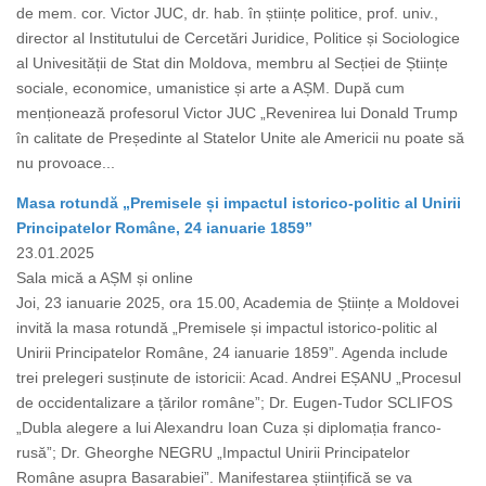
de mem. cor. Victor JUC, dr. hab. în științe politice, prof. univ.,
director al Institutului de Cercetări Juridice, Politice și Sociologice
al Univesității de Stat din Moldova, membru al Secției de Științe
sociale, economice, umanistice și arte a AȘM. După cum
menționează profesorul Victor JUC „Revenirea lui Donald Trump
în calitate de Președinte al Statelor Unite ale Americii nu poate să
nu provoace...
Masa rotundă „Premisele și impactul istorico-politic al Unirii
Principatelor Române, 24 ianuarie 1859”
23.01.2025
Sala mică a AȘM și online
Joi, 23 ianuarie 2025, ora 15.00, Academia de Științe a Moldovei
invită la masa rotundă „Premisele și impactul istorico-politic al
Unirii Principatelor Române, 24 ianuarie 1859”. Agenda include
trei prelegeri susținute de istoricii: Acad. Andrei EȘANU „Procesul
de occidentalizare a țărilor române”; Dr. Eugen-Tudor SCLIFOS
„Dubla alegere a lui Alexandru Ioan Cuza și diplomația franco-
rusă”; Dr. Gheorghe NEGRU „Impactul Unirii Principatelor
Române asupra Basarabiei”. Manifestarea științifică se va