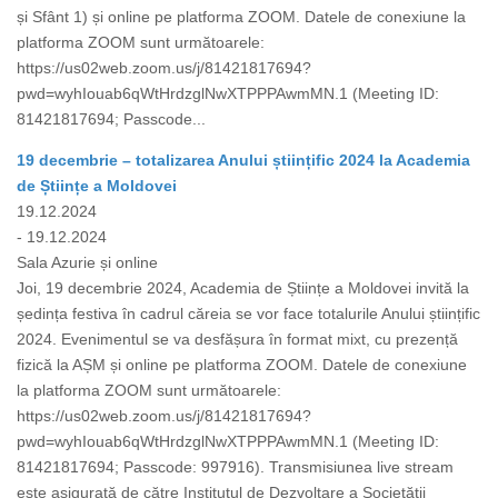
și Sfânt 1) și online pe platforma ZOOM. Datele de conexiune la
platforma ZOOM sunt următoarele:
https://us02web.zoom.us/j/81421817694?
pwd=wyhIouab6qWtHrdzglNwXTPPPAwmMN.1 (Meeting ID:
81421817694; Passcode...
19 decembrie – totalizarea Anului științific 2024 la Academia
de Științe a Moldovei
19.12.2024
- 19.12.2024
Sala Azurie și online
Joi, 19 decembrie 2024, Academia de Științe a Moldovei invită la
ședința festiva în cadrul căreia se vor face totalurile Anului științific
2024. Evenimentul se va desfășura în format mixt, cu prezență
fizică la AȘM și online pe platforma ZOOM. Datele de conexiune
la platforma ZOOM sunt următoarele:
https://us02web.zoom.us/j/81421817694?
pwd=wyhIouab6qWtHrdzglNwXTPPPAwmMN.1 (Meeting ID:
81421817694; Passcode: 997916). Transmisiunea live stream
este asigurată de către Institutul de Dezvoltare a Societății