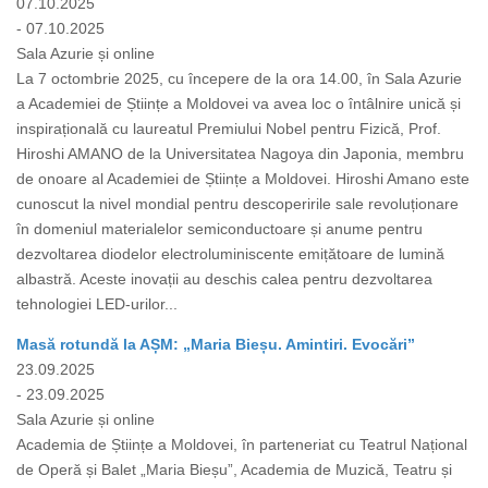
07.10.2025
- 07.10.2025
Sala Azurie și online
La 7 octombrie 2025, cu începere de la ora 14.00, în Sala Azurie
a Academiei de Științe a Moldovei va avea loc o întâlnire unică și
inspirațională cu laureatul Premiului Nobel pentru Fizică, Prof.
Hiroshi AMANO de la Universitatea Nagoya din Japonia, membru
de onoare al Academiei de Științe a Moldovei. Hiroshi Amano este
cunoscut la nivel mondial pentru descoperirile sale revoluționare
în domeniul materialelor semiconductoare și anume pentru
dezvoltarea diodelor electroluminiscente emițătoare de lumină
albastră. Aceste inovații au deschis calea pentru dezvoltarea
tehnologiei LED-urilor...
Masă rotundă la AȘM: „Maria Bieșu. Amintiri. Evocări”
23.09.2025
- 23.09.2025
Sala Azurie și online
Academia de Științe a Moldovei, în parteneriat cu Teatrul Național
de Operă și Balet „Maria Bieșu”, Academia de Muzică, Teatru și