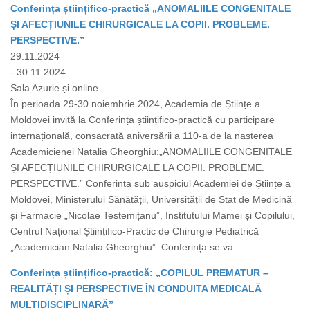
Conferința științifico-practică „ANOMALIILE CONGENITALE
ȘI AFECȚIUNILE CHIRURGICALE LA COPII. PROBLEME.
PERSPECTIVE.”
29.11.2024
- 30.11.2024
Sala Azurie și online
În perioada 29-30 noiembrie 2024, Academia de Științe a
Moldovei invită la Conferința științifico-practică cu participare
internațională, consacrată aniversării a 110-a de la nașterea
Academicienei Natalia Gheorghiu:„ANOMALIILE CONGENITALE
ȘI AFECȚIUNILE CHIRURGICALE LA COPII. PROBLEME.
PERSPECTIVE.” Conferința sub auspiciul Academiei de Științe a
Moldovei, Ministerului Sănătății, Universității de Stat de Medicină
și Farmacie „Nicolae Testemițanu”, Institutului Mamei și Copilului,
Centrul Național Științifico-Practic de Chirurgie Pediatrică
„Academician Natalia Gheorghiu”. Conferința se va...
Conferința științifico-practică: „COPILUL PREMATUR –
REALITĂȚI ȘI PERSPECTIVE ÎN CONDUITA MEDICALĂ
MULTIDISCIPLINARĂ”