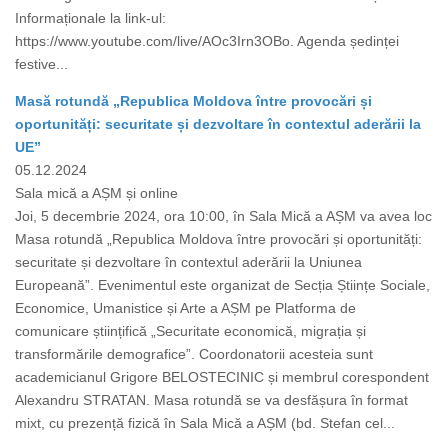
Informaționale la link-ul:
https://www.youtube.com/live/AOc3Irn3OBo. Agenda ședinței
festive...
Masă rotundă „Republica Moldova între provocări și
oportunități: securitate și dezvoltare în contextul aderării la
UE”
05.12.2024
Sala mică a AȘM și online
Joi, 5 decembrie 2024, ora 10:00, în Sala Mică a AȘM va avea loc
Masa rotundă „Republica Moldova între provocări și oportunități:
securitate și dezvoltare în contextul aderării la Uniunea
Europeană”. Evenimentul este organizat de Secția Științe Sociale,
Economice, Umanistice și Arte a AȘM pe Platforma de
comunicare științifică „Securitate economică, migrația și
transformările demografice”. Coordonatorii acesteia sunt
academicianul Grigore BELOSTECINIC și membrul corespondent
Alexandru STRATAN. Masa rotundă se va desfășura în format
mixt, cu prezență fizică în Sala Mică a AȘM (bd. Stefan cel...