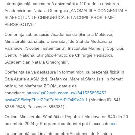
internațională, consacrată aniversării a 110-a de la nașterea
Academicienei Natalia Gheorghiu:„ANOMALIILE CONGENITALE
ȘI AFECȚIUNILE CHIRURGICALE LA COPII. PROBLEME.
PERSPECTIVE.”
Conferința sub auspiciul Academiei de Științe a Moldovei,
Ministerului Sănătății, Universității de Stat de Medicină și
Farmacie „Nicolae Testemițanu”, Institutului Mamei și Copilului,
Centrul Național Științifico-Practic de Chirurgie Pediatrică
„Academician Natalia Gheorghiu”.
Conferința se va desfășura în format mixt, cu prezență fizică în
Sala Azurie a AȘM (bd. Ștefan cel Mare și Sfânt 1) și în format
online, pe platforma ZOOM, datele de
conexiune:
https://us02web.zoom.us/j/84153589545?
pwd=G9BMcpZhleiZ2afZeAbArPiO4i9VJA.1
(Meeting ID: 841
5358 9545; Passcode: 596381).
Ordinul Ministerului Sănătății al Republicii Moldova nr. 940 din 20
noiembrie 2024 și Programul conferinței pot fi accesate
aici
.
La conferință sunt invitați membrii Academiei de Științe a