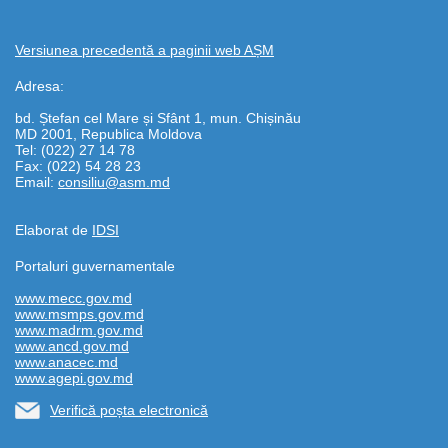
Versiunea precedentă a paginii web AȘM
Adresa:
bd. Ștefan cel Mare și Sfânt 1, mun. Chișinău
MD 2001, Republica Moldova
Tel: (022) 27 14 78
Fax: (022) 54 28 23
Email:
consiliu@asm.md
Elaborat de
IDSI
Portaluri guvernamentale
www.mecc.gov.md
www.msmps.gov.md
www.madrm.gov.md
www.ancd.gov.md
www.anacec.md
www.agepi.gov.md
Verifică poșta electronică