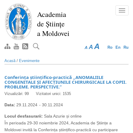
Mergi
la
Toggl
Academia
conţinutul
navig
de Științe
principal
a Moldovei
A
A
A
Ro
En
Ru
Acasă
/
Evenimente
Conferința științifico-practică „ANOMALIILE
CONGENITALE ȘI AFECȚIUNILE CHIRURGICALE LA COPII.
PROBLEME. PERSPECTIVE.”
Vizualizări: 99
Vizitatori unici: 1535
Data:
29.11.2024
-
30.11.2024
Locul desfasurarii:
Sala Azurie și online
În perioada 29-30 noiembrie 2024, Academia de Științe a
Moldovei invită la Conferința științifico-practică cu participare