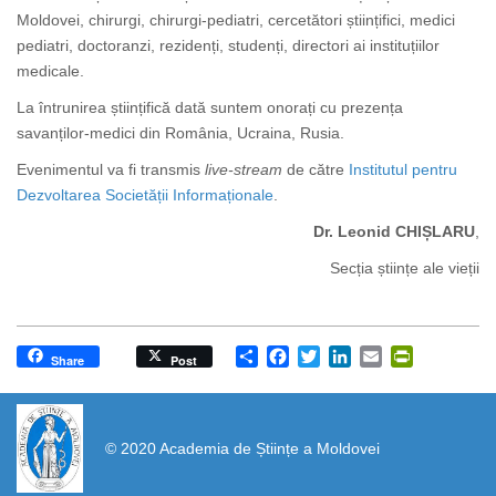
Moldovei, chirurgi, chirurgi-pediatri, cercetători științifici, medici
pediatri, doctoranzi, rezidenți, studenți, directori ai instituțiilor
medicale.
La întrunirea științifică dată suntem onorați cu prezența
savanților-medici din România, Ucraina, Rusia.
Evenimentul va fi transmis
live-stream
de către
Institutul pentru
Dezvoltarea Societății Informaționale
.
Dr. Leonid CHIȘLARU
,
Secția științe ale vieții
Share
Facebook
Twitter
LinkedIn
Email
PrintFrien
Share
Post
https://propletenie.ru/
© 2020 Academia de Științe a Moldovei