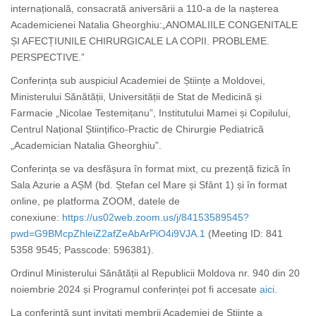
internațională, consacrată aniversării a 110-a de la nașterea
Academicienei Natalia Gheorghiu:„ANOMALIILE CONGENITALE
ȘI AFECȚIUNILE CHIRURGICALE LA COPII. PROBLEME.
PERSPECTIVE.”
Conferința sub auspiciul Academiei de Științe a Moldovei,
Ministerului Sănătății, Universității de Stat de Medicină și
Farmacie „Nicolae Testemițanu”, Institutului Mamei și Copilului,
Centrul Național Științifico-Practic de Chirurgie Pediatrică
„Academician Natalia Gheorghiu”.
Conferința se va desfășura în format mixt, cu prezență fizică în
Sala Azurie a AȘM (bd. Ștefan cel Mare și Sfânt 1) și în format
online, pe platforma ZOOM, datele de
conexiune:
https://us02web.zoom.us/j/84153589545?
pwd=G9BMcpZhleiZ2afZeAbArPiO4i9VJA.1
(Meeting ID: 841
5358 9545; Passcode: 596381).
Ordinul Ministerului Sănătății al Republicii Moldova nr. 940 din 20
noiembrie 2024 și Programul conferinței pot fi accesate
aici
.
La conferință sunt invitați membrii Academiei de Științe a