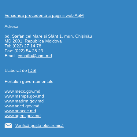
Versiunea precedentă a paginii web AȘM
Adresa:
bd. Ștefan cel Mare și Sfânt 1, mun. Chișinău
MD 2001, Republica Moldova
Tel: (022) 27 14 78
Fax: (022) 54 28 23
Email:
consiliu@asm.md
Elaborat de
IDSI
Portaluri guvernamentale
www.mecc.gov.md
www.msmps.gov.md
www.madrm.gov.md
www.ancd.gov.md
www.anacec.md
www.agepi.gov.md
Verifică poșta electronică