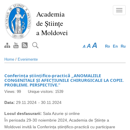
Skip
to
Toggl
Academia
main
navig
de Științe
content
a Moldovei
A
A
A
Ro
En
Ru
Home
/
Evenimente
Conferința științifico-practică „ANOMALIILE
CONGENITALE ȘI AFECȚIUNILE CHIRURGICALE LA COPII.
PROBLEME. PERSPECTIVE.”
Views: 99
Unique visitors: 1539
Data:
29.11.2024
-
30.11.2024
Locul desfasurarii:
Sala Azurie și online
În perioada 29-30 noiembrie 2024, Academia de Științe a
Moldovei invită la Conferința științifico-practică cu participare