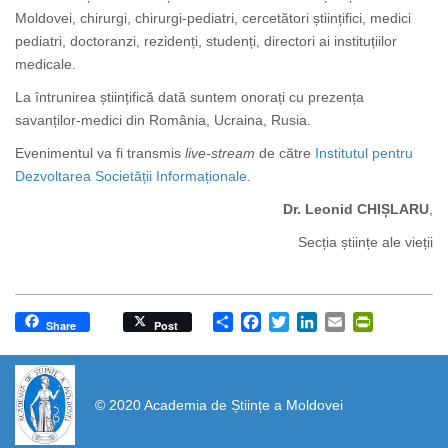
Moldovei, chirurgi, chirurgi-pediatri, cercetători științifici, medici
pediatri, doctoranzi, rezidenți, studenți, directori ai instituțiilor
medicale.
La întrunirea științifică dată suntem onorați cu prezența
savanților-medici din România, Ucraina, Rusia.
Evenimentul va fi transmis
live-stream
de către
Institutul pentru
Dezvoltarea Societății Informaționale
.
Dr. Leonid CHIȘLARU
,
Secția științe ale vieții
Share
Facebook
Twitter
LinkedIn
Email
PrintFrien
Share
Post
https://propletenie.ru/
© 2020 Academia de Științe a Moldovei