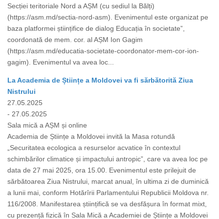
Secției teritoriale Nord a AȘM (cu sediul la Bălți)
(https://asm.md/sectia-nord-asm). Evenimentul este organizat pe
baza platformei științifice de dialog Educația în societate”,
coordonată de mem. cor. al AȘM Ion Gagim
(https://asm.md/educatia-societate-coordonator-mem-cor-ion-
gagim). Evenimentul va avea loc...
La Academia de Științe a Moldovei va fi sărbătorită Ziua
Nistrului
27.05.2025
- 27.05.2025
Sala mică a AȘM și online
Academia de Științe a Moldovei invită la Masa rotundă
„Securitatea ecologica a resurselor acvatice în contextul
schimbărilor climatice și impactului antropic”, care va avea loc pe
data de 27 mai 2025, ora 15.00. Evenimentul este prilejuit de
sărbătoarea Ziua Nistrului, marcat anual, în ultima zi de duminică
a lunii mai, conform Hotărîrii Parlamentului Republicii Moldova nr.
116/2008. Manifestarea științifică se va desfășura în format mixt,
cu prezență fizică în Sala Mică a Academiei de Științe a Moldovei