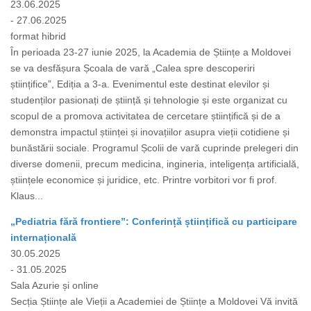
23.06.2025
- 27.06.2025
format hibrid
În perioada 23-27 iunie 2025, la Academia de Științe a Moldovei
se va desfășura Școala de vară „Calea spre descoperiri
științifice”, Ediția a 3-a. Evenimentul este destinat elevilor și
studenților pasionați de știință și tehnologie și este organizat cu
scopul de a promova activitatea de cercetare științifică și de a
demonstra impactul științei și inovațiilor asupra vieții cotidiene și
bunăstării sociale. Programul Școlii de vară cuprinde prelegeri din
diverse domenii, precum medicina, ingineria, inteligența artificială,
științele economice și juridice, etc. Printre vorbitori vor fi prof.
Klaus...
„Pediatria fără frontiere”: Conferință științifică cu participare
internațională
30.05.2025
- 31.05.2025
Sala Azurie și online
Secția Științe ale Vieții a Academiei de Științe a Moldovei Vă invită