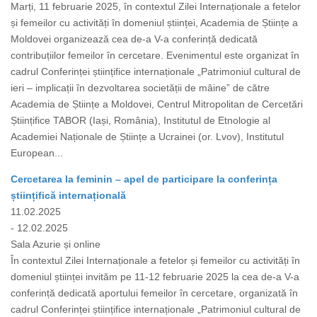
Marți, 11 februarie 2025, în contextul Zilei Internaționale a fetelor
și femeilor cu activități în domeniul științei, Academia de Științe a
Moldovei organizează cea de-a V-a conferință dedicată
contribuțiilor femeilor în cercetare. Evenimentul este organizat în
cadrul Conferinței științifice internaționale „Patrimoniul cultural de
ieri – implicații în dezvoltarea societății de mâine” de către
Academia de Științe a Moldovei, Centrul Mitropolitan de Cercetări
Științifice TABOR (Iași, România), Institutul de Etnologie al
Academiei Naționale de Științe a Ucrainei (or. Lvov), Institutul
European...
Cercetarea la feminin – apel de participare la conferința
științifică internațională
11.02.2025
- 12.02.2025
Sala Azurie și online
În contextul Zilei Internaționale a fetelor și femeilor cu activități în
domeniul științei invităm pe 11-12 februarie 2025 la cea de-a V-a
conferință dedicată aportului femeilor în cercetare, organizată în
cadrul Conferinței științifice internaționale „Patrimoniul cultural de