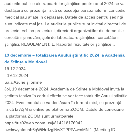
audierile publice ale rapoartelor științifice pentru anul 2024 se va
desfășura cu prezența fizică cu excepția persoanelor în concediu
medical sau aflate în deplasare. Datele de acces pentru ședință
sunt indicate mai jos. La audierile publice sunt invitați directorii de
proiecte, echipa proiectului, directorii organizațiilor din domeniile
cercetării și inovării, șefii de laboratoare științifice, cercetătorii
științifici. REGULAMENT: 1. Raportul rezultatelor ştiinţifice...
19 decembrie – totalizarea Anului științific 2024 la Academia
de Științe a Moldovei
19.12.2024
- 19.12.2024
Sala Azurie și online
Joi, 19 decembrie 2024, Academia de Științe a Moldovei invită la
ședința festiva în cadrul căreia se vor face totalurile Anului științific
2024. Evenimentul se va desfășura în format mixt, cu prezență
fizică la AȘM și online pe platforma ZOOM. Datele de conexiune
la platforma ZOOM sunt următoarele:
https://us02web.zoom.us/j/81421817694?
pwd=wyhIouab6qWtHrdzglNwXTPPPAwmMN.1 (Meeting ID: