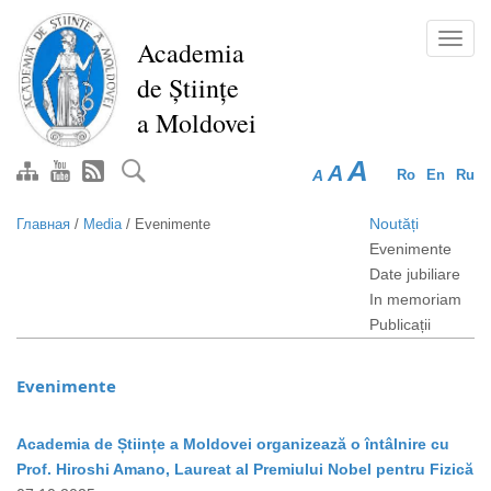
Перейти
к
Toggl
Academia
основному
navig
de Științe
содержанию
a Moldovei
A
A
A
Ro
En
Ru
Noutăți
Главная
/
Media
/
Evenimente
Evenimente
Date jubiliare
In memoriam
Publicații
Evenimente
Academia de Științe a Moldovei organizează o întâlnire cu
Prof. Hiroshi Amano, Laureat al Premiului Nobel pentru Fizică