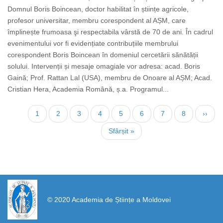
Domnul Boris Boincean, doctor habilitat în științe agricole,
profesor universitar, membru corespondent al AȘM, care
împlinește frumoasa şi respectabila vârstă de 70 de ani. În cadrul
evenimentului vor fi evidențiate contribuțiile membrului
corespondent Boris Boincean în domeniul cercetării sănătății
solului. Intervenții și mesaje omagiale vor adresa: acad. Boris
Gaină; Prof. Rattan Lal (USA), membru de Onoare al AȘM; Acad.
Cristian Hera, Academia Română, ș.a. Programul...
Нумерация
Текущая
1
Страница
2
Страница
3
Страница
4
Страница
5
Страница
6
Страница
7
Страница
8
След
››
страниц
страница
стран
Последняя
Sfârșit »
страница
https://propletenie.ru/
© 2020 Academia de Științe a Moldovei