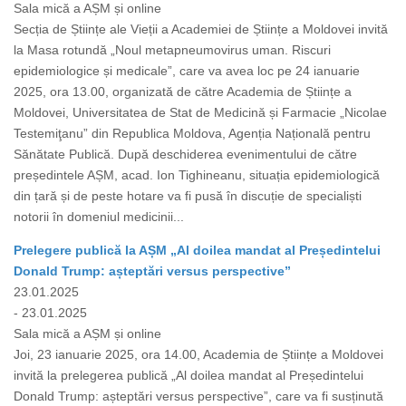
Sala mică a AȘM și online
Secția de Științe ale Vieții a Academiei de Științe a Moldovei invită
la Masa rotundă „Noul metapneumovirus uman. Riscuri
epidemiologice și medicale”, care va avea loc pe 24 ianuarie
2025, ora 13.00, organizată de către Academia de Științe a
Moldovei, Universitatea de Stat de Medicină și Farmacie „Nicolae
Testemiţanu” din Republica Moldova, Agenția Națională pentru
Sănătate Publică. După deschiderea evenimentului de către
președintele AȘM, acad. Ion Tighineanu, situația epidemiologică
din țară și de peste hotare va fi pusă în discuție de specialiști
notorii în domeniul medicinii...
Prelegere publică la AȘM „Al doilea mandat al Președintelui
Donald Trump: așteptări versus perspective”
23.01.2025
- 23.01.2025
Sala mică a AȘM și online
Joi, 23 ianuarie 2025, ora 14.00, Academia de Științe a Moldovei
invită la prelegerea publică „Al doilea mandat al Președintelui
Donald Trump: așteptări versus perspective”, care va fi susținută