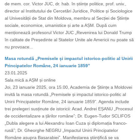
de mem. cor. Victor JUC, dr. hab. în științe politice, prof. univ.,
director al Institutului de Cercetări Juridice, Politice și Sociologice
al Univesității de Stat din Moldova, membru al Secției de Științe
sociale, economice, umanistice și arte a AȘM. După cum
menționează profesorul Victor JUC „Revenirea lui Donald Trump
în calitate de Președinte al Statelor Unite ale Americii nu poate să
nu provoace...
Masa rotundă „Premisele și impactul istorico-politic al Unirii
Principatelor Române, 24 ianuarie 1859”
23.01.2025
Sala mică a AȘM și online
Joi, 23 ianuarie 2025, ora 15.00, Academia de Științe a Moldovei
invită la masa rotundă „Premisele și impactul istorico-politic al
Unirii Principatelor Române, 24 ianuarie 1859”. Agenda include
trei prelegeri susținute de istoricii: Acad. Andrei EȘANU „Procesul
de occidentalizare a țărilor române”; Dr. Eugen-Tudor SCLIFOS
„Dubla alegere a lui Alexandru Ioan Cuza și diplomația franco-
rusă”; Dr. Gheorghe NEGRU „Impactul Unirii Principatelor
Române asupra Basarabiei”. Manifestarea științifică se va