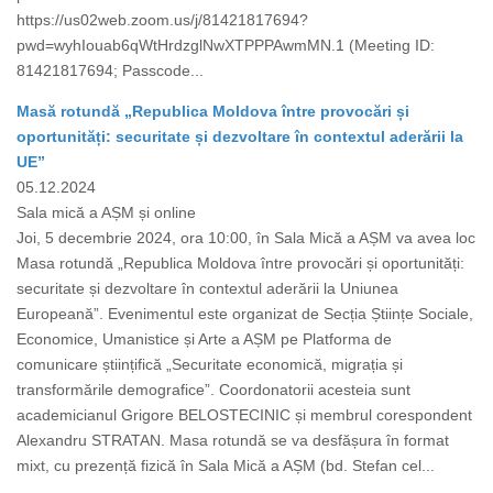
https://us02web.zoom.us/j/81421817694?
pwd=wyhIouab6qWtHrdzglNwXTPPPAwmMN.1 (Meeting ID:
81421817694; Passcode...
Masă rotundă „Republica Moldova între provocări și
oportunități: securitate și dezvoltare în contextul aderării la
UE”
05.12.2024
Sala mică a AȘM și online
Joi, 5 decembrie 2024, ora 10:00, în Sala Mică a AȘM va avea loc
Masa rotundă „Republica Moldova între provocări și oportunități:
securitate și dezvoltare în contextul aderării la Uniunea
Europeană”. Evenimentul este organizat de Secția Științe Sociale,
Economice, Umanistice și Arte a AȘM pe Platforma de
comunicare științifică „Securitate economică, migrația și
transformările demografice”. Coordonatorii acesteia sunt
academicianul Grigore BELOSTECINIC și membrul corespondent
Alexandru STRATAN. Masa rotundă se va desfășura în format
mixt, cu prezență fizică în Sala Mică a AȘM (bd. Stefan cel...