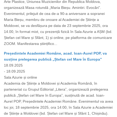
Arte Plastice, Uniunea Muzicienilor din Republica Moldova,
organizează Masa rotundă „Maria Bieșu. Amintiri. Evocări”.
Evenimentul, prilejuit de cea de-a 90-a aniversare a sopranei
Maria Bieșu, membru de onoare al Academiei de Științe a
Moldovei, se va desfășura pe data de 23 septembrie 2025, ora
14.00, în format mixt, cu prezență fizică în Sala Azurie a AȘM (bd.
Ștefan cel Mare și Sfânt, 1) și online, pe platforma de comunicare
ZOOM. Manifestarea științifico...
Președintele Academiei Române, acad. Ioan-Aurel POP, va
susține prelegerea publică „Ștefan cel Mare în Europa”
18.09.2025
- 18.09.2025
Sala Azurie și online
Academia de Științe a Moldovei și Academia Română, în
parteneriat cu Grupul Editorial „Litera”, organizează prelegerea
publică „Ștefan cel Mare în Europa”, susținută de acad. Ioan-
Aurel POP, Președintele Academiei Române. Evenimentul va avea
loc joi, 18 septembrie 2025, ora 14:00, în Sala Azurie a Academiei
de Științe a Moldovei (bd. Ștefan cel Mare și Sfânt 1, Chișinău).