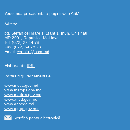
Versiunea precedentă a paginii web AȘM
Adresa:
bd. Ștefan cel Mare și Sfânt 1, mun. Chișinău
MD 2001, Republica Moldova
Tel: (022) 27 14 78
Fax: (022) 54 28 23
Email:
consiliu@asm.md
Elaborat de
IDSI
Portaluri guvernamentale
www.mecc.gov.md
www.msmps.gov.md
www.madrm.gov.md
www.ancd.gov.md
www.anacec.md
www.agepi.gov.md
Verifică poșta electronică