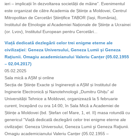
ieri – implicații în dezvoltarea societății de mâine”. Evenimentul
este organizat de către Academia de Științe a Moldovei, Centrul
Mitropolitan de Cercetări Științifice TABOR (Iași, România),
Institutul de Etnologie al Academiei Naționale de Științe a Ucrainei
(or. Lvov), Institutul European pentru Cercetări...
Viață dedicată dezlegării celor trei enigme eterne ale
civilizaţiei: Geneza Universului, Geneza Lumii şi Geneza
Raţiunii. Omagiu academicianului Valeriu Canțer (05.02.1955
– 02.04.2017)
05.02.2025
Sala mică a AȘM și online
Secția de Științe Exacte și Inginerești a AȘM și Institutul de
Inginerie Electronică și Nanotehnologii „Dumitru Ghițu” al
Universității Tehnice a Moldovei, organizează la 5 februarie
curent, începând cu ora 14:00, în Sala Mică a Academiei de
Științe a Moldovei (bd. Ștefan cel Mare, 1, et. II) masa rotundă cu
genericul “Viață dedicată dezlegării celor trei enigme eterne ale
civilizaţiei: Geneza Universului, Geneza Lumii şi Geneza Raţiunii.
Omagiu academicianului Valeriu Canțer (05.02.1955 –