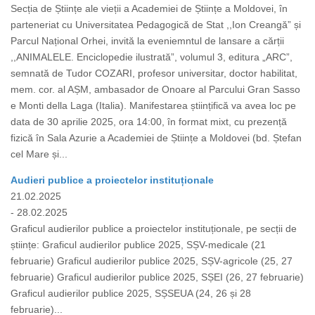
Secția de Științe ale vieții a Academiei de Științe a Moldovei, în
parteneriat cu Universitatea Pedagogică de Stat ,,Ion Creangă” și
Parcul Național Orhei, invită la eveniemntul de lansare a cărții
,,ANIMALELE. Enciclopedie ilustrată”, volumul 3, editura „ARC”,
semnată de Tudor COZARI, profesor universitar, doctor habilitat,
mem. cor. al AȘM, ambasador de Onoare al Parcului Gran Sasso
e Monti della Laga (Italia). Manifestarea științifică va avea loc pe
data de 30 aprilie 2025, ora 14:00, în format mixt, cu prezență
fizică în Sala Azurie a Academiei de Științe a Moldovei (bd. Ștefan
cel Mare și...
Audieri publice a proiectelor instituționale
21.02.2025
- 28.02.2025
Graficul audierilor publice a proiectelor instituționale, pe secții de
științe: Graficul audierilor publice 2025, SȘV-medicale (21
februarie) Graficul audierilor publice 2025, SȘV-agricole (25, 27
februarie) Graficul audierilor publice 2025, SȘEI (26, 27 februarie)
Graficul audierilor publice 2025, SȘSEUA (24, 26 și 28
februarie)...