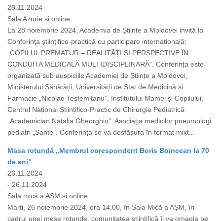
28.11.2024
Sala Azurie și online
La 28 noiembrie 2024, Academia de Științe a Moldovei invită la
Conferința științifico-practică cu participare internațională:
„COPILUL PREMATUR – REALITĂȚI ȘI PERSPECTIVE ÎN
CONDUITA MEDICALĂ MULTIDISCIPLINARĂ”. Conferința este
organizată sub auspiciile Academiei de Științe a Moldovei,
Ministerului Sănătății, Universității de Stat de Medicină și
Farmacie „Nicolae Testemițanu”, Institutului Mamei și Copilului,
Centrul Național Științifico-Practic de Chirurgie Pediatrică
„Academician Natalia Gheorghiu”, Asociația medicilor pneumologi
pediatri „Sante”. Conferința se va desfășura în format mixt...
Masa rotundă „Membrul corespondent Boris Boincean la 70
de ani”
26.11.2024
- 26.11.2024
Sala mică a AȘM și online
Marți, 26 noiembrie 2024, ora 14.00, în Sala Mică a AȘM, în
cadrul unei mese rotunde, comunitatea științifică îl va omagia pe