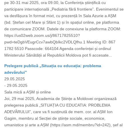
pe 30-31 mai 2025, ora 09.00, la Conferința științifică cu
participare internațională „Pediatria fără frontiere”. Evenimentul se
va desfășura în format mixt, cu prezență în Sala Azurie a AȘM
(bd. Ștefan cel Mare și Sfânt 1) și în spațiul online, pe platforma
de comunicare ZOOM. Datele de conexiune la platforma ZOOM:
https://us02web.zoom.us/j/86717825510?
pwd=teDgbVEugrCcv7awbQbIkc2VDLQfhu.1 Meeting ID: 867
1782 5510 Passcode: 664104 Agenda conferinței și ordinul
Ministerului Sănătății al Republicii Moldova pot fi accesate...
Prelegere publică „Situația cu educația: problema
adevărului”
29.05.2025
- 29.05.2025
Sala mică a AȘM și online
Joi, 29 mai 2025, Academia de Științe a Moldovei organizează
prelegerea publică „SITUAȚIA CU EDUCATIA: PROBLEMA
ADEVĂRULUI”, care va fi susținută de mem. cor. al AȘM Ion
Gagim, membru al Secției de științe sociale, economice,
umanistice și arte a AȘM (https://asm.md/membru?id=242), șef al