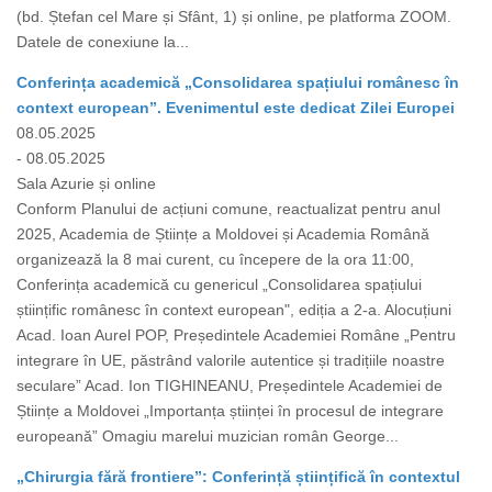
(bd. Ștefan cel Mare și Sfânt, 1) și online, pe platforma ZOOM.
Datele de conexiune la...
Conferința academică „Consolidarea spațiului românesc în
context european”. Evenimentul este dedicat Zilei Europei
08.05.2025
- 08.05.2025
Sala Azurie și online
Conform Planului de acțiuni comune, reactualizat pentru anul
2025, Academia de Științe a Moldovei și Academia Română
organizează la 8 mai curent, cu începere de la ora 11:00,
Conferința academică cu genericul „Consolidarea spațiului
științific românesc în context european", ediția a 2-a. Alocuțiuni
Acad. Ioan Aurel POP, Președintele Academiei Române „Pentru
integrare în UE, păstrând valorile autentice și tradițiile noastre
seculare” Acad. Ion TIGHINEANU, Președintele Academiei de
Științe a Moldovei „Importanța științei în procesul de integrare
europeană” Omagiu marelui muzician român George...
„Chirurgia fără frontiere”: Conferință științifică în contextul