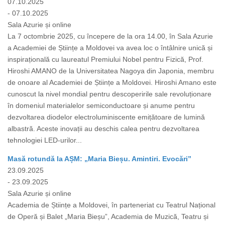
07.10.2025
- 07.10.2025
Sala Azurie și online
La 7 octombrie 2025, cu începere de la ora 14.00, în Sala Azurie
a Academiei de Științe a Moldovei va avea loc o întâlnire unică și
inspirațională cu laureatul Premiului Nobel pentru Fizică, Prof.
Hiroshi AMANO de la Universitatea Nagoya din Japonia, membru
de onoare al Academiei de Științe a Moldovei. Hiroshi Amano este
cunoscut la nivel mondial pentru descoperirile sale revoluționare
în domeniul materialelor semiconductoare și anume pentru
dezvoltarea diodelor electroluminiscente emițătoare de lumină
albastră. Aceste inovații au deschis calea pentru dezvoltarea
tehnologiei LED-urilor...
Masă rotundă la AȘM: „Maria Bieșu. Amintiri. Evocări”
23.09.2025
- 23.09.2025
Sala Azurie și online
Academia de Științe a Moldovei, în parteneriat cu Teatrul Național
de Operă și Balet „Maria Bieșu”, Academia de Muzică, Teatru și