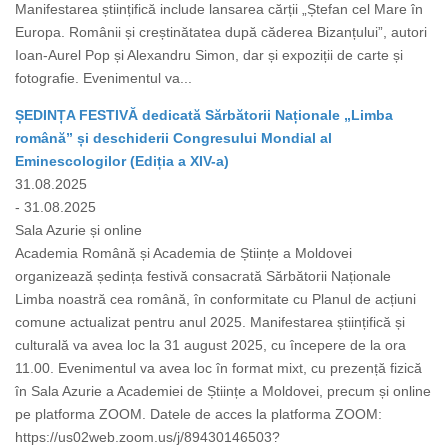
Manifestarea științifică include lansarea cărții „Ștefan cel Mare în
Europa. Românii și creștinătatea după căderea Bizanțului”, autori
Ioan-Aurel Pop și Alexandru Simon, dar și expoziții de carte și
fotografie. Evenimentul va...
ȘEDINȚA FESTIVĂ dedicată Sărbătorii Naționale „Limba
română” și deschiderii Congresului Mondial al
Eminescologilor (Ediția a XIV-a)
31.08.2025
- 31.08.2025
Sala Azurie și online
Academia Română și Academia de Științe a Moldovei
organizează ședința festivă consacrată Sărbătorii Naționale
Limba noastră cea română, în conformitate cu Planul de acțiuni
comune actualizat pentru anul 2025. Manifestarea științifică și
culturală va avea loc la 31 august 2025, cu începere de la ora
11.00. Evenimentul va avea loc în format mixt, cu prezență fizică
în Sala Azurie a Academiei de Științe a Moldovei, precum și online
pe platforma ZOOM. Datele de acces la platforma ZOOM:
https://us02web.zoom.us/j/89430146503?