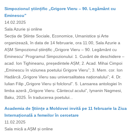
Simpozionul științific „Grigore Vieru – 90. Legământ cu
Eminescu”
14.02.2025
Sala Azurie și online
Secția de Științe Sociale, Economice, Umanistice și Arte
organizează, în data de 14 februarie, ora 11.00, Sala Azurie a
AȘM Simpozionul științific „Grigore Vieru – 90. Legământ cu
Eminescu” Programul Simpozionului: 1. Cuvânt de deschidere –
acad. Ion Tighineanu, președintele AȘM; 2. Acad. Mihai Cimpoi
„Eminescu în viziunea poetului Grigore Vieru”; 3. Mem. cor. Ion
Hadârcă „Grigore Vieru sau universalitatea naționalului”; 4. Dr.
Iulian Filip „Grigore Vieru și folclorul”. 5. Lansarea antologiei în
limba azeră „Grigore Vieru. Cântecul acului”, Iynǝnin Nǝgmesi,
Baku, 2025. În traducerea poetului...
Academia de Științe a Moldovei invită pe 11 februarie la Ziua
Internațională a femeilor în cercetare
11.02.2025
Sala mică a AȘM și online