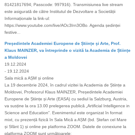
81421817694; Passcode: 997916). Transmisiunea live stream
este asigurată de către Institutul de Dezvoltare a Societății
Informaționale la link-ul:
https://www.youtube.com/live/AOc3Irn3OBo. Agenda ședinței
festive...
Președintele Academiei Europene de Științe și Arte, Prof.
Klaus MAINZER, va întreprinde o vizită la Academia de Științe
a Moldovei
19.12.2024
- 19.12.2024
Sala mică a AȘM și online
La 19 decembrie 2024, în cadrul vizitei la Academia de Științe a
Moldovei, Profesorul Klaus MAINZER, Președintele Academiei
Europene de Științe și Arte (EASA) cu sediul la Salzburg, Austria,
va susține la ora 13.00 prelegerea publică „Artificial Intelligence in
Science and Education”. Evenimentul este organizat în format
mixt, cu prezență fizică în Sala Mică a AȘM (bd. Ștefan cel Mare
și Sfânt 1) și online pe platforma ZOOM. Datele de conexiune la
platforma ZOOM sunt următoarele: