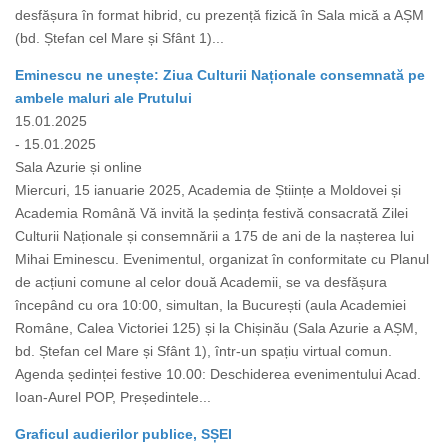
desfășura în format hibrid, cu prezență fizică în Sala mică a AȘM
(bd. Ștefan cel Mare și Sfânt 1)...
Eminescu ne unește: Ziua Culturii Naționale consemnată pe
ambele maluri ale Prutului
15.01.2025
- 15.01.2025
Sala Azurie și online
Miercuri, 15 ianuarie 2025, Academia de Științe a Moldovei și
Academia Română Vă invită la ședința festivă consacrată Zilei
Culturii Naționale și consemnării a 175 de ani de la nașterea lui
Mihai Eminescu. Evenimentul, organizat în conformitate cu Planul
de acțiuni comune al celor două Academii, se va desfășura
începând cu ora 10:00, simultan, la București (aula Academiei
Române, Calea Victoriei 125) și la Chișinău (Sala Azurie a AȘM,
bd. Ștefan cel Mare și Sfânt 1), într-un spațiu virtual comun.
Agenda ședinței festive 10.00: Deschiderea evenimentului Acad.
Ioan-Aurel POP, Președintele...
Graficul audierilor publice, SȘEI