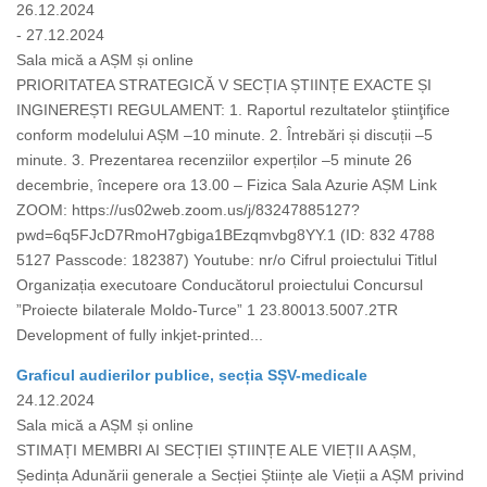
26.12.2024
- 27.12.2024
Sala mică a AȘM și online
PRIORITATEA STRATEGICĂ V SECȚIA ȘTIINȚE EXACTE ȘI
INGINEREȘTI REGULAMENT: 1. Raportul rezultatelor ştiinţifice
conform modelului AȘM –10 minute. 2. Întrebări și discuții –5
minute. 3. Prezentarea recenziilor experților –5 minute 26
decembrie, începere ora 13.00 – Fizica Sala Azurie AȘM Link
ZOOM: https://us02web.zoom.us/j/83247885127?
pwd=6q5FJcD7RmoH7gbiga1BEzqmvbg8YY.1 (ID: 832 4788
5127 Passcode: 182387) Youtube: nr/o Cifrul proiectului Titlul
Organizația executoare Conducătorul proiectului Concursul
”Proiecte bilaterale Moldo-Turce” 1 23.80013.5007.2TR
Development of fully inkjet-printed...
Graficul audierilor publice, secția SȘV-medicale
24.12.2024
Sala mică a AȘM și online
STIMAȚI MEMBRI AI SECȚIEI ȘTIINȚE ALE VIEȚII A AȘM,
Ședința Adunării generale a Secției Științe ale Vieții a AȘM privind