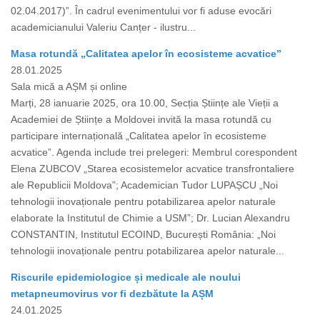
02.04.2017)”. În cadrul evenimentului vor fi aduse evocări
academicianului Valeriu Canțer - ilustru...
Masa rotundă „Calitatea apelor în ecosisteme acvatice”
28.01.2025
Sala mică a AȘM și online
Marți, 28 ianuarie 2025, ora 10.00, Secția Științe ale Vieții a
Academiei de Științe a Moldovei invită la masa rotundă cu
participare internațională „Calitatea apelor în ecosisteme
acvatice”. Agenda include trei prelegeri: Membrul corespondent
Elena ZUBCOV „Starea ecosistemelor acvatice transfrontaliere
ale Republicii Moldova”; Academician Tudor LUPAȘCU „Noi
tehnologii inovaționale pentru potabilizarea apelor naturale
elaborate la Institutul de Chimie a USM”; Dr. Lucian Alexandru
CONSTANTIN, Institutul ECOIND, București România: „Noi
tehnologii inovaționale pentru potabilizarea apelor naturale...
Riscurile epidemiologice și medicale ale noului
metapneumovirus vor fi dezbătute la AȘM
24.01.2025