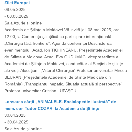
Zilei Europei
08.05.2025
- 08.05.2025
Sala Azurie și online
Academia de Științe a Moldovei Vă invită joi, 08 mai 2025, ora
12.00, la Conferința științifică cu participare internațională
„Chirurgia fără frontiere”. Agenda conferinței Deschiderea
evenimentului: Acad. Ion TIGHINEANU, Președintele Academiei
de Științe a Moldovei Acad. Eva GUDUMAC, vicepreședinte al
Academiei de Științe a Moldovei, conducător al Secției de științe
ale vieții Alocuțiuni: „Viitorul Chirurgiei” Profesor universitar Mircea
BEURAN (Președintele Academiei de Științe Medicale din
România) „Transplantul hepatic. Situația actuală și perspective”
Profesor universitar Cristian LUPAȘCU...
Lansarea cărții „ANIMALELE. Enciclopedie ilustrată” de
mem. cor. Tudor COZARI la Academia de Științe
30.04.2025
- 30.04.2025
Sala Azurie și online