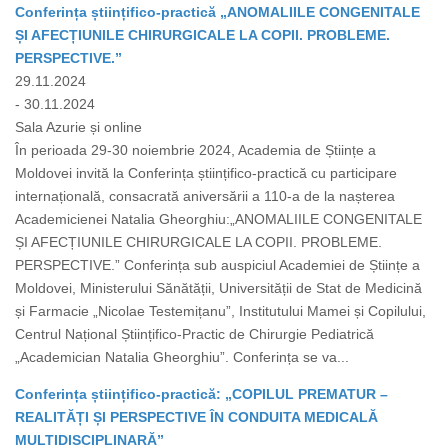
Conferința științifico-practică „ANOMALIILE CONGENITALE
ȘI AFECȚIUNILE CHIRURGICALE LA COPII. PROBLEME.
PERSPECTIVE.”
29.11.2024
- 30.11.2024
Sala Azurie și online
În perioada 29-30 noiembrie 2024, Academia de Științe a
Moldovei invită la Conferința științifico-practică cu participare
internațională, consacrată aniversării a 110-a de la nașterea
Academicienei Natalia Gheorghiu:„ANOMALIILE CONGENITALE
ȘI AFECȚIUNILE CHIRURGICALE LA COPII. PROBLEME.
PERSPECTIVE.” Conferința sub auspiciul Academiei de Științe a
Moldovei, Ministerului Sănătății, Universității de Stat de Medicină
și Farmacie „Nicolae Testemițanu”, Institutului Mamei și Copilului,
Centrul Național Științifico-Practic de Chirurgie Pediatrică
„Academician Natalia Gheorghiu”. Conferința se va...
Conferința științifico-practică: „COPILUL PREMATUR –
REALITĂȚI ȘI PERSPECTIVE ÎN CONDUITA MEDICALĂ
MULTIDISCIPLINARĂ”