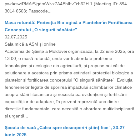
pwd=swtRMAtSjgdmWivz7A4EbIhvTcb62H.1 (Meeting ID: 894
3014 6503; Passcode...
Masa rotundă: Protecția Biologică a Plantelor în Fortificarea
Conceptului „O singură sănătate”
02.07.2025
Sala mică a AȘM și online
Academia de Științe a Moldovei organizează, la 02 iulie 2025, ora
13.00, o masă rotundă, unde vor fi abordate probleme
tehnologice și ecologice din agricultură, și propuse noi căi de
soluționare a acestora prin prisma extinderii protecției biologice a
plantelor și fortificarea conceptului “O singură sănătate”. Evoluția
fenomenelor legate de sporirea impactului schimbărilor climatice
asupra stării fitosanitare și necesitatea evidențierii și fortificării
capacităților de adaptare, în prezent reprezintă una dintre
direcțiile fundamentale, care necesită o abordare multidisciplinară
și urgentă...
Școala de vară „Calea spre descoperiri științifice”, 23-27
iunie 2025