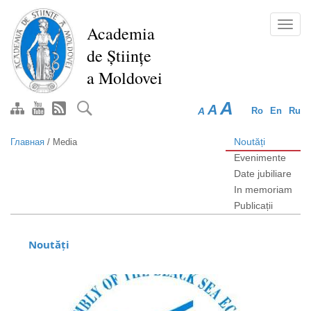
Перейти
к
Toggl
Academia
основному
navig
de Științe
содержанию
a Moldovei
A
A
A
Ro
En
Ru
Noutăți
Главная
/
Media
Evenimente
Date jubiliare
In memoriam
Publicații
Noutăți