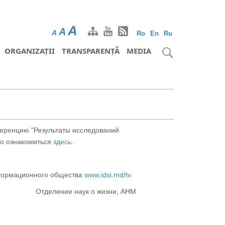
A
A
A
Ro
En
Ru
ORGANIZAȚII
TRANSPARENȚĂ
MEDIA
ференцию "Результаты исследований
но ознакомиться
здесь
.
нформационного общества
www.idsi.md/tv
.
Отделение наук о жизни, АНМ