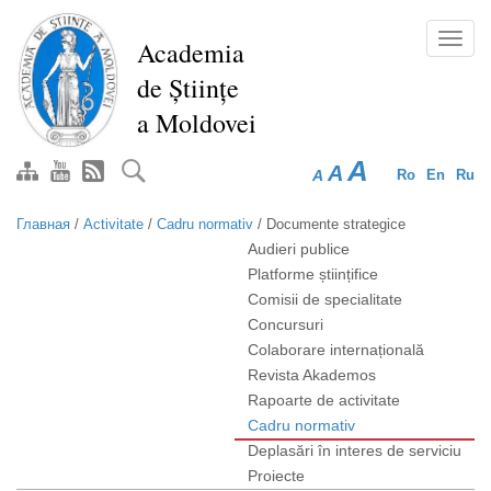
Перейти
к
Toggl
Academia
основному
navig
de Științe
содержанию
a Moldovei
A
A
A
Ro
En
Ru
Главная
/
Activitate
/
Cadru normativ
/
Documente strategice
Audieri publice
Platforme științifice
Comisii de specialitate
Concursuri
Colaborare internațională
Revista Akademos
Rapoarte de activitate
Cadru normativ
Deplasări în interes de serviciu
Proiecte