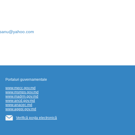
esanu@yahoo.com
Portaluri guvernamentale
www.mecc.gov.md
www.msmps.gov.md
www.madrm.gov.md
www.ancd.gov.md
www.anacec.md
www.agepi.gov.md
Verifică poșta electronică