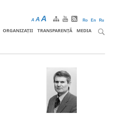
A
A
A
Ro
En
Ru
ORGANIZAȚII
TRANSPARENȚĂ
MEDIA