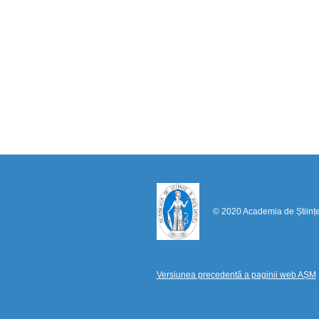
© 2020 Academia de Științ
Versiunea precedentă a paginii web AȘM