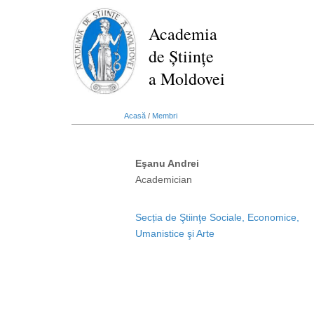
Mergi
la
Academia
conţinutul
de Științe
principal
a Moldovei
Acasă
/
Membri
Eşanu Andrei
Academician
Secția de Ştiinţe Sociale, Economice,
Umanistice şi Arte