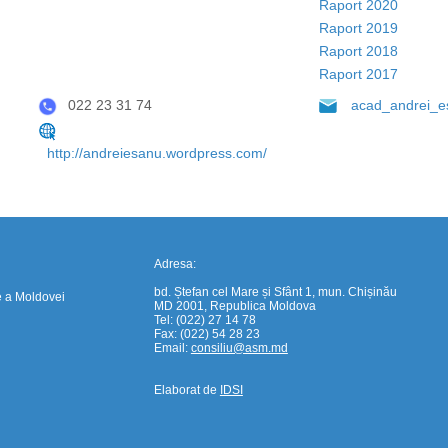
Raport 2020
Raport 2019
Raport 2018
Raport 2017
https://propletenie.ru/
022 23 31 74
acad_andrei_
http://andreiesanu.wordpress.com/
Adresa:
bd. Ștefan cel Mare și Sfânt 1, mun. Chișinău
e a Moldovei
MD 2001, Republica Moldova
Tel: (022) 27 14 78
Fax: (022) 54 28 23
Email:
consiliu@asm.md
Elaborat de
IDSI