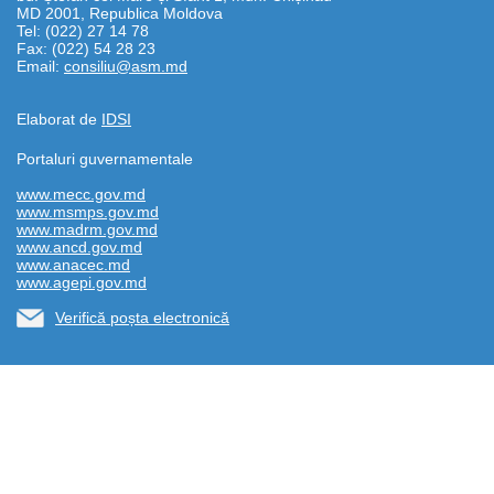
MD 2001, Republica Moldova
Tel: (022) 27 14 78
Fax: (022) 54 28 23
Email:
consiliu@asm.md
Elaborat de
IDSI
Portaluri guvernamentale
www.mecc.gov.md
www.msmps.gov.md
www.madrm.gov.md
www.ancd.gov.md
www.anacec.md
www.agepi.gov.md
Verifică poșta electronică