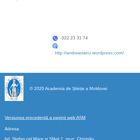
022 23 31 74
http://andreiesanu.wordpress.com/
https://propletenie.ru/
© 2020 Academia de Științe a Moldovei
Versiunea precedentă a paginii web AȘM
Adresa:
bd. Ștefan cel Mare și Sfânt 1, mun. Chișinău