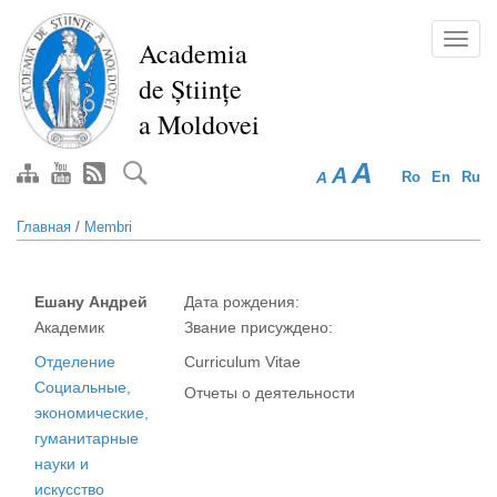
Перейти
к
Toggl
Academia
основному
navig
de Științe
содержанию
a Moldovei
A
A
A
Ro
En
Ru
Главная
/
Membri
Ешану Андрей
Дата рождения:
Академик
Звание присуждено:
Отделение
Curriculum Vitae
Социальные,
Отчеты о деятельности
экономические,
гуманитарные
науки и
искусство