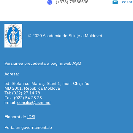
(+373) 79586636
cozar
https://propletenie.ru/
© 2020 Academia de Științe a Moldovei
Versiunea precedentă a paginii web AȘM
Adresa:
bd. Ștefan cel Mare și Sfânt 1, mun. Chișinău
MD 2001, Republica Moldova
Tel: (022) 27 14 78
Fax: (022) 54 28 23
Email:
consiliu@asm.md
Elaborat de
IDSI
Portaluri guvernamentale