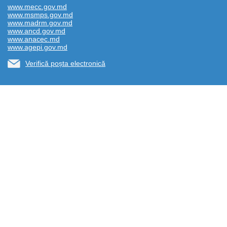
www.mecc.gov.md
www.msmps.gov.md
www.madrm.gov.md
www.ancd.gov.md
www.anacec.md
www.agepi.gov.md
Verifică poșta electronică