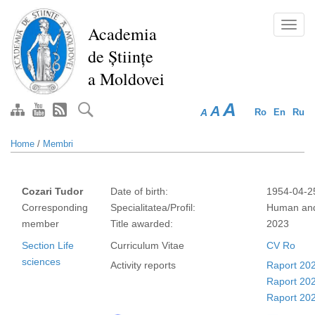
Skip
to
Toggl
Academia
main
navig
de Științe
content
a Moldovei
A
A
A
Ro
En
Ru
Home
/
Membri
Cozari Tudor
Date of birth:
1954-04-2
Corresponding
Specialitatea/Profil:
Human and
member
Title awarded:
2023
Section Life
Curriculum Vitae
CV Ro
sciences
Activity reports
Raport 20
Raport 20
Raport 20