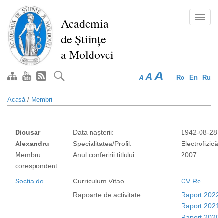
Mergi
la
Toggl
Academia
conţinutul
navig
de Științe
principal
a Moldovei
A
A
A
Ro
En
Ru
Acasă
/
Membri
Dicusar
Data nașterii:
1942-08-28
Alexandru
Specialitatea/Profil:
Electrofizică
Membru
Anul conferirii titlului:
2007
corespondent
Secția de
Curriculum Vitae
CV Ro
Rapoarte de activitate
Raport 202
Raport 202
Raport 202