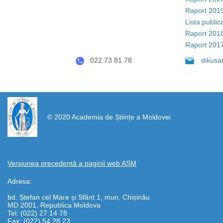
Raport 201
Lista publica
Raport 201
Raport 201
022 73 81 78
dikus
https://propletenie.ru/
© 2020 Academia de Științe a Moldovei
Versiunea precedentă a paginii web AȘM
Adresa:
bd. Ștefan cel Mare și Sfânt 1, mun. Chișinău
MD 2001, Republica Moldova
Tel: (022) 27 14 78
Fax: (022) 54 28 23