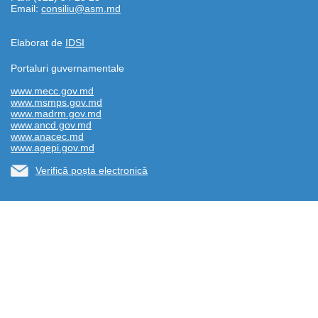
Email:
consiliu@asm.md
Elaborat de
IDSI
Portaluri guvernamentale
www.mecc.gov.md
www.msmps.gov.md
www.madrm.gov.md
www.ancd.gov.md
www.anacec.md
www.agepi.gov.md
Verifică poșta electronică