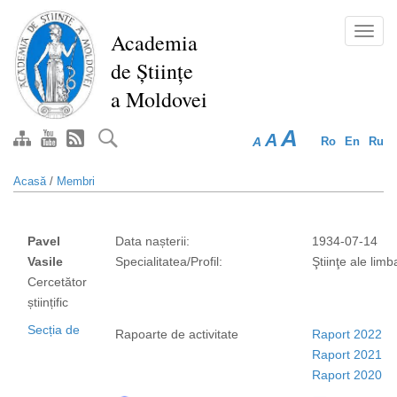
Mergi
la
Toggl
Academia
conţinutul
navig
de Științe
principal
a Moldovei
A
A
A
Ro
En
Ru
Acasă
/
Membri
Pavel
Data nașterii:
1934-07-14
Vasile
Specialitatea/Profil:
Ştiinţe ale limb
Cercetător
științific
Secția de
Rapoarte de activitate
Raport 2022
Raport 2021
Raport 2020