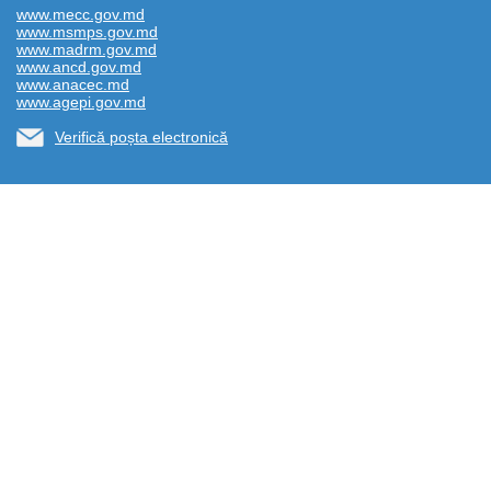
www.mecc.gov.md
www.msmps.gov.md
www.madrm.gov.md
www.ancd.gov.md
www.anacec.md
www.agepi.gov.md
Verifică poșta electronică