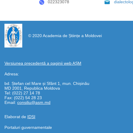
022323078
dialectol
https://propletenie.ru/
© 2020 Academia de Științe a Moldovei
Versiunea precedentă a paginii web AȘM
Adresa:
bd. Ștefan cel Mare și Sfânt 1, mun. Chișinău
MD 2001, Republica Moldova
Tel: (022) 27 14 78
Fax: (022) 54 28 23
Email:
consiliu@asm.md
Elaborat de
IDSI
Portaluri guvernamentale