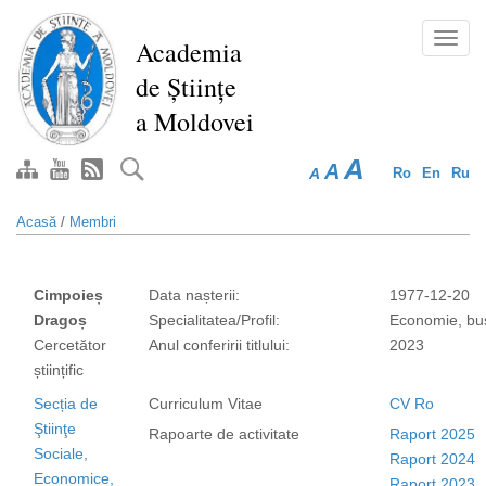
Mergi
la
Toggl
Academia
conţinutul
navig
de Științe
principal
a Moldovei
A
A
A
Ro
En
Ru
Acasă
/
Membri
Cimpoieș
Data nașterii:
1977-12-20
Dragoș
Specialitatea/Profil:
Economie, bu
Cercetător
Anul conferirii titlului:
2023
științific
Secția de
Curriculum Vitae
CV Ro
Ştiinţe
Rapoarte de activitate
Raport 2025
Sociale,
Raport 2024
Economice,
Raport 2023