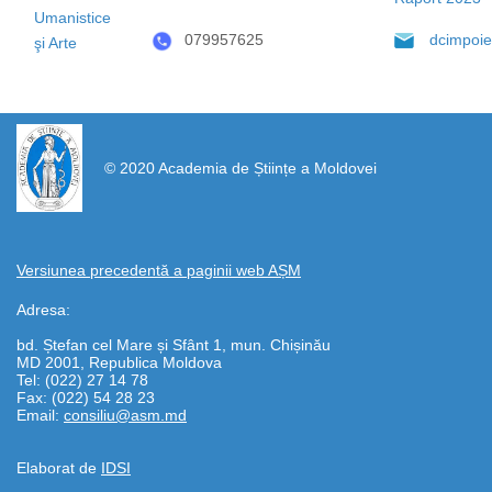
Umanistice
079957625
dcimpoi
şi Arte
https://propletenie.ru/
© 2020 Academia de Științe a Moldovei
Versiunea precedentă a paginii web AȘM
Adresa:
bd. Ștefan cel Mare și Sfânt 1, mun. Chișinău
MD 2001, Republica Moldova
Tel: (022) 27 14 78
Fax: (022) 54 28 23
Email:
consiliu@asm.md
Elaborat de
IDSI