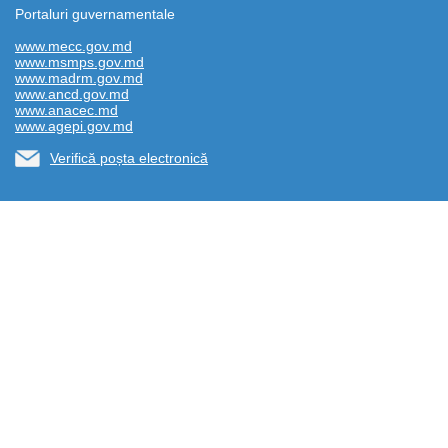
Portaluri guvernamentale
www.mecc.gov.md
www.msmps.gov.md
www.madrm.gov.md
www.ancd.gov.md
www.anacec.md
www.agepi.gov.md
Verifică poșta electronică