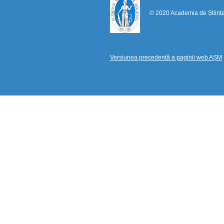
© 2020 Academia de Științ
Versiunea precedentă a paginii web AȘM