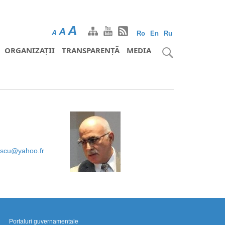
A
A
A
Ro
En
Ru
ORGANIZAȚII
TRANSPARENȚĂ
MEDIA
escu@yahoo.fr
Portaluri guvernamentale