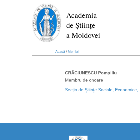
Mergi
la
Academia
conţinutul
de Științe
principal
a Moldovei
Acasă
/
Membri
CRĂCIUNESCU Pompiliu
Membru de onoare
Secția de Ştiinţe Sociale, Economice, 