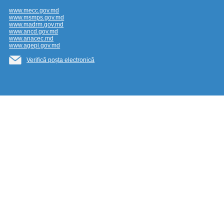
www.mecc.gov.md
www.msmps.gov.md
www.madrm.gov.md
www.ancd.gov.md
www.anacec.md
www.agepi.gov.md
Verifică poșta electronică