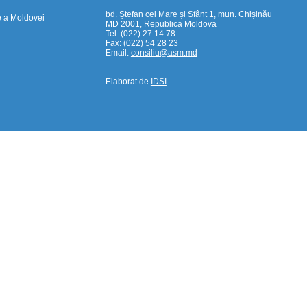
bd. Ștefan cel Mare și Sfânt 1, mun. Chișinău
e a Moldovei
MD 2001, Republica Moldova
Tel: (022) 27 14 78
Fax: (022) 54 28 23
Email:
consiliu@asm.md
Elaborat de
IDSI