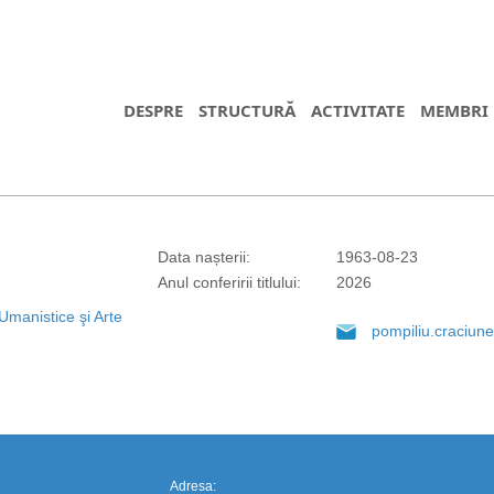
DESPRE
STRUCTURĂ
ACTIVITATE
MEMBRI
Data nașterii:
1963-08-23
Anul conferirii titlului:
2026
https://propletenie.ru/
Umanistice şi Arte
pompiliu.craciun
Adresa: