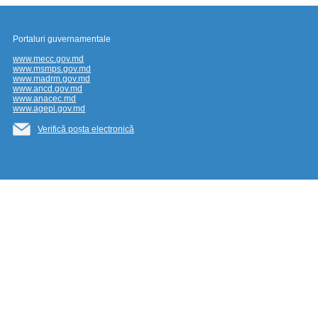
Portaluri guvernamentale
www.mecc.gov.md
www.msmps.gov.md
www.madrm.gov.md
www.ancd.gov.md
www.anacec.md
www.agepi.gov.md
Verifică poșta electronică