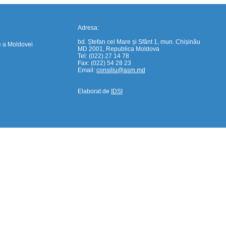
Adresa:
bd. Ștefan cel Mare și Sfânt 1, mun. Chișinău
e a Moldovei
MD 2001, Republica Moldova
Tel: (022) 27 14 78
Fax: (022) 54 28 23
Email:
consiliu@asm.md
Elaborat de
IDSI