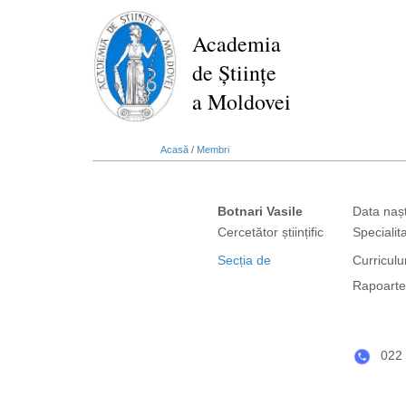
Mergi
la
Academia
conţinutul
de Științe
principal
a Moldovei
Acasă
/
Membri
Botnari Vasile
Data nașt
Cercetător științific
Specialita
Secția de
Curriculu
Rapoarte 
022 