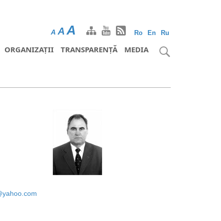
A
A
A
Ro
En
Ru
ORGANIZAȚII
TRANSPARENȚĂ
MEDIA
i@yahoo.com