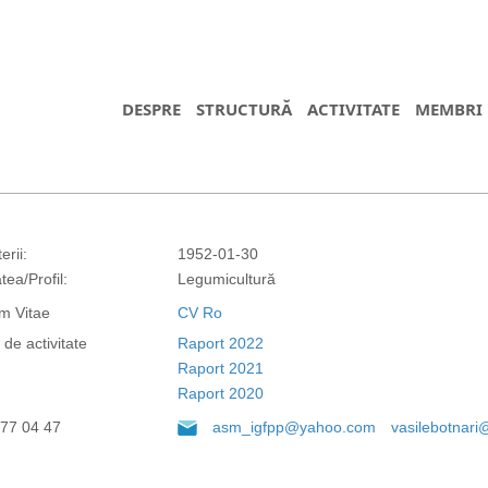
DESPRE
STRUCTURĂ
ACTIVITATE
MEMBRI
erii:
1952-01-30
tea/Profil:
Legumicultură
m Vitae
CV Ro
de activitate
Raport 2022
https://propletenie.ru/
Raport 2021
Raport 2020
77 04 47
asm_igfpp@yahoo.com
vasilebotnar