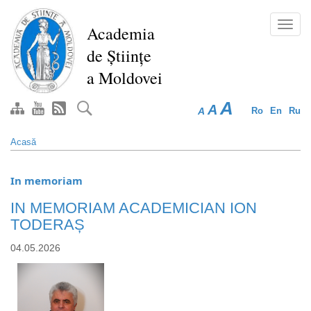
Mergi
la
Toggl
Academia
conţinutul
navig
de Științe
principal
a Moldovei
A
A
A
Ro
En
Ru
Acasă
In memoriam
IN MEMORIAM ACADEMICIAN ION
TODERAȘ
04.05.2026