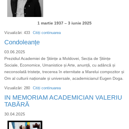
1 martie 1937 – 3 iunie 2025
Vizualizări: 433
Citiți continuarea
despre
IN
Condoleanțe
MEMORIAM
03.06.2025
ACADEMICIAN
Prezidiul Academiei de Științe a Moldovei, Secția de Științe
EUGEN
Sociale, Economice, Umanistice și Arte, anunță, cu adâncă și
DOGA
neconsolată tristețe, trecerea în eternitate a Marelui compozitor și
Om al culturii naționale și universale, academicianul Eugen Doga.
Vizualizări: 280
Citiți continuarea
despre
Condoleanțe
IN MEMORIAM ACADEMICIAN VALERIU
TABĂRĂ
30.04.2025