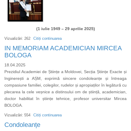
(1 iulie 1949 – 29 aprilie 2025)
Vizualizări: 262
Citiți continuarea
despre
IN
IN MEMORIAM ACADEMICIAN MIRCEA
MEMORIAM
BOLOGA
ACADEMICIAN
18.04.2025
VALERIU
Prezidiul Academiei de Științe a Moldovei, Secția Științe Exacte și
TABĂRĂ
Inginerești a AȘM, exprimă sincere condoleanțe și întreaga
compasiune familiei, colegilor, rudelor și apropiaților în legătură cu
plecarea la cele veșnice a distinsului om de știință, academician,
doctor habilitat în științe tehnice, profesor universitar Mircea
BOLOGA.
Vizualizări: 554
Citiți continuarea
despre
IN
Condoleanțe
MEMORIAM