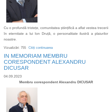
Cu o profundă tristețe, comunitatea științifică a aflat vestea trecerii
în eternitate a lui Ion Druță, o personalitate ilustră a plaiurilor
noastre.
Vizualizări: 755
Citiți continuarea
despre
In
IN MEMORIAM MEMBRU
memoriam:
CORESPONDENT ALEXANDRU
Ion
DICUSAR
Druță,
04.09.2023
membru
Membru corespondent Alexandru DICUSAR
titular
al
Academiei
de
Științe
a