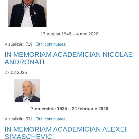
17 august 1948 – 4 mai 2026
Vizualizări: 719
Citiți continuarea
despre
IN
IN MEMORIAM ACADEMICIAN NICOLAE
MEMORIAM
ANDRONATI
ACADEMICIAN
27.02.2026
ION
TODERAȘ
7 noiembrie 1935 – 24 februarie 2026
Vizualizări: 531
Citiți continuarea
despre
IN
IN MEMORIAM ACADEMICIAN ALEXEI
MEMORIAM
SIMAȘCHEVICI