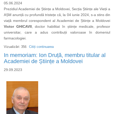
05.06.2024
ACADEMICIAN
Prezidiul Academiei de Științe a Moldovei, Secția Științe ale Vieții a
MIRCEA
AȘM anunță cu profundă tristețe că, la 04 iunie 2024, s-a stins din
BOLOGA
viață membrul corespondent al Academiei de Științe a Moldovei
Victor GHICAVII
, doctor habilitat în științe medicale, profesor
universitar, care a adus contribuții valoroase în domeniul
farmacologiei.
Vizualizări: 356
Citiți continuarea
despre
Condoleanțe
In memoriam: Ion Druță, membru titular al
Academiei de Științe a Moldovei
29.09.2023