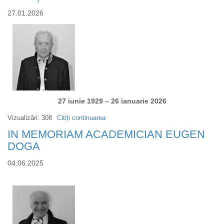
ACADEMICIAN
27.01.2026
NICOLAE
ANDRONATI
27 iunie 1929 – 26 ianuarie 2026
Vizualizări: 308
Citiți continuarea
despre
IN
IN MEMORIAM ACADEMICIAN EUGEN
MEMORIAM
DOGA
ACADEMICIAN
04.06.2025
ALEXEI
SIMAȘCHEVICI