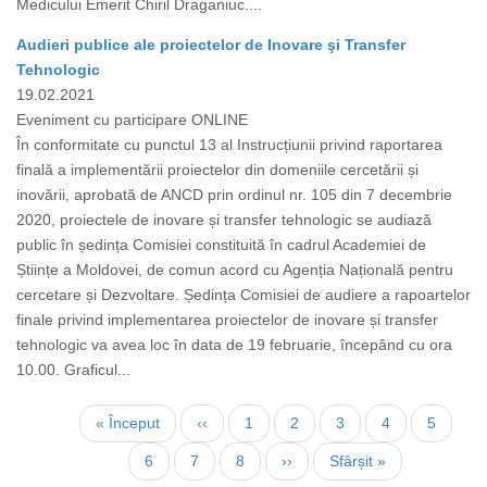
Medicului Emerit Chiril Draganiuc....
Audieri publice ale proiectelor de Inovare şi Transfer
Tehnologic
19.02.2021
Eveniment cu participare ONLINE
În conformitate cu punctul 13 al Instrucțiunii privind raportarea
finală a implementării proiectelor din domeniile cercetării și
inovării, aprobată de ANCD prin ordinul nr. 105 din 7 decembrie
2020, proiectele de inovare și transfer tehnologic se audiază
public în ședința Comisiei constituită în cadrul Academiei de
Științe a Moldovei, de comun acord cu Agenția Națională pentru
cercetare și Dezvoltare. Ședința Comisiei de audiere a rapoartelor
finale privind implementarea proiectelor de inovare și transfer
tehnologic va avea loc în data de 19 februarie, începând cu ora
10.00. Graficul...
Нумерация
Первая
« Început
←
‹‹
Страница
1
Страница
2
Страница
3
Страница
4
Страни
5
страниц
страница
Текущая
6
Страница
7
Страница
8
Следующая
››
Последняя
Sfârșit »
страница
страница
страница