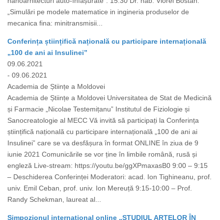
nanoarhitecturi auto-înfășurate”. 15.30 Dr. hab. Viorel Bostan.
„Simulări pe modele matematice in ingineria produselor de
mecanica fina: minitransmisii...
Conferința științifică națională cu participare internațională
„100 de ani ai Insulinei”
09.06.2021
- 09.06.2021
Academia de Științe a Moldovei
Academia de Științe a Moldovei Universitatea de Stat de Medicină
și Farmacie „Nicolae Testemițanu” Institutul de Fiziologie și
Sanocreatologie al MECC Vă invită să participați la Conferința
științifică națională cu participare internațională „100 de ani ai
Insulinei” care se va desfășura în format ONLINE în ziua de 9
iunie 2021 Comunicările se vor ține în limbile română, rusă și
engleză Live-stream: https://youtu.be/ggXPmaxasB0 9:00 – 9:15
– Deschiderea Conferinței Moderatori: acad. Ion Tighineanu, prof.
univ. Emil Ceban, prof. univ. Ion Mereuță 9:15-10:00 – Prof.
Randy Schekman, laureat al...
Simpozionul internațional online „STUDIUL ARTELOR ÎN