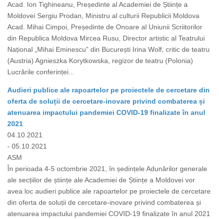
Acad. Ion Tighineanu, Președinte al Academiei de Științe a
Moldovei Sergiu Prodan, Ministru al culturii Republicii Moldova
Acad. Mihai Cimpoi, Președinte de Onoare al Uniunii Scriitorilor
din Republica Moldova Mircea Rusu, Director artistic al Teatrului
Național „Mihai Eminescu” din București Irina Wolf, critic de teatru
(Austria) Agnieszka Korytkowska, regizor de teatru (Polonia)
Lucrările conferinței...
Audieri publice ale rapoartelor pe proiectele de cercetare din
oferta de soluții de cercetare-inovare privind combaterea și
atenuarea impactului pandemiei COVID-19 finalizate în anul
2021
04.10.2021
- 05.10.2021
ASM
În perioada 4-5 octombrie 2021, în ședințele Adunărilor generale
ale secțiilor de științe ale Academiei de Științe a Moldovei vor
avea loc audieri publice ale rapoartelor pe proiectele de cercetare
din oferta de soluții de cercetare-inovare privind combaterea și
atenuarea impactului pandemiei COVID-19 finalizate în anul 2021