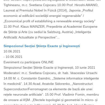
Tighineanu, m.c. Svetlana Cojocaru 10.00 Prof. Hiroshi AMANO,
Laureat al Premiului Nobel în Fizică (2014), Japonia „Profitul
economic al edificării societății energiei regenerabile” /
„Economical profit of establishing a renewable energy society”
11.00 Prof. Klaus MAINZER, Președinte al Academiei Europene
de Științe și Arte (cu sediul la Salzburg, Austria) „Inteligența
Artificială: Actualitate și Perspective”...
Simpozionul Secției Științe Exacte și Inginerești
10.06.2021
- 10.06.2021
Eveniment cu participare ONLINE
Simpozionul Secției Științe Exacte și Inginerești, 10 iunie 2021
Moderatori: m.c. Svetlana Cojocaru, dr. hab. Veaceslav Ursachi
14.00 M. c. Constantin Gaindric, „Sisteme informatice inteligente
în medicină”. 14.30 Acad. Anatolie Sidorenko, „Nanostructuri
Superconductor/Ferromagnet ca elemente de bază ale unei
rețele neuronale artificiale”. 15.00 Prof. Vladimir Fomin, membru
de onoare al AȘM. „Efectele topologiei și geometriei în micro- și