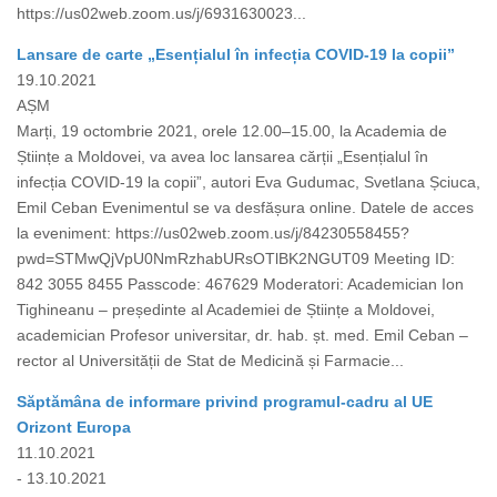
https://us02web.zoom.us/j/6931630023...
Lansare de carte „Esențialul în infecția COVID-19 la copii”
19.10.2021
AȘM
Marți, 19 octombrie 2021, orele 12.00–15.00, la Academia de
Științe a Moldovei, va avea loc lansarea cărții „Esențialul în
infecția COVID-19 la copii”, autori Eva Gudumac, Svetlana Șciuca,
Emil Ceban Evenimentul se va desfășura online. Datele de acces
la eveniment: https://us02web.zoom.us/j/84230558455?
pwd=STMwQjVpU0NmRzhabURsOTlBK2NGUT09 Meeting ID:
842 3055 8455 Passcode: 467629 Moderatori: Academician Ion
Tighineanu – președinte al Academiei de Științe a Moldovei,
academician Profesor universitar, dr. hab. șt. med. Emil Ceban –
rector al Universității de Stat de Medicină și Farmacie...
Săptămâna de informare privind programul-cadru al UE
Orizont Europa
11.10.2021
- 13.10.2021