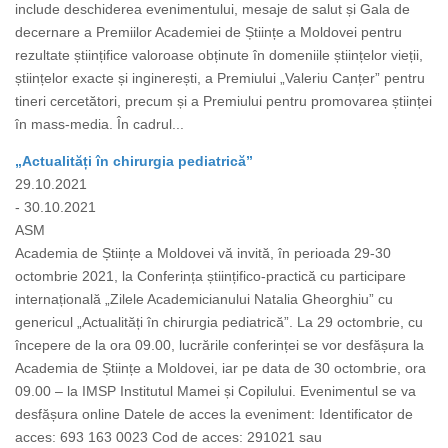
include deschiderea evenimentului, mesaje de salut și Gala de
decernare a Premiilor Academiei de Științe a Moldovei pentru
rezultate științifice valoroase obținute în domeniile științelor vieții,
științelor exacte și inginerești, a Premiului „Valeriu Canțer” pentru
tineri cercetători, precum și a Premiului pentru promovarea științei
în mass-media. În cadrul...
„Actualități în chirurgia pediatrică”
29.10.2021
- 30.10.2021
ASM
Academia de Științe a Moldovei vă invită, în perioada 29-30
octombrie 2021, la Conferința științifico-practică cu participare
internațională „Zilele Academicianului Natalia Gheorghiu” cu
genericul „Actualități în chirurgia pediatrică”. La 29 octombrie, cu
începere de la ora 09.00, lucrările conferinței se vor desfășura la
Academia de Științe a Moldovei, iar pe data de 30 octombrie, ora
09.00 – la IMSP Institutul Mamei și Copilului. Evenimentul se va
desfășura online Datele de acces la eveniment: Identificator de
acces: 693 163 0023 Cod de acces: 291021 sau