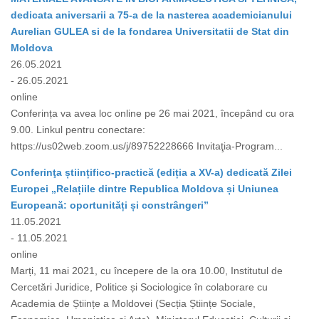
dedicata aniversarii a 75-a de la nasterea academicianului
Aurelian GULEA si de la fondarea Universitatii de Stat din
Moldova
26.05.2021
- 26.05.2021
online
Conferința va avea loc online pe 26 mai 2021, începând cu ora
9.00. Linkul pentru conectare:
https://us02web.zoom.us/j/89752228666 Invitaţia-Program...
Conferinţa științifico-practică (ediția a XV-a) dedicată Zilei
Europei „Relațiile dintre Republica Moldova și Uniunea
Europeană: oportunități și constrângeri”
11.05.2021
- 11.05.2021
online
Marți, 11 mai 2021, cu începere de la ora 10.00, Institutul de
Cercetări Juridice, Politice și Sociologice în colaborare cu
Academia de Științe a Moldovei (Secția Științe Sociale,