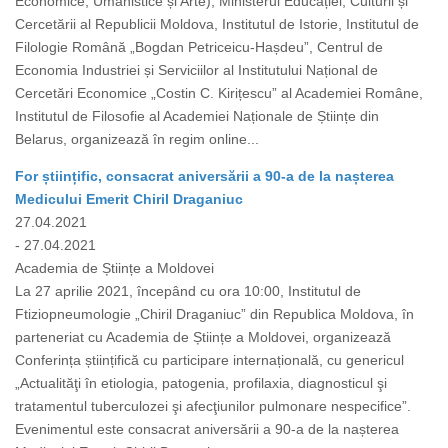
Economice, Umanistice și Arte), Ministerul Educației, Culturii și
Cercetării al Republicii Moldova, Institutul de Istorie, Institutul de
Filologie Română „Bogdan Petriceicu-Hașdeu”, Centrul de
Economia Industriei și Serviciilor al Institutului Național de
Cercetări Economice „Costin C. Kirițescu” al Academiei Române,
Institutul de Filosofie al Academiei Naționale de Științe din
Belarus, organizează în regim online...
For științific, consacrat aniversării a 90-a de la nașterea
Medicului Emerit Chiril Draganiuc
27.04.2021
- 27.04.2021
Academia de Științe a Moldovei
La 27 aprilie 2021, începând cu ora 10:00, Institutul de
Ftiziopneumologie „Chiril Draganiuc” din Republica Moldova, în
parteneriat cu Academia de Științe a Moldovei, organizează
Conferința științifică cu participare internațională, cu genericul
„Actualităţi în etiologia, patogenia, profilaxia, diagnosticul şi
tratamentul tuberculozei şi afecţiunilor pulmonare nespecifice”.
Evenimentul este consacrat aniversării a 90-a de la nașterea