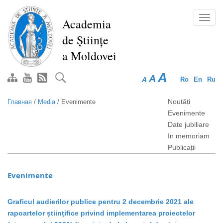
Перейти
к
Toggl
Academia
основному
navig
de Științe
содержанию
a Moldovei
A
A
A
Ro
En
Ru
Noutăți
Главная
/
Media
/
Evenimente
Evenimente
Date jubiliare
In memoriam
Publicații
Evenimente
Graficul audierilor publice pentru 2 decembrie 2021 ale
rapoartelor științifice privind implementarea proiectelor