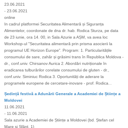
23.06.2021
- 23.06.2021
online
In cadrul platformei Securitatea Alimentară și Siguranța
Alimentelor, coordonate de dna dr. hab. Rodica Sturza, pe data
de 23 iunie, ora 14. 00, in Sala Azurie a AȘM, va avea loc
Workshop-ul "Securitatea alimentară prin prisma asocierii la
programul UE Horizon Europe". Program: 1. Particularitățile
consumului de sare, zahăr și grăsimi trans în Republica Moldova -
dr., conf.univ. Chirsanov Aurica 2. Abordări nutriționale în
eradicarea tulburărilor corelate consumului de gluten - dr.,
conf.univ. Siminiuc Rodica 3. Oportunități de aderare la
programele europene de cercetare-inovare - prof. Rodica...
Ședință festivă a Adunării Generale a Academiei de Științe a
Moldovei
11.06.2021
- 11.06.2021
Sala azurie a Academiei de Științe a Moldovei (bd. Ștefan cel
Mare și Sfânt, 1)