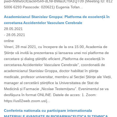
pwd=NWw5OElackR5RFdLNFBWalJCYlA1QT09 (Meeting ID: 812
5006 6293 Passcode: 020621) Eugenia Tofan...
Academicianul Stanislav Groppa: Platforma de excelență în
cercetarea Accidentelor Vasculare Cerebrale
28.05.2021
- 28.05.2021
online
Vineri, 28 mai 2021, cu începere de la ora 15.00, Academia de
Științe vă invită la prezentarea și lansarea unei noi platforme de
cercetare și dialog științific eficient „Platforma de excelență în
cercetarea Accidentelor Vasculare Cerebrale”, coordonată de
academicianul Stanislav Groppa, doctor habilitat în ştiinţe
medicale, profesor universitar, membru al Secției Științe ale Vieții,
manager al cercetării științifice la Universitatea de Stat de
Medicină și Farmacie „Nicolae Testemițanu”. Evenimentul se va
desfășura în format ONLINE. Datele de acces: 1. Zoom:
https://us02web.zoom.us/j...
Conferinta nationala cu participare internationala
MATERIALE AVANSATE IN BIOFARMACEUTICA SI TEHNICA,