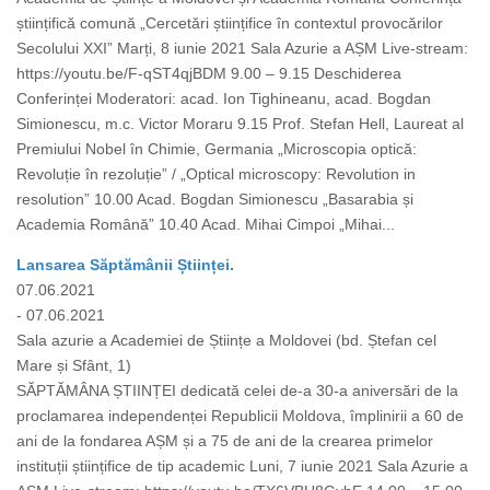
științifică comună „Cercetări științifice în contextul provocărilor
Secolului XXI” Marți, 8 iunie 2021 Sala Azurie a AȘM Live-stream:
https://youtu.be/F-qST4qjBDM 9.00 – 9.15 Deschiderea
Conferinței Moderatori: acad. Ion Tighineanu, acad. Bogdan
Simionescu, m.c. Victor Moraru 9.15 Prof. Stefan Hell, Laureat al
Premiului Nobel în Chimie, Germania „Microscopia optică:
Revoluție în rezoluție” / „Optical microscopy: Revolution in
resolution” 10.00 Acad. Bogdan Simionescu „Basarabia și
Academia Română” 10.40 Acad. Mihai Cimpoi „Mihai...
Lansarea Săptămânii Științei.
07.06.2021
- 07.06.2021
Sala azurie a Academiei de Științe a Moldovei (bd. Ștefan cel
Mare și Sfânt, 1)
SĂPTĂMÂNA ȘTIINȚEI dedicată celei de-a 30-a aniversări de la
proclamarea independenței Republicii Moldova, împlinirii a 60 de
ani de la fondarea AȘM și a 75 de ani de la crearea primelor
instituții științifice de tip academic Luni, 7 iunie 2021 Sala Azurie a