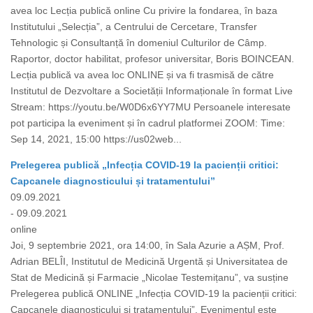
avea loc Lecția publică online Cu privire la fondarea, în baza
Institutului „Selecția”, a Centrului de Cercetare, Transfer
Tehnologic și Consultanță în domeniul Culturilor de Câmp.
Raportor, doctor habilitat, profesor universitar, Boris BOINCEAN.
Lecția publică va avea loc ONLINE și va fi trasmisă de către
Institutul de Dezvoltare a Societății Informaționale în format Live
Stream: https://youtu.be/W0D6x6YY7MU Persoanele interesate
pot participa la eveniment și în cadrul platformei ZOOM: Time:
Sep 14, 2021, 15:00 https://us02web...
Prelegerea publică „Infecția COVID-19 la pacienții critici:
Capcanele diagnosticului și tratamentului”
09.09.2021
- 09.09.2021
online
Joi, 9 septembrie 2021, ora 14:00, în Sala Azurie a AȘM, Prof.
Adrian BELÎI, Institutul de Medicină Urgentă și Universitatea de
Stat de Medicină și Farmacie „Nicolae Testemițanu”, va susține
Prelegerea publică ONLINE „Infecția COVID-19 la pacienții critici:
Capcanele diagnosticului și tratamentului”. Evenimentul este