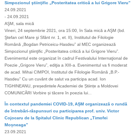
Simpozionul ştiinţific „Posteritatea critică a lui Grigore Vieru”
24.09.2021
- 24.09.2021
AŞM, sala mică
Vineri, 24 septembrie 2021, ora 15:00, în Sala mică a AŞM (bd.
Ştefan cel Mare şi Sfânt nr. 1, et. II), Institutul de Filologie
Română „Bogdan Petriceicu-Hasdeu” al MEC organizează
Simpozionul ştiinţific „Posteritatea critică a lui Grigore Vieru”.
Evenimentul este organizat în cadrul Festivalului Internaţional de
Poezie „Grigore Vieru”, ediţia a XIII-a. Evenimentul va fi moderat
de acad. Mihai CIMPOI, Institutul de Filologie Română „B.P.-
Hasdeu” Cu un cuvânt de salut va participa acad. Ion
TIGHINEANU, președintele Academiei de Științe a Moldovei
COMUNICĂRI Vorbire și tăcere în poezia lui...
În contextul pandemiei COVID-19, AȘM organizează o rundă
de întrebări-răspunsuri cu participarea prof. univ. Victor
Cojocaru de la Spitalul Clinic Republican „Timofei
Moșneaga”
23.09.2021