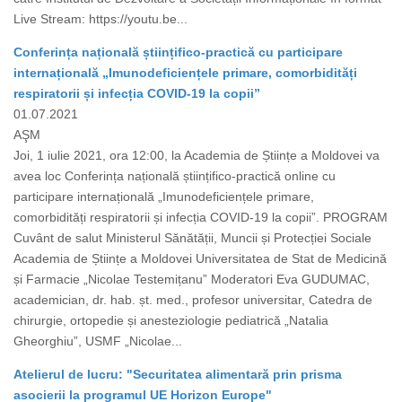
Live Stream: https://youtu.be...
Conferința națională științifico-practică cu participare
internațională „Imunodeficiențele primare, comorbidități
respiratorii și infecția COVID-19 la copii”
01.07.2021
AŞM
Joi, 1 iulie 2021, ora 12:00, la Academia de Științe a Moldovei va
avea loc Conferința națională științifico-practică online cu
participare internațională „Imunodeficiențele primare,
comorbidități respiratorii și infecția COVID-19 la copii”. PROGRAM
Cuvânt de salut Ministerul Sănătății, Muncii și Protecției Sociale
Academia de Științe a Moldovei Universitatea de Stat de Medicină
și Farmacie „Nicolae Testemițanu” Moderatori Eva GUDUMAC,
academician, dr. hab. șt. med., profesor universitar, Catedra de
chirurgie, ortopedie și anesteziologie pediatrică „Natalia
Gheorghiu”, USMF „Nicolae...
Atelierul de lucru: "Securitatea alimentară prin prisma
asocierii la programul UE Horizon Europe"