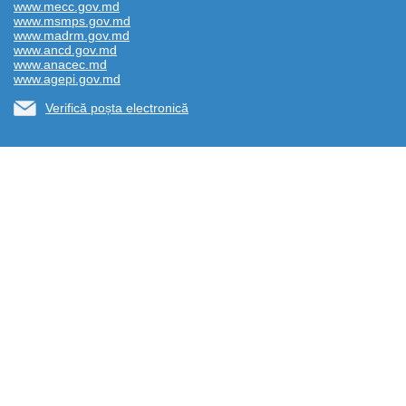
www.mecc.gov.md
www.msmps.gov.md
www.madrm.gov.md
www.ancd.gov.md
www.anacec.md
www.agepi.gov.md
Verifică poșta electronică