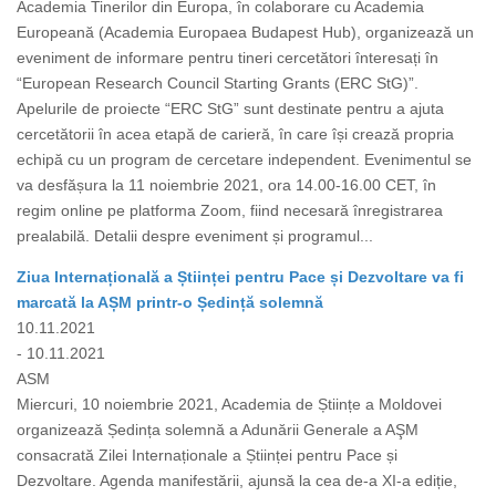
Academia Tinerilor din Europa, în colaborare cu Academia
Europeană (Academia Europaea Budapest Hub), organizează un
eveniment de informare pentru tineri cercetători înteresați în
“European Research Council Starting Grants (ERC StG)”.
Apelurile de proiecte “ERC StG” sunt destinate pentru a ajuta
cercetătorii în acea etapă de carieră, în care își crează propria
echipă cu un program de cercetare independent. Evenimentul se
va desfășura la 11 noiembrie 2021, ora 14.00-16.00 CET, în
regim online pe platforma Zoom, fiind necesară înregistrarea
prealabilă. Detalii despre eveniment și programul...
Ziua Internațională a Științei pentru Pace și Dezvoltare va fi
marcată la AȘM printr-o Ședință solemnă
10.11.2021
- 10.11.2021
ASM
Miercuri, 10 noiembrie 2021, Academia de Științe a Moldovei
organizează Ședința solemnă a Adunării Generale a AŞM
consacrată Zilei Internaționale a Științei pentru Pace și
Dezvoltare. Agenda manifestării, ajunsă la cea de-a XI-a ediție,