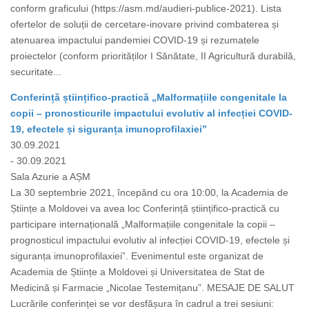
conform graficului (https://asm.md/audieri-publice-2021). Lista
ofertelor de soluții de cercetare-inovare privind combaterea și
atenuarea impactului pandemiei COVID-19 și rezumatele
proiectelor (conform priorităților I Sănătate, II Agricultură durabilă,
securitate...
Conferință științifico-practică „Malformațiile congenitale la
copii – pronosticurile impactului evolutiv al infecției COVID-
19, efectele și siguranța imunoprofilaxiei”
30.09.2021
- 30.09.2021
Sala Azurie a AȘM
La 30 septembrie 2021, începând cu ora 10:00, la Academia de
Științe a Moldovei va avea loc Conferință științifico-practică cu
participare internațională „Malformațiile congenitale la copii –
prognosticul impactului evolutiv al infecției COVID-19, efectele și
siguranța imunoprofilaxiei”. Evenimentul este organizat de
Academia de Științe a Moldovei și Universitatea de Stat de
Medicină și Farmacie „Nicolae Testemițanu”. MESAJE DE SALUT
Lucrările conferinței se vor desfășura în cadrul a trei sesiuni: