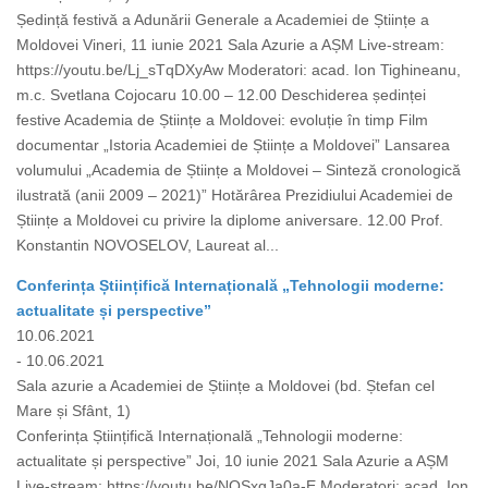
Ședință festivă a Adunării Generale a Academiei de Științe a
Moldovei Vineri, 11 iunie 2021 Sala Azurie a AȘM Live-stream:
https://youtu.be/Lj_sTqDXyAw Moderatori: acad. Ion Tighineanu,
m.c. Svetlana Cojocaru 10.00 – 12.00 Deschiderea ședinței
festive Academia de Științe a Moldovei: evoluție în timp Film
documentar „Istoria Academiei de Științe a Moldovei” Lansarea
volumului „Academia de Științe a Moldovei – Sinteză cronologică
ilustrată (anii 2009 – 2021)” Hotărârea Prezidiului Academiei de
Științe a Moldovei cu privire la diplome aniversare. 12.00 Prof.
Konstantin NOVOSELOV, Laureat al...
Conferința Științifică Internațională „Tehnologii moderne:
actualitate și perspective”
10.06.2021
- 10.06.2021
Sala azurie a Academiei de Științe a Moldovei (bd. Ștefan cel
Mare și Sfânt, 1)
Conferința Științifică Internațională „Tehnologii moderne:
actualitate și perspective” Joi, 10 iunie 2021 Sala Azurie a AȘM
Live-stream: https://youtu.be/NQSxgJa0a-E Moderatori: acad. Ion