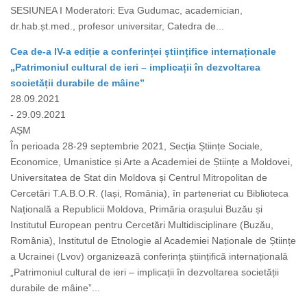
SESIUNEA I Moderatori: Eva Gudumac, academician,
dr.hab.șt.med., profesor universitar, Catedra de...
Cea de-a IV-a ediție a conferinței științifice internaționale
„Patrimoniul cultural de ieri – implicații în dezvoltarea
societății durabile de mâine”
28.09.2021
- 29.09.2021
AȘM
În perioada 28-29 septembrie 2021, Secția Științe Sociale,
Economice, Umanistice și Arte a Academiei de Științe a Moldovei,
Universitatea de Stat din Moldova și Centrul Mitropolitan de
Cercetări T.A.B.O.R. (Iași, România), în parteneriat cu Biblioteca
Națională a Republicii Moldova, Primăria orașului Buzău și
Institutul European pentru Cercetări Multidisciplinare (Buzău,
România), Institutul de Etnologie al Academiei Naționale de Științe
a Ucrainei (Lvov) organizează conferința științifică internațională
„Patrimoniul cultural de ieri – implicații în dezvoltarea societății
durabile de mâine”...