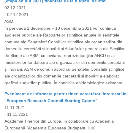
(etapa anului 2021) finanțate de la bugetul de stat
02.12.2021
- 02.12.2021
ASM
În perioada 2 decembrie – 10 decembrie 2021 vor continua
audierile publice ale Rapoartelor științifice anuale în ședințele
comune ale Senatelor/ Consiliilor științifice ale organizațiilor din
domeniile cercetării și inovării și Adunărilor generale ale Secțiilor
de Științe ale AȘM, cu invitarea reprezentanților ANCD și ai
ministerelor fondatoare ale organizațiilor din domeniile cercetării
și inovării. AȘM de comun acord cu Senatele/ Consiliile științifice
ale organizațiilor din domeniile cercetării și inovării a elaborat
graficul audierilor publice. În condițiile epidemiologice existente...
Eveniment de informare pentru tineri cercetători înteresați în
“European Research Council Starting Grants”
11.11.2021
- 11.11.2021
Academia Tinerilor din Europa, în colaborare cu Academia
Europeană (Academia Europaea Budapest Hub)