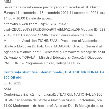
ASM
Săptămâna de informare privind programul-cadru al UE Orizont
Europa 11 octombrie – 13 octombrie 2021 11 octombrie 2021, ora
14.00 – 16.00 Datele de acces:
https://us02web.zoom.us/j/82973427903?
pwd=ZEU2bzg5Y29RUDBHQnRITkdhMWZadz09 Meeting ID: 829
7342 7903 Passcode: 515867 Deschiderea evenimentului
Moderatori: Acad. Ion TIGHINEANU, Președinte al Academiei de
Științe a Moldovei Dr. hab. Olga TAGADIUC, Director General al
Agenției Naționale pentru Cercetare și Dezvoltare Mesaje de salut
Dr. Anatolie TOPALĂ – Ministrul Educației și Cercetării Giuseppe
PAGLIONE – Programme Officer, Delegația UE în...
Conferința științifică internațională „TEATRUL NAȚIONAL LA
100 DE ANI”
08.10.2021
ASM
Conferința științifică internațională „TEATRUL NAȚIONAL LA 100
DE ANI” Academia de Științe a Moldovei Vineri, 8 octombrie, ora
11.00 Moderator – dr. hab., prof. Aurelian Dănilă Mesaje de salut