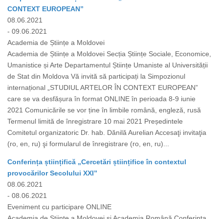
CONTEXT EUROPEAN”
08.06.2021
- 09.06.2021
Academia de Științe a Moldovei
Academia de Științe a Moldovei Secția Științe Sociale, Economice,
Umanistice și Arte Departamentul Științe Umaniste al Universității
de Stat din Moldova Vă invită să participați la Simpozionul
internațional „STUDIUL ARTELOR ÎN CONTEXT EUROPEAN”
care se va desfășura în format ONLINE în perioada 8-9 iunie
2021 Comunicările se vor ține în limbile română, engleză, rusă
Termenul limită de înregistrare 10 mai 2021 Președintele
Comitetul organizatoric Dr. hab. Dănilă Aurelian Accesaţi invitaţia
(ro, en, ru) şi formularul de înregistrare (ro, en, ru)...
Conferința științifică „Cercetări științifice în contextul
provocărilor Secolului XXI”
08.06.2021
- 08.06.2021
Eveniment cu participare ONLINE
Academia de Științe a Moldovei și Academia Română Conferința