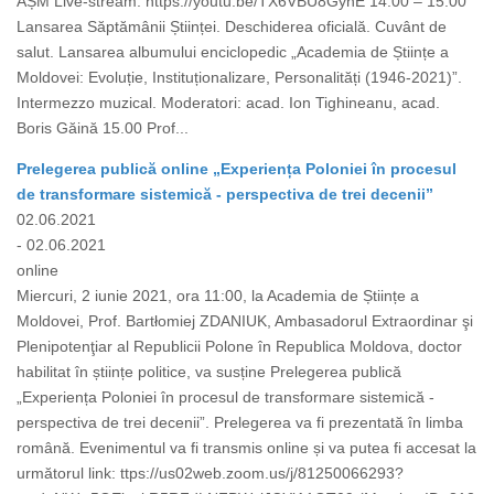
AȘM Live-stream: https://youtu.be/TX6VBU8GyhE 14.00 – 15.00
Lansarea Săptămânii Științei. Deschiderea oficială. Cuvânt de
salut. Lansarea albumului enciclopedic „Academia de Științe a
Moldovei: Evoluție, Instituționalizare, Personalități (1946-2021)”.
Intermezzo muzical. Moderatori: acad. Ion Tighineanu, acad.
Boris Găină 15.00 Prof...
Prelegerea publică online „Experiența Poloniei în procesul
de transformare sistemică - perspectiva de trei decenii”
02.06.2021
- 02.06.2021
online
Miercuri, 2 iunie 2021, ora 11:00, la Academia de Științe a
Moldovei, Prof. Bartłomiej ZDANIUK, Ambasadorul Extraordinar şi
Plenipotenţiar al Republicii Polone în Republica Moldova, doctor
habilitat în științe politice, va susține Prelegerea publică
„Experiența Poloniei în procesul de transformare sistemică -
perspectiva de trei decenii”. Prelegerea va fi prezentată în limba
română. Evenimentul va fi transmis online și va putea fi accesat la
următorul link: ttps://us02web.zoom.us/j/81250066293?