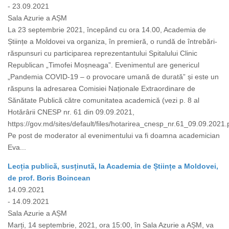
- 23.09.2021
Sala Azurie a AȘM
La 23 septembrie 2021, începând cu ora 14.00, Academia de
Științe a Moldovei va organiza, în premieră, o rundă de întrebări-
răspunsuri cu participarea reprezentantului Spitalului Clinic
Republican „Timofei Moșneaga”. Evenimentul are genericul
„Pandemia COVID-19 – o provocare umană de durată” și este un
răspuns la adresarea Comisiei Naționale Extraordinare de
Sănătate Publică către comunitatea academică (vezi p. 8 al
Hotărârii CNESP nr. 61 din 09.09.2021,
https://gov.md/sites/default/files/hotarirea_cnesp_nr.61_09.09.2021.p
Pe post de moderator al evenimentului va fi doamna academician
Eva...
Lecția publică, susținută, la Academia de Științe a Moldovei,
de prof. Boris Boincean
14.09.2021
- 14.09.2021
Sala Azurie a AȘM
Marți, 14 septembrie, 2021, ora 15:00, în Sala Azurie a AȘM, va