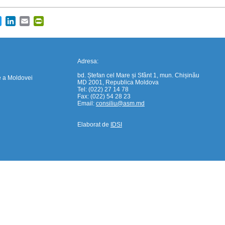
cebook
Twitter
LinkedIn
Email
PrintFriendly
Adresa:
bd. Ștefan cel Mare și Sfânt 1, mun. Chișinău
e a Moldovei
MD 2001, Republica Moldova
Tel: (022) 27 14 78
Fax: (022) 54 28 23
Email:
consiliu@asm.md
Elaborat de
IDSI