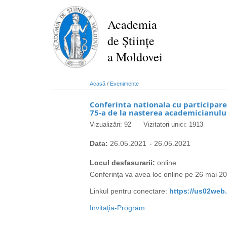
Mergi
la
Academia
conţinutul
de Științe
principal
a Moldovei
Acasă
/
Evenimente
Conferinta nationala cu participa
75-a de la nasterea academicianului
Vizualizări: 92
Vizitatori unici: 1913
Data:
26.05.2021
-
26.05.2021
Locul desfasurarii:
online
Conferința va avea loc online pe 26 mai 2
Linkul pentru conectare:
https://us02web.
Invitaţia-Program