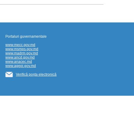
Portaluri guvernamentale
www.mecc.gov.md
www.msmps.gov.md
www.madrm.gov.md
www.ancd.gov.md
www.anacec.md
www.agepi.gov.md
Verifică poșta electronică