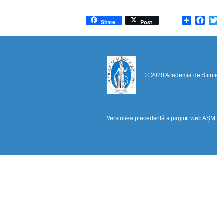
Share
Fa
Share
Post
© 2020 Academia de Științ
Versiunea precedentă a paginii web AȘM