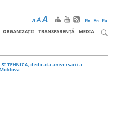
A
A
A
Ro
En
Ru
ORGANIZAȚII
TRANSPARENȚĂ
MEDIA
I TEHNICA, dedicata aniversarii a
n Moldova