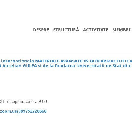
DESPRE
STRUCTURĂ
ACTIVITATE
MEMBRI
re internationala MATERIALE AVANSATE IN BIOFARMACEUTICA S
 Aurelian GULEA si de la fondarea Universitatii de Stat di
021, începând cu ora 9.00.
zoom.us/j/
89752228666
https://propletenie.ru/