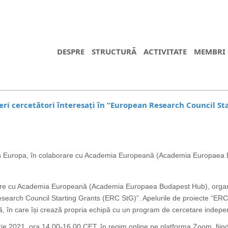
DESPRE
STRUCTURĂ
ACTIVITATE
MEMBRI
ri cercetători înteresați în “European Research Council St
in Europa, în colaborare cu Academia Europeană (Academia Europaea
orare cu Academia Europeană (Academia Europaea Budapest Hub), orga
 Research Council Starting Grants (ERC StG)”. Apelurile de proiecte “ER
ră, în care își crează propria echipă cu un program de cercetare indepe
ie 2021, ora 14.00-16.00 CET, în regim online pe platforma Zoom, fii