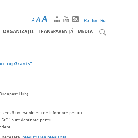
A
A
A
Ro
En
Ru
ORGANIZAȚII
TRANSPARENȚĂ
MEDIA
arting Grants”
 Budapest Hub)
nizează un eveniment de informare pentru
C StG” sunt destinate pentru
ndent.
nd necesară
înregistrarea prealabilă
.