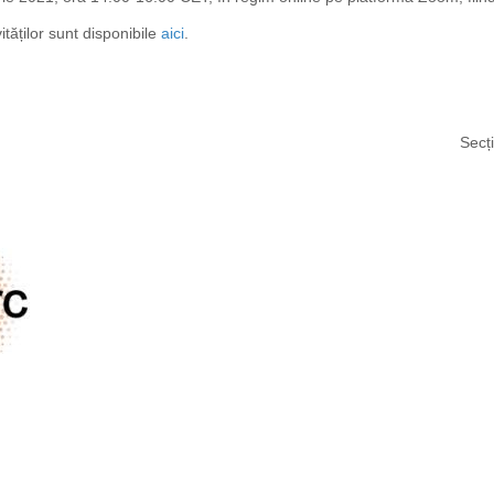
tăților sunt disponibile
aici
.
Secț
https://propletenie.ru/