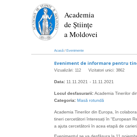
Mergi
la
Academia
conţinutul
de Științe
principal
a Moldovei
Acasă
/
Evenimente
Eveniment de informare pentru tine
Vizualizări: 112
Vizitatori unici: 3862
Data:
11.11.2021
-
11.11.2021
Locul desfasurarii:
Academia Tinerilor d
Categoria:
Masă rotundă
Academia Tinerilor din Europa, în colab
tineri cercetători înteresați în “European
a ajuta cercetătorii în acea etapă de carie
Evenimentul se va desfășura la 11 noiembr