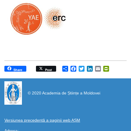
Share
Facebook
Twitter
LinkedIn
Email
PrintFrien
Share
Post
https://propletenie.ru/
© 2020 Academia de Științe a Moldovei
Versiunea precedentă a paginii web AȘM
Adresa: