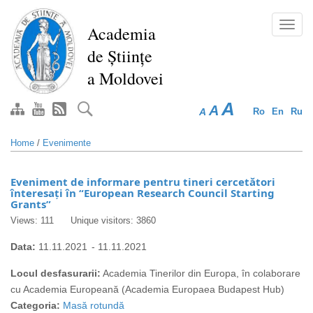
Skip
to
Toggl
Academia
main
navig
de Științe
content
a Moldovei
A
A
A
Ro
En
Ru
Home
/
Evenimente
Eveniment de informare pentru tineri cercetători
înteresați în “European Research Council Starting
Grants”
Views: 111
Unique visitors: 3860
Data:
11.11.2021
-
11.11.2021
Locul desfasurarii:
Academia Tinerilor din Europa, în colaborare
cu Academia Europeană (Academia Europaea Budapest Hub)
Categoria:
Masă rotundă