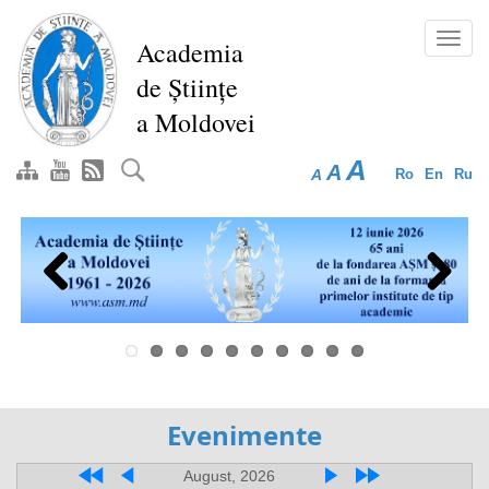
Перейти
к
Toggl
Academia
основному
navig
de Științe
содержанию
a Moldovei
A
A
A
Ro
En
Ru
Previous
Next
Evenimente
August, 2026