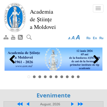
Перейти
к
Toggl
Academia
основному
navig
de Științe
содержанию
a Moldovei
A
A
A
Ro
En
Ru
Previous
Next
Evenimente
August, 2026