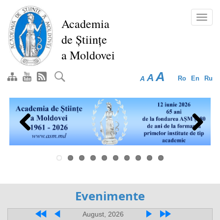
Перейти
к
Toggl
Academia
основному
navig
de Științe
содержанию
a Moldovei
A
A
A
Ro
En
Ru
Previous
Next
Evenimente
August, 2026