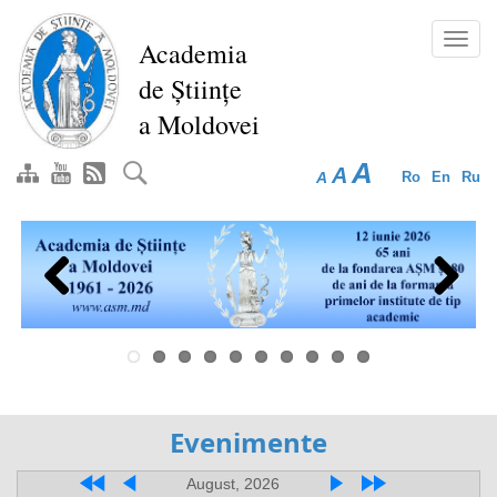
Перейти
к
Toggl
Academia
основному
navig
de Științe
содержанию
a Moldovei
A
A
A
Ro
En
Ru
Previous
Next
Evenimente
August, 2026