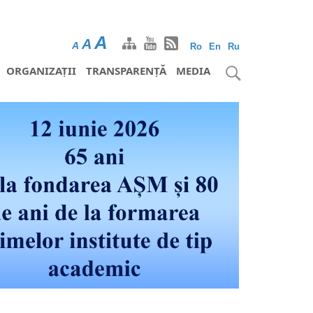
A
A
A
Ro
En
Ru
ORGANIZAȚII
TRANSPARENȚĂ
MEDIA