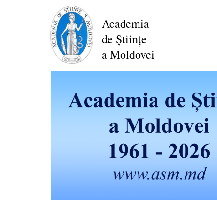
Перейти
к
Academia
основному
de Științe
содержанию
a Moldovei