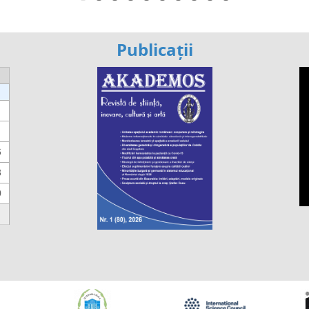
Publicații
6
3
0
https://propletenie.ru/