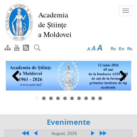
Перейти
к
Toggl
Academia
основному
navig
de Științe
содержанию
a Moldovei
A
A
A
Ro
En
Ru
Previous
Next
Evenimente
August, 2026