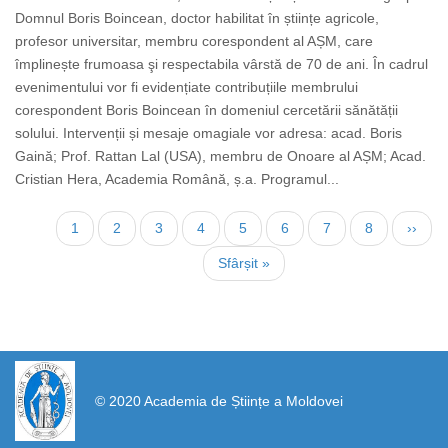
Domnul Boris Boincean, doctor habilitat în științe agricole,
profesor universitar, membru corespondent al AȘM, care
împlinește frumoasa şi respectabila vârstă de 70 de ani. În cadrul
evenimentului vor fi evidențiate contribuțiile membrului
corespondent Boris Boincean în domeniul cercetării sănătății
solului. Intervenții și mesaje omagiale vor adresa: acad. Boris
Gaină; Prof. Rattan Lal (USA), membru de Onoare al AȘM; Acad.
Cristian Hera, Academia Română, ș.a. Programul...
Нумерация
Текущая
1
Страница
2
Страница
3
Страница
4
Страница
5
Страница
6
Страница
7
Страница
8
След
››
страниц
страница
стран
Последняя
Sfârșit »
страница
https://propletenie.ru/
© 2020 Academia de Științe a Moldovei