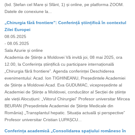
(bd. Ștefan cel Mare și Sfânt, 1) și online, pe platforma ZOOM.
Datele de conexiune la...
„Chirurgia fără frontiere”: Conferință științifică în contextul
Zilei Europei
08.05.2025
- 08.05.2025
Sala Azurie și online
Academia de Științe a Moldovei Vă invită joi, 08 mai 2025, ora
12.00, la Conferința științifică cu participare internațională
„Chirurgia fără frontiere”. Agenda conferinței Deschiderea
evenimentului: Acad. Ion TIGHINEANU, Președintele Academiei
de Științe a Moldovei Acad. Eva GUDUMAC, vicepreședinte al
Academiei de Științe a Moldovei, conducător al Secției de științe
ale vieții Alocuțiuni: „Viitorul Chirurgiei” Profesor universitar Mircea
BEURAN (Președintele Academiei de Științe Medicale din
România) „Transplantul hepatic. Situația actuală și perspective”
Profesor universitar Cristian LUPAȘCU...
Conferința academică „Consolidarea spațiului românesc în