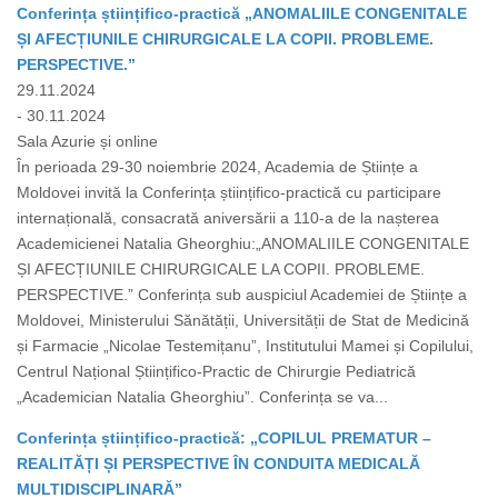
Conferința științifico-practică „ANOMALIILE CONGENITALE
ȘI AFECȚIUNILE CHIRURGICALE LA COPII. PROBLEME.
PERSPECTIVE.”
29.11.2024
- 30.11.2024
Sala Azurie și online
În perioada 29-30 noiembrie 2024, Academia de Științe a
Moldovei invită la Conferința științifico-practică cu participare
internațională, consacrată aniversării a 110-a de la nașterea
Academicienei Natalia Gheorghiu:„ANOMALIILE CONGENITALE
ȘI AFECȚIUNILE CHIRURGICALE LA COPII. PROBLEME.
PERSPECTIVE.” Conferința sub auspiciul Academiei de Științe a
Moldovei, Ministerului Sănătății, Universității de Stat de Medicină
și Farmacie „Nicolae Testemițanu”, Institutului Mamei și Copilului,
Centrul Național Științifico-Practic de Chirurgie Pediatrică
„Academician Natalia Gheorghiu”. Conferința se va...
Conferința științifico-practică: „COPILUL PREMATUR –
REALITĂȚI ȘI PERSPECTIVE ÎN CONDUITA MEDICALĂ
MULTIDISCIPLINARĂ”