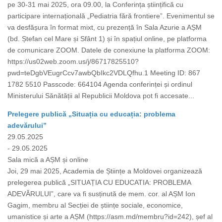
pe 30-31 mai 2025, ora 09.00, la Conferința științifică cu
participare internațională „Pediatria fără frontiere”. Evenimentul se
va desfășura în format mixt, cu prezență în Sala Azurie a AȘM
(bd. Ștefan cel Mare și Sfânt 1) și în spațiul online, pe platforma
de comunicare ZOOM. Datele de conexiune la platforma ZOOM:
https://us02web.zoom.us/j/86717825510?
pwd=teDgbVEugrCcv7awbQbIkc2VDLQfhu.1 Meeting ID: 867
1782 5510 Passcode: 664104 Agenda conferinței și ordinul
Ministerului Sănătății al Republicii Moldova pot fi accesate...
Prelegere publică „Situația cu educația: problema
adevărului”
29.05.2025
- 29.05.2025
Sala mică a AȘM și online
Joi, 29 mai 2025, Academia de Științe a Moldovei organizează
prelegerea publică „SITUAȚIA CU EDUCATIA: PROBLEMA
ADEVĂRULUI”, care va fi susținută de mem. cor. al AȘM Ion
Gagim, membru al Secției de științe sociale, economice,
umanistice și arte a AȘM (https://asm.md/membru?id=242), șef al