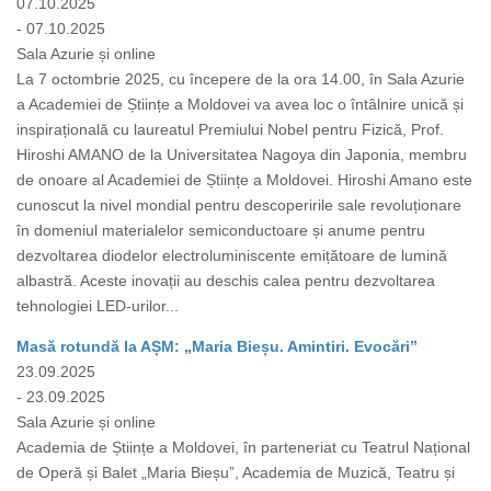
07.10.2025
- 07.10.2025
Sala Azurie și online
La 7 octombrie 2025, cu începere de la ora 14.00, în Sala Azurie
a Academiei de Științe a Moldovei va avea loc o întâlnire unică și
inspirațională cu laureatul Premiului Nobel pentru Fizică, Prof.
Hiroshi AMANO de la Universitatea Nagoya din Japonia, membru
de onoare al Academiei de Științe a Moldovei. Hiroshi Amano este
cunoscut la nivel mondial pentru descoperirile sale revoluționare
în domeniul materialelor semiconductoare și anume pentru
dezvoltarea diodelor electroluminiscente emițătoare de lumină
albastră. Aceste inovații au deschis calea pentru dezvoltarea
tehnologiei LED-urilor...
Masă rotundă la AȘM: „Maria Bieșu. Amintiri. Evocări”
23.09.2025
- 23.09.2025
Sala Azurie și online
Academia de Științe a Moldovei, în parteneriat cu Teatrul Național
de Operă și Balet „Maria Bieșu”, Academia de Muzică, Teatru și