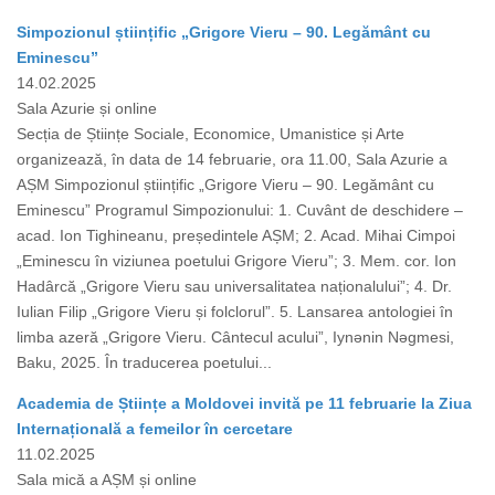
Simpozionul științific „Grigore Vieru – 90. Legământ cu
Eminescu”
14.02.2025
Sala Azurie și online
Secția de Științe Sociale, Economice, Umanistice și Arte
organizează, în data de 14 februarie, ora 11.00, Sala Azurie a
AȘM Simpozionul științific „Grigore Vieru – 90. Legământ cu
Eminescu” Programul Simpozionului: 1. Cuvânt de deschidere –
acad. Ion Tighineanu, președintele AȘM; 2. Acad. Mihai Cimpoi
„Eminescu în viziunea poetului Grigore Vieru”; 3. Mem. cor. Ion
Hadârcă „Grigore Vieru sau universalitatea naționalului”; 4. Dr.
Iulian Filip „Grigore Vieru și folclorul”. 5. Lansarea antologiei în
limba azeră „Grigore Vieru. Cântecul acului”, Iynǝnin Nǝgmesi,
Baku, 2025. În traducerea poetului...
Academia de Științe a Moldovei invită pe 11 februarie la Ziua
Internațională a femeilor în cercetare
11.02.2025
Sala mică a AȘM și online