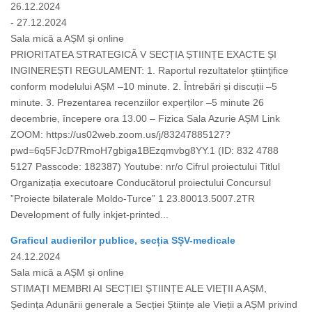
26.12.2024
- 27.12.2024
Sala mică a AȘM și online
PRIORITATEA STRATEGICĂ V SECȚIA ȘTIINȚE EXACTE ȘI
INGINEREȘTI REGULAMENT: 1. Raportul rezultatelor ştiinţifice
conform modelului AȘM –10 minute. 2. Întrebări și discuții –5
minute. 3. Prezentarea recenziilor experților –5 minute 26
decembrie, începere ora 13.00 – Fizica Sala Azurie AȘM Link
ZOOM: https://us02web.zoom.us/j/83247885127?
pwd=6q5FJcD7RmoH7gbiga1BEzqmvbg8YY.1 (ID: 832 4788
5127 Passcode: 182387) Youtube: nr/o Cifrul proiectului Titlul
Organizația executoare Conducătorul proiectului Concursul
”Proiecte bilaterale Moldo-Turce” 1 23.80013.5007.2TR
Development of fully inkjet-printed...
Graficul audierilor publice, secția SȘV-medicale
24.12.2024
Sala mică a AȘM și online
STIMAȚI MEMBRI AI SECȚIEI ȘTIINȚE ALE VIEȚII A AȘM,
Ședința Adunării generale a Secției Științe ale Vieții a AȘM privind