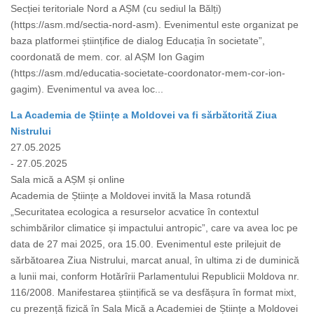
Secției teritoriale Nord a AȘM (cu sediul la Bălți)
(https://asm.md/sectia-nord-asm). Evenimentul este organizat pe
baza platformei științifice de dialog Educația în societate”,
coordonată de mem. cor. al AȘM Ion Gagim
(https://asm.md/educatia-societate-coordonator-mem-cor-ion-
gagim). Evenimentul va avea loc...
La Academia de Științe a Moldovei va fi sărbătorită Ziua
Nistrului
27.05.2025
- 27.05.2025
Sala mică a AȘM și online
Academia de Științe a Moldovei invită la Masa rotundă
„Securitatea ecologica a resurselor acvatice în contextul
schimbărilor climatice și impactului antropic”, care va avea loc pe
data de 27 mai 2025, ora 15.00. Evenimentul este prilejuit de
sărbătoarea Ziua Nistrului, marcat anual, în ultima zi de duminică
a lunii mai, conform Hotărîrii Parlamentului Republicii Moldova nr.
116/2008. Manifestarea științifică se va desfășura în format mixt,
cu prezență fizică în Sala Mică a Academiei de Științe a Moldovei