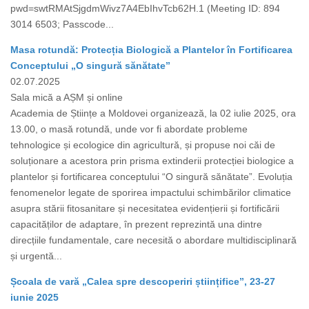
pwd=swtRMAtSjgdmWivz7A4EbIhvTcb62H.1 (Meeting ID: 894
3014 6503; Passcode...
Masa rotundă: Protecția Biologică a Plantelor în Fortificarea
Conceptului „O singură sănătate”
02.07.2025
Sala mică a AȘM și online
Academia de Științe a Moldovei organizează, la 02 iulie 2025, ora
13.00, o masă rotundă, unde vor fi abordate probleme
tehnologice și ecologice din agricultură, și propuse noi căi de
soluționare a acestora prin prisma extinderii protecției biologice a
plantelor și fortificarea conceptului “O singură sănătate”. Evoluția
fenomenelor legate de sporirea impactului schimbărilor climatice
asupra stării fitosanitare și necesitatea evidențierii și fortificării
capacităților de adaptare, în prezent reprezintă una dintre
direcțiile fundamentale, care necesită o abordare multidisciplinară
și urgentă...
Școala de vară „Calea spre descoperiri științifice”, 23-27
iunie 2025