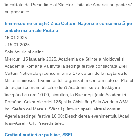
în calitate de Președinte al Statelor Unite ale Americii nu poate să
nu provoace...
Eminescu ne unește: Ziua Culturii Naționale consemnată pe
ambele maluri ale Prutului
15.01.2025
- 15.01.2025
Sala Azurie și online
Miercuri, 15 ianuarie 2025, Academia de Științe a Moldovei și
Academia Română Vă invită la ședința festivă consacrată Zilei
Culturii Naționale și consemnării a 175 de ani de la nașterea lui
Mihai Eminescu. Evenimentul, organizat în conformitate cu Planul
de acțiuni comune al celor două Academii, se va desfășura
începând cu ora 10:00, simultan, la București (aula Academiei
Române, Calea Victoriei 125) și la Chișinău (Sala Azurie a AȘM,
bd. Ștefan cel Mare și Sfânt 1), într-un spațiu virtual comun.
Agenda ședinței festive 10.00: Deschiderea evenimentului Acad.
Ioan-Aurel POP, Președintele...
Graficul audierilor publice, SȘEI