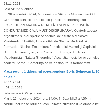
28.11.2024
Sala Azurie și online
La 28 noiembrie 2024, Academia de Științe a Moldovei invită la
Conferința științifico-practică cu participare internațională:
„COPILUL PREMATUR – REALITĂȚI ȘI PERSPECTIVE ÎN
CONDUITA MEDICALĂ MULTIDISCIPLINARĂ”. Conferința este
organizată sub auspiciile Academiei de Științe a Moldovei,
Ministerului Sănătății, Universității de Stat de Medicină și
Farmacie „Nicolae Testemițanu”, Institutului Mamei și Copilului,
Centrul Național Științifico-Practic de Chirurgie Pediatrică
„Academician Natalia Gheorghiu”, Asociația medicilor pneumologi
pediatri „Sante”. Conferința se va desfășura în format mixt...
Masa rotundă „Membrul corespondent Boris Boincean la 70
de ani”
26.11.2024
- 26.11.2024
Sala mică a AȘM și online
Marți, 26 noiembrie 2024, ora 14.00, în Sala Mică a AȘM, în
cadrul unei mese rotunde, comunitatea științifică îl va omagia pe