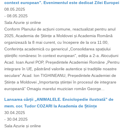
context european”. Evenimentul este dedicat Zilei Europei
08.05.2025
- 08.05.2025
Sala Azurie și online
Conform Planului de acțiuni comune, reactualizat pentru anul
2025, Academia de Științe a Moldovei și Academia Română
organizează la 8 mai curent, cu începere de la ora 11:00,
Conferința academică cu genericul „Consolidarea spațiului
științific românesc în context european", ediția a 2-a. Alocuțiuni
Acad. Ioan Aurel POP, Președintele Academiei Române „Pentru
integrare în UE, păstrând valorile autentice și tradițiile noastre
seculare” Acad. Ion TIGHINEANU, Președintele Academiei de
Științe a Moldovei „Importanța științei în procesul de integrare
europeană” Omagiu marelui muzician român George...
Lansarea cărții „ANIMALELE. Enciclopedie ilustrată” de
mem. cor. Tudor COZARI la Academia de Științe
30.04.2025
- 30.04.2025
Sala Azurie și online