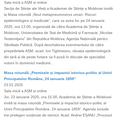
Sala mică a AȘM și online
Secția de Științe ale Vieții a Academiei de Științe a Moldovei invită
la Masa rotundă „Noul metapneumovirus uman. Riscuri
epidemiologice și medicale”, care va avea loc pe 24 ianuarie
2025, ora 13.00, organizată de către Academia de Științe a
Moldovei, Universitatea de Stat de Medicină și Farmacie „Nicolae
Testemiţanu” din Republica Moldova, Agenția Națională pentru
Sănătate Publică. După deschiderea evenimentului de către
președintele AȘM, acad. Ion Tighineanu, situația epidemiologică
din țară și de peste hotare va fi pusă în discuție de specialiști
notorii în domeniul medicinii...
Masa rotundă „Premisele și impactul istorico-politic al Unirii
Principatelor Române, 24 ianuarie 1859”
23.01.2025
Sala mică a AȘM și online
Joi, 23 ianuarie 2025, ora 15.00, Academia de Științe a Moldovei
invită la masa rotundă „Premisele și impactul istorico-politic al
Unirii Principatelor Române, 24 ianuarie 1859”. Agenda include
trei prelegeri susținute de istoricii: Acad. Andrei EȘANU „Procesul