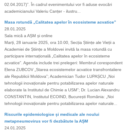
02.04.2017)”. În cadrul evenimentului vor fi aduse evocări
academicianului Valeriu Canțer - ilustru...
Masa rotundă „Calitatea apelor în ecosisteme acvatice”
28.01.2025
Sala mică a AȘM și online
Marți, 28 ianuarie 2025, ora 10.00, Secția Științe ale Vieții a
Academiei de Științe a Moldovei invită la masa rotundă cu
participare internațională „Calitatea apelor în ecosisteme
acvatice”. Agenda include trei prelegeri: Membrul corespondent
Elena ZUBCOV „Starea ecosistemelor acvatice transfrontaliere
ale Republicii Moldova”; Academician Tudor LUPAȘCU „Noi
tehnologii inovaționale pentru potabilizarea apelor naturale
elaborate la Institutul de Chimie a USM”; Dr. Lucian Alexandru
CONSTANTIN, Institutul ECOIND, București România: „Noi
tehnologii inovaționale pentru potabilizarea apelor naturale...
Riscurile epidemiologice și medicale ale noului
metapneumovirus vor fi dezbătute la AȘM
24.01.2025