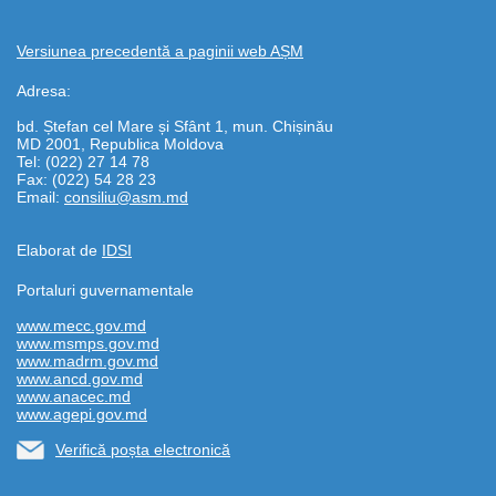
Versiunea precedentă a paginii web AȘM
Adresa:
bd. Ștefan cel Mare și Sfânt 1, mun. Chișinău
MD 2001, Republica Moldova
Tel: (022) 27 14 78
Fax: (022) 54 28 23
Email:
consiliu@asm.md
Elaborat de
IDSI
Portaluri guvernamentale
www.mecc.gov.md
www.msmps.gov.md
www.madrm.gov.md
www.ancd.gov.md
www.anacec.md
www.agepi.gov.md
Verifică poșta electronică