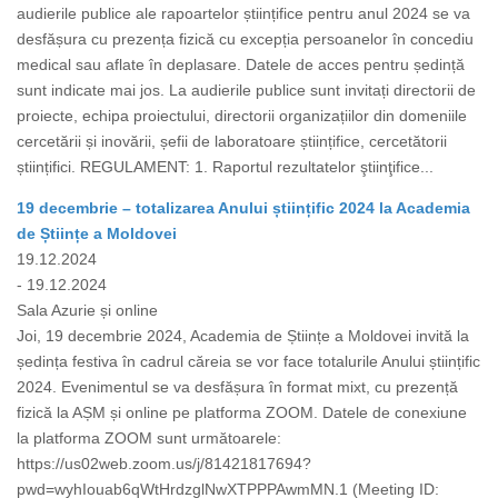
audierile publice ale rapoartelor științifice pentru anul 2024 se va
desfășura cu prezența fizică cu excepția persoanelor în concediu
medical sau aflate în deplasare. Datele de acces pentru ședință
sunt indicate mai jos. La audierile publice sunt invitați directorii de
proiecte, echipa proiectului, directorii organizațiilor din domeniile
cercetării și inovării, șefii de laboratoare științifice, cercetătorii
științifici. REGULAMENT: 1. Raportul rezultatelor ştiinţifice...
19 decembrie – totalizarea Anului științific 2024 la Academia
de Științe a Moldovei
19.12.2024
- 19.12.2024
Sala Azurie și online
Joi, 19 decembrie 2024, Academia de Științe a Moldovei invită la
ședința festiva în cadrul căreia se vor face totalurile Anului științific
2024. Evenimentul se va desfășura în format mixt, cu prezență
fizică la AȘM și online pe platforma ZOOM. Datele de conexiune
la platforma ZOOM sunt următoarele:
https://us02web.zoom.us/j/81421817694?
pwd=wyhIouab6qWtHrdzglNwXTPPPAwmMN.1 (Meeting ID: