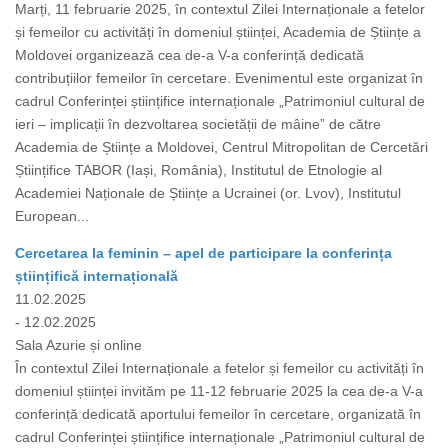
Marți, 11 februarie 2025, în contextul Zilei Internaționale a fetelor
și femeilor cu activități în domeniul științei, Academia de Științe a
Moldovei organizează cea de-a V-a conferință dedicată
contribuțiilor femeilor în cercetare. Evenimentul este organizat în
cadrul Conferinței științifice internaționale „Patrimoniul cultural de
ieri – implicații în dezvoltarea societății de mâine” de către
Academia de Științe a Moldovei, Centrul Mitropolitan de Cercetări
Științifice TABOR (Iași, România), Institutul de Etnologie al
Academiei Naționale de Științe a Ucrainei (or. Lvov), Institutul
European...
Cercetarea la feminin – apel de participare la conferința
științifică internațională
11.02.2025
- 12.02.2025
Sala Azurie și online
În contextul Zilei Internaționale a fetelor și femeilor cu activități în
domeniul științei invităm pe 11-12 februarie 2025 la cea de-a V-a
conferință dedicată aportului femeilor în cercetare, organizată în
cadrul Conferinței științifice internaționale „Patrimoniul cultural de