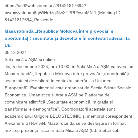
https://us02web.zoom.us/j/81421817694?
pwd=wyhIouab6qWtHrdzglNwXTPPPAwmMN.1 (Meeting ID:
81421817694; Passcode...
Masă rotundă „Republica Moldova între provocări și
oportunități: securitate și dezvoltare în contextul aderării la
UE”
05.12.2024
Sala mică a AȘM și online
Joi, 5 decembrie 2024, ora 10:00, în Sala Mică a AȘM va avea loc
Masa rotundă „Republica Moldova între provocări și oportunități:
securitate și dezvoltare în contextul aderării la Uniunea
Europeană”. Evenimentul este organizat de Secția Științe Sociale,
Economice, Umanistice și Arte a AȘM pe Platforma de
comunicare științifică „Securitate economică, migrația și
transformările demografice”. Coordonatorii acesteia sunt
academicianul Grigore BELOSTECINIC și membrul corespondent
Alexandru STRATAN. Masa rotundă se va desfășura în format
mixt, cu prezență fizică în Sala Mică a AȘM (bd. Stefan cel...