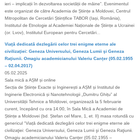
ieri – implicații în dezvoltarea societății de mâine”. Evenimentul
este organizat de către Academia de Științe a Moldovei, Centrul
Mitropolitan de Cercetări Științifice TABOR (Iași, România),
Institutul de Etnologie al Academiei Naționale de Științe a Ucrainei
(or. Lvov), Institutul European pentru Cercetări...
Viață dedicată dezlegării celor trei enigme eterne ale
civilizaţiei: Geneza Universului, Geneza Lumii şi Geneza
Raţiunii. Omagiu academicianului Valeriu Canțer (05.02.1955
– 02.04.2017)
05.02.2025
Sala mică a AȘM și online
Secția de Științe Exacte și Inginerești a AȘM și Institutul de
Inginerie Electronică și Nanotehnologii „Dumitru Ghițu” al
Universității Tehnice a Moldovei, organizează la 5 februarie
curent, începând cu ora 14:00, în Sala Mică a Academiei de
Științe a Moldovei (bd. Ștefan cel Mare, 1, et. II) masa rotundă cu
genericul “Viață dedicată dezlegării celor trei enigme eterne ale
civilizaţiei: Geneza Universului, Geneza Lumii şi Geneza Raţiunii.
Omagiu academicianului Valeriu Canțer (05.02.1955 –