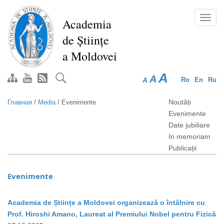
Перейти
к
Toggl
Academia
основному
navig
de Științe
содержанию
a Moldovei
A
A
A
Ro
En
Ru
Noutăți
Главная
/
Media
/
Evenimente
Evenimente
Date jubiliare
In memoriam
Publicații
Evenimente
Academia de Științe a Moldovei organizează o întâlnire cu
Prof. Hiroshi Amano, Laureat al Premiului Nobel pentru Fizică