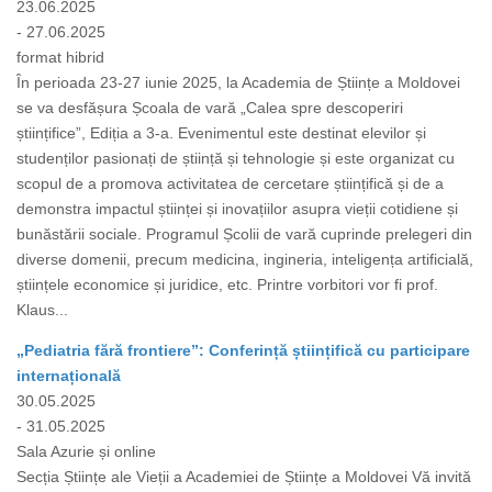
23.06.2025
- 27.06.2025
format hibrid
În perioada 23-27 iunie 2025, la Academia de Științe a Moldovei
se va desfășura Școala de vară „Calea spre descoperiri
științifice”, Ediția a 3-a. Evenimentul este destinat elevilor și
studenților pasionați de știință și tehnologie și este organizat cu
scopul de a promova activitatea de cercetare științifică și de a
demonstra impactul științei și inovațiilor asupra vieții cotidiene și
bunăstării sociale. Programul Școlii de vară cuprinde prelegeri din
diverse domenii, precum medicina, ingineria, inteligența artificială,
științele economice și juridice, etc. Printre vorbitori vor fi prof.
Klaus...
„Pediatria fără frontiere”: Conferință științifică cu participare
internațională
30.05.2025
- 31.05.2025
Sala Azurie și online
Secția Științe ale Vieții a Academiei de Științe a Moldovei Vă invită