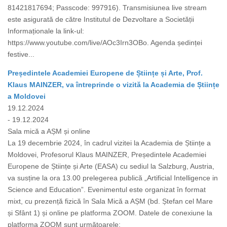
81421817694; Passcode: 997916). Transmisiunea live stream
este asigurată de către Institutul de Dezvoltare a Societății
Informaționale la link-ul:
https://www.youtube.com/live/AOc3Irn3OBo. Agenda ședinței
festive...
Președintele Academiei Europene de Științe și Arte, Prof.
Klaus MAINZER, va întreprinde o vizită la Academia de Științe
a Moldovei
19.12.2024
- 19.12.2024
Sala mică a AȘM și online
La 19 decembrie 2024, în cadrul vizitei la Academia de Științe a
Moldovei, Profesorul Klaus MAINZER, Președintele Academiei
Europene de Științe și Arte (EASA) cu sediul la Salzburg, Austria,
va susține la ora 13.00 prelegerea publică „Artificial Intelligence in
Science and Education”. Evenimentul este organizat în format
mixt, cu prezență fizică în Sala Mică a AȘM (bd. Ștefan cel Mare
și Sfânt 1) și online pe platforma ZOOM. Datele de conexiune la
platforma ZOOM sunt următoarele: