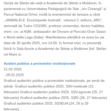
Secția de Științe ale vieții a Academiei de Științe a Moldovei, în
parteneriat cu Universitatea Pedagogică de Stat ,,Ion Creangă” și
Parcul Național Orhei, invită la eveniemntul de lansare a cărții
,,ANIMALELE. Enciclopedie ilustrată”, volumul 3, editura „ARC”,
semnată de Tudor COZARI, profesor universitar, doctor habilitat,
mem. cor. al AȘM, ambasador de Onoare al Parcului Gran Sasso
e Monti della Laga (Italia). Manifestarea științifică va avea loc pe
data de 30 aprilie 2025, ora 14:00, în format mixt, cu prezență
fizică în Sala Azurie a Academiei de Științe a Moldovei (bd. Ștefan
cel Mare și...
Audieri publice a proiectelor instituționale
21.02.2025
- 28.02.2025
Graficul audierilor publice a proiectelor instituționale, pe secții de
științe: Graficul audierilor publice 2025, SȘV-medicale (21
februarie) Graficul audierilor publice 2025, SȘV-agricole (25, 27
februarie) Graficul audierilor publice 2025, SȘEI (26, 27 februarie)
Graficul audierilor publice 2025, SȘSEUA (24, 26 și 28
februarie)...