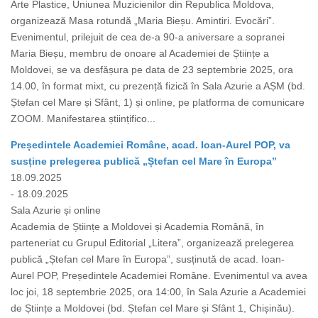
Arte Plastice, Uniunea Muzicienilor din Republica Moldova,
organizează Masa rotundă „Maria Bieșu. Amintiri. Evocări”.
Evenimentul, prilejuit de cea de-a 90-a aniversare a sopranei
Maria Bieșu, membru de onoare al Academiei de Științe a
Moldovei, se va desfășura pe data de 23 septembrie 2025, ora
14.00, în format mixt, cu prezență fizică în Sala Azurie a AȘM (bd.
Ștefan cel Mare și Sfânt, 1) și online, pe platforma de comunicare
ZOOM. Manifestarea științifico...
Președintele Academiei Române, acad. Ioan-Aurel POP, va
susține prelegerea publică „Ștefan cel Mare în Europa”
18.09.2025
- 18.09.2025
Sala Azurie și online
Academia de Științe a Moldovei și Academia Română, în
parteneriat cu Grupul Editorial „Litera”, organizează prelegerea
publică „Ștefan cel Mare în Europa”, susținută de acad. Ioan-
Aurel POP, Președintele Academiei Române. Evenimentul va avea
loc joi, 18 septembrie 2025, ora 14:00, în Sala Azurie a Academiei
de Științe a Moldovei (bd. Ștefan cel Mare și Sfânt 1, Chișinău).