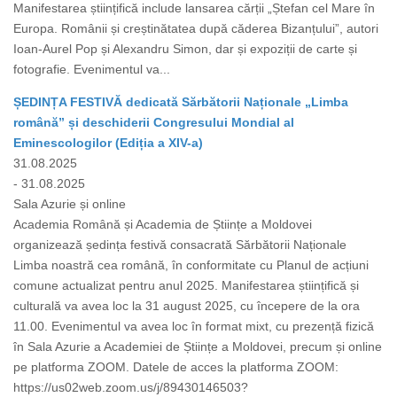
Manifestarea științifică include lansarea cărții „Ștefan cel Mare în
Europa. Românii și creștinătatea după căderea Bizanțului”, autori
Ioan-Aurel Pop și Alexandru Simon, dar și expoziții de carte și
fotografie. Evenimentul va...
ȘEDINȚA FESTIVĂ dedicată Sărbătorii Naționale „Limba
română” și deschiderii Congresului Mondial al
Eminescologilor (Ediția a XIV-a)
31.08.2025
- 31.08.2025
Sala Azurie și online
Academia Română și Academia de Științe a Moldovei
organizează ședința festivă consacrată Sărbătorii Naționale
Limba noastră cea română, în conformitate cu Planul de acțiuni
comune actualizat pentru anul 2025. Manifestarea științifică și
culturală va avea loc la 31 august 2025, cu începere de la ora
11.00. Evenimentul va avea loc în format mixt, cu prezență fizică
în Sala Azurie a Academiei de Științe a Moldovei, precum și online
pe platforma ZOOM. Datele de acces la platforma ZOOM:
https://us02web.zoom.us/j/89430146503?