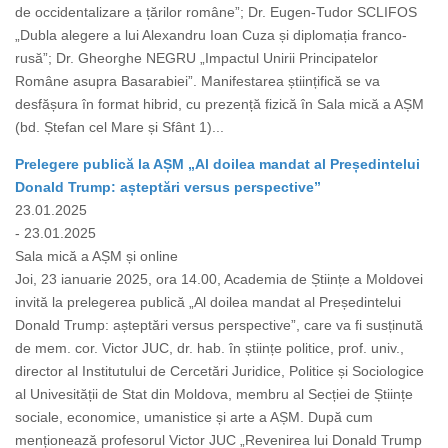
de occidentalizare a țărilor române”; Dr. Eugen-Tudor SCLIFOS
„Dubla alegere a lui Alexandru Ioan Cuza și diplomația franco-
rusă”; Dr. Gheorghe NEGRU „Impactul Unirii Principatelor
Române asupra Basarabiei”. Manifestarea științifică se va
desfășura în format hibrid, cu prezență fizică în Sala mică a AȘM
(bd. Ștefan cel Mare și Sfânt 1)...
Prelegere publică la AȘM „Al doilea mandat al Președintelui
Donald Trump: așteptări versus perspective”
23.01.2025
- 23.01.2025
Sala mică a AȘM și online
Joi, 23 ianuarie 2025, ora 14.00, Academia de Științe a Moldovei
invită la prelegerea publică „Al doilea mandat al Președintelui
Donald Trump: așteptări versus perspective”, care va fi susținută
de mem. cor. Victor JUC, dr. hab. în științe politice, prof. univ.,
director al Institutului de Cercetări Juridice, Politice și Sociologice
al Univesității de Stat din Moldova, membru al Secției de Științe
sociale, economice, umanistice și arte a AȘM. După cum
menționează profesorul Victor JUC „Revenirea lui Donald Trump