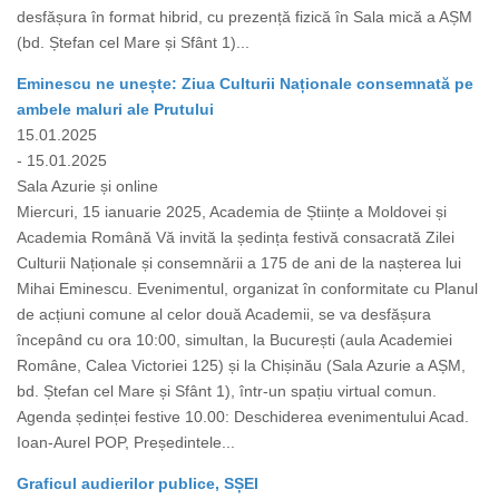
desfășura în format hibrid, cu prezență fizică în Sala mică a AȘM
(bd. Ștefan cel Mare și Sfânt 1)...
Eminescu ne unește: Ziua Culturii Naționale consemnată pe
ambele maluri ale Prutului
15.01.2025
- 15.01.2025
Sala Azurie și online
Miercuri, 15 ianuarie 2025, Academia de Științe a Moldovei și
Academia Română Vă invită la ședința festivă consacrată Zilei
Culturii Naționale și consemnării a 175 de ani de la nașterea lui
Mihai Eminescu. Evenimentul, organizat în conformitate cu Planul
de acțiuni comune al celor două Academii, se va desfășura
începând cu ora 10:00, simultan, la București (aula Academiei
Române, Calea Victoriei 125) și la Chișinău (Sala Azurie a AȘM,
bd. Ștefan cel Mare și Sfânt 1), într-un spațiu virtual comun.
Agenda ședinței festive 10.00: Deschiderea evenimentului Acad.
Ioan-Aurel POP, Președintele...
Graficul audierilor publice, SȘEI