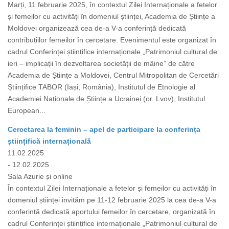
Marți, 11 februarie 2025, în contextul Zilei Internaționale a fetelor
și femeilor cu activități în domeniul științei, Academia de Științe a
Moldovei organizează cea de-a V-a conferință dedicată
contribuțiilor femeilor în cercetare. Evenimentul este organizat în
cadrul Conferinței științifice internaționale „Patrimoniul cultural de
ieri – implicații în dezvoltarea societății de mâine” de către
Academia de Științe a Moldovei, Centrul Mitropolitan de Cercetări
Științifice TABOR (Iași, România), Institutul de Etnologie al
Academiei Naționale de Științe a Ucrainei (or. Lvov), Institutul
European...
Cercetarea la feminin – apel de participare la conferința
științifică internațională
11.02.2025
- 12.02.2025
Sala Azurie și online
În contextul Zilei Internaționale a fetelor și femeilor cu activități în
domeniul științei invităm pe 11-12 februarie 2025 la cea de-a V-a
conferință dedicată aportului femeilor în cercetare, organizată în
cadrul Conferinței științifice internaționale „Patrimoniul cultural de