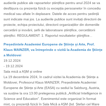
audierile publice ale rapoartelor științifice pentru anul 2024 se va
desfășura cu prezența fizică cu excepția persoanelor în concediu
medical sau aflate în deplasare. Datele de acces pentru ședință
sunt indicate mai jos. La audierile publice sunt invitați directorii de
proiecte, echipa proiectului, directorii organizațiilor din domeniile
cercetării și inovării, șefii de laboratoare științifice, cercetătorii
științifici. REGULAMENT: 1. Raportul rezultatelor ştiinţifice...
Președintele Academiei Europene de Științe și Arte, Prof.
Klaus MAINZER, va întreprinde o vizită la Academia de Științe
a Moldovei
19.12.2024
- 19.12.2024
Sala mică a AȘM și online
La 19 decembrie 2024, în cadrul vizitei la Academia de Științe a
Moldovei, Profesorul Klaus MAINZER, Președintele Academiei
Europene de Științe și Arte (EASA) cu sediul la Salzburg, Austria,
va susține la ora 13.00 prelegerea publică „Artificial Intelligence in
Science and Education”. Evenimentul este organizat în format
mixt, cu prezență fizică în Sala Mică a AȘM (bd. Ștefan cel Mare