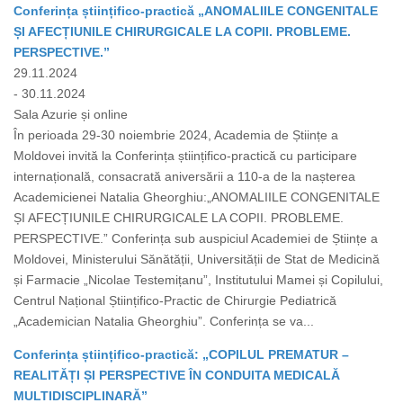
Conferința științifico-practică „ANOMALIILE CONGENITALE
ȘI AFECȚIUNILE CHIRURGICALE LA COPII. PROBLEME.
PERSPECTIVE.”
29.11.2024
- 30.11.2024
Sala Azurie și online
În perioada 29-30 noiembrie 2024, Academia de Științe a
Moldovei invită la Conferința științifico-practică cu participare
internațională, consacrată aniversării a 110-a de la nașterea
Academicienei Natalia Gheorghiu:„ANOMALIILE CONGENITALE
ȘI AFECȚIUNILE CHIRURGICALE LA COPII. PROBLEME.
PERSPECTIVE.” Conferința sub auspiciul Academiei de Științe a
Moldovei, Ministerului Sănătății, Universității de Stat de Medicină
și Farmacie „Nicolae Testemițanu”, Institutului Mamei și Copilului,
Centrul Național Științifico-Practic de Chirurgie Pediatrică
„Academician Natalia Gheorghiu”. Conferința se va...
Conferința științifico-practică: „COPILUL PREMATUR –
REALITĂȚI ȘI PERSPECTIVE ÎN CONDUITA MEDICALĂ
MULTIDISCIPLINARĂ”