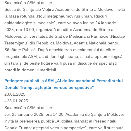
Sala mică a AȘM și online
Secția de Științe ale Vieții a Academiei de Științe a Moldovei invită
la Masa rotundă „Noul metapneumovirus uman. Riscuri
epidemiologice și medicale”, care va avea loc pe 24 ianuarie
2025, ora 13.00, organizată de către Academia de Științe a
Moldovei, Universitatea de Stat de Medicină și Farmacie „Nicolae
Testemiţanu” din Republica Moldova, Agenția Națională pentru
Sănătate Publică. După deschiderea evenimentului de către
președintele AȘM, acad. Ion Tighineanu, situația epidemiologică
din țară și de peste hotare va fi pusă în discuție de specialiști
notorii în domeniul medicinii...
Prelegere publică la AȘM „Al doilea mandat al Președintelui
Donald Trump: așteptări versus perspective”
23.01.2025
- 23.01.2025
Sala mică a AȘM și online
Joi, 23 ianuarie 2025, ora 14.00, Academia de Științe a Moldovei
invită la prelegerea publică „Al doilea mandat al Președintelui
Donald Trump: așteptări versus perspective”, care va fi susținută