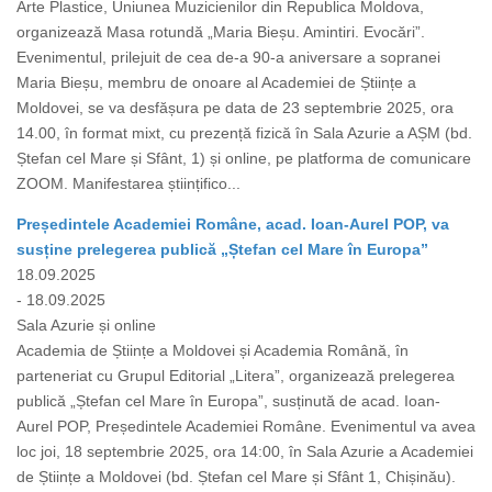
Arte Plastice, Uniunea Muzicienilor din Republica Moldova,
organizează Masa rotundă „Maria Bieșu. Amintiri. Evocări”.
Evenimentul, prilejuit de cea de-a 90-a aniversare a sopranei
Maria Bieșu, membru de onoare al Academiei de Științe a
Moldovei, se va desfășura pe data de 23 septembrie 2025, ora
14.00, în format mixt, cu prezență fizică în Sala Azurie a AȘM (bd.
Ștefan cel Mare și Sfânt, 1) și online, pe platforma de comunicare
ZOOM. Manifestarea științifico...
Președintele Academiei Române, acad. Ioan-Aurel POP, va
susține prelegerea publică „Ștefan cel Mare în Europa”
18.09.2025
- 18.09.2025
Sala Azurie și online
Academia de Științe a Moldovei și Academia Română, în
parteneriat cu Grupul Editorial „Litera”, organizează prelegerea
publică „Ștefan cel Mare în Europa”, susținută de acad. Ioan-
Aurel POP, Președintele Academiei Române. Evenimentul va avea
loc joi, 18 septembrie 2025, ora 14:00, în Sala Azurie a Academiei
de Științe a Moldovei (bd. Ștefan cel Mare și Sfânt 1, Chișinău).