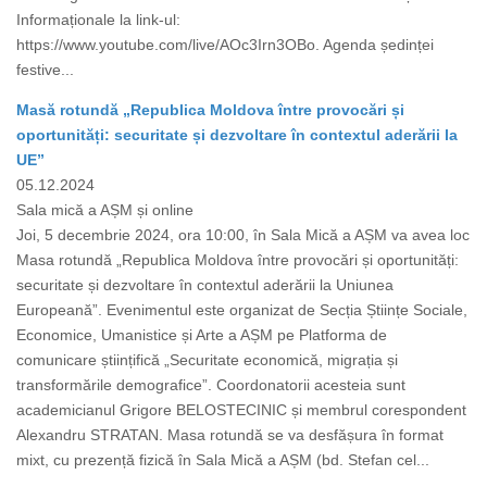
Informaționale la link-ul:
https://www.youtube.com/live/AOc3Irn3OBo. Agenda ședinței
festive...
Masă rotundă „Republica Moldova între provocări și
oportunități: securitate și dezvoltare în contextul aderării la
UE”
05.12.2024
Sala mică a AȘM și online
Joi, 5 decembrie 2024, ora 10:00, în Sala Mică a AȘM va avea loc
Masa rotundă „Republica Moldova între provocări și oportunități:
securitate și dezvoltare în contextul aderării la Uniunea
Europeană”. Evenimentul este organizat de Secția Științe Sociale,
Economice, Umanistice și Arte a AȘM pe Platforma de
comunicare științifică „Securitate economică, migrația și
transformările demografice”. Coordonatorii acesteia sunt
academicianul Grigore BELOSTECINIC și membrul corespondent
Alexandru STRATAN. Masa rotundă se va desfășura în format
mixt, cu prezență fizică în Sala Mică a AȘM (bd. Stefan cel...