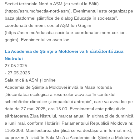
Secției teritoriale Nord a AȘM (cu sediul la Bălți)
(https://asm.md/sectia-nord-asm). Evenimentul este organizat pe
baza platformei științifice de dialog Educația în societate”,
coordonată de mem. cor. al AȘM Ion Gagim
(https://asm.md/educatia-societate-coordonator-mem-cor-ion-
gagim). Evenimentul va avea loc...
La Academia de Științe a Moldovei va fi sărbătorită Ziua
Nistrului
27.05.2025
- 27.05.2025
Sala mică a AȘM și online
Academia de Științe a Moldovei invită la Masa rotundă
„Securitatea ecologica a resurselor acvatice în contextul
schimbărilor climatice și impactului antropic”, care va avea loc pe
data de 27 mai 2025, ora 15.00. Evenimentul este prilejuit de
sărbătoarea Ziua Nistrului, marcat anual, în ultima zi de duminică
a lunii mai, conform Hotărîrii Parlamentului Republicii Moldova nr.
116/2008. Manifestarea științifică se va desfășura în format mixt,
cu prezență fizică în Sala Mică a Academiei de Științe a Moldovei