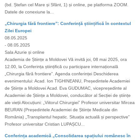
(bd. Ștefan cel Mare și Sfânt, 1) și online, pe platforma ZOOM.
Datele de conexiune la...
„Chirurgia fără frontiere”: Conferință științifică în contextul
Zilei Europei
08.05.2025
- 08.05.2025
Sala Azurie și online
Academia de Științe a Moldovei Vă invită joi, 08 mai 2025, ora
12.00, la Conferința științifică cu participare internațională
„Chirurgia fără frontiere”. Agenda conferinței Deschiderea
evenimentului: Acad. Ion TIGHINEANU, Președintele Academiei
de Științe a Moldovei Acad. Eva GUDUMAC, vicepreședinte al
Academiei de Științe a Moldovei, conducător al Secției de științe
ale vieții Alocuțiuni: „Viitorul Chirurgiei” Profesor universitar Mircea
BEURAN (Președintele Academiei de Științe Medicale din
România) „Transplantul hepatic. Situația actuală și perspective”
Profesor universitar Cristian LUPAȘCU...
Conferința academică „Consolidarea spațiului românesc în