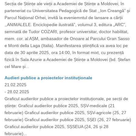
Secția de Științe ale vieții a Academiei de Științe a Moldovei, în
parteneriat cu Universitatea Pedagogică de Stat ,,Ion Creangă” și
Parcul Național Orhei, invită la eveniemntul de lansare a cărții
,,ANIMALELE. Enciclopedie ilustrată”, volumul 3, editura „ARC”,
semnată de Tudor COZARI, profesor universitar, doctor habilitat,
mem. cor. al AȘM, ambasador de Onoare al Parcului Gran Sasso
e Monti della Laga (Italia). Manifestarea științifică va avea loc pe
data de 30 aprilie 2025, ora 14:00, în format mixt, cu prezență
fizică în Sala Azurie a Academiei de Științe a Moldovei (bd. Ștefan
cel Mare și...
Audieri publice a proiectelor instituționale
21.02.2025
- 28.02.2025
Graficul audierilor publice a proiectelor instituționale, pe secții de
științe: Graficul audierilor publice 2025, SȘV-medicale (21
februarie) Graficul audierilor publice 2025, SȘV-agricole (25, 27
februarie) Graficul audierilor publice 2025, SȘEI (26, 27 februarie)
Graficul audierilor publice 2025, SȘSEUA (24, 26 și 28
februarie)...