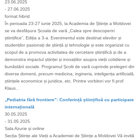
23.06.2025
- 27.06.2025
format hibrid
În perioada 23-27 iunie 2025, la Academia de Științe a Moldovei
se va desfășura Școala de vară „Calea spre descoperiri
științifice”, Ediția a 3-a. Evenimentul este destinat elevilor și
studenților pasionați de știință și tehnologie și este organizat cu
scopul de a promova activitatea de cercetare științifică și de a
demonstra impactul științei și inovațiilor asupra vieții cotidiene și
bunăstării sociale. Programul Școlii de vară cuprinde prelegeri din
diverse domenii, precum medicina, ingineria, inteligența artificială,
științele economice și juridice, etc. Printre vorbitori vor fi prof.
Klaus...
„Pediatria fără frontiere”: Conferință științifică cu participare
internațională
30.05.2025
- 31.05.2025
Sala Azurie și online
Secția Științe ale Vieții a Academiei de Științe a Moldovei Vă invită