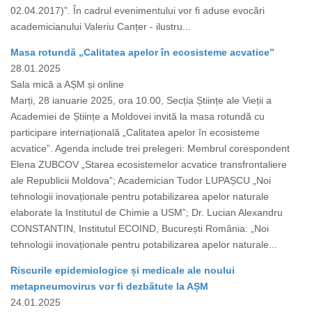
02.04.2017)”. În cadrul evenimentului vor fi aduse evocări
academicianului Valeriu Canțer - ilustru...
Masa rotundă „Calitatea apelor în ecosisteme acvatice”
28.01.2025
Sala mică a AȘM și online
Marți, 28 ianuarie 2025, ora 10.00, Secția Științe ale Vieții a
Academiei de Științe a Moldovei invită la masa rotundă cu
participare internațională „Calitatea apelor în ecosisteme
acvatice”. Agenda include trei prelegeri: Membrul corespondent
Elena ZUBCOV „Starea ecosistemelor acvatice transfrontaliere
ale Republicii Moldova”; Academician Tudor LUPAȘCU „Noi
tehnologii inovaționale pentru potabilizarea apelor naturale
elaborate la Institutul de Chimie a USM”; Dr. Lucian Alexandru
CONSTANTIN, Institutul ECOIND, București România: „Noi
tehnologii inovaționale pentru potabilizarea apelor naturale...
Riscurile epidemiologice și medicale ale noului
metapneumovirus vor fi dezbătute la AȘM
24.01.2025