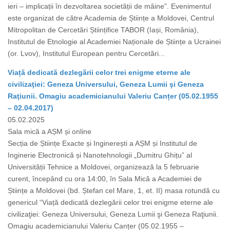
ieri – implicații în dezvoltarea societății de mâine”. Evenimentul
este organizat de către Academia de Științe a Moldovei, Centrul
Mitropolitan de Cercetări Științifice TABOR (Iași, România),
Institutul de Etnologie al Academiei Naționale de Științe a Ucrainei
(or. Lvov), Institutul European pentru Cercetări...
Viață dedicată dezlegării celor trei enigme eterne ale
civilizaţiei: Geneza Universului, Geneza Lumii şi Geneza
Raţiunii. Omagiu academicianului Valeriu Canțer (05.02.1955
– 02.04.2017)
05.02.2025
Sala mică a AȘM și online
Secția de Științe Exacte și Inginerești a AȘM și Institutul de
Inginerie Electronică și Nanotehnologii „Dumitru Ghițu” al
Universității Tehnice a Moldovei, organizează la 5 februarie
curent, începând cu ora 14:00, în Sala Mică a Academiei de
Științe a Moldovei (bd. Ștefan cel Mare, 1, et. II) masa rotundă cu
genericul “Viață dedicată dezlegării celor trei enigme eterne ale
civilizaţiei: Geneza Universului, Geneza Lumii şi Geneza Raţiunii.
Omagiu academicianului Valeriu Canțer (05.02.1955 –