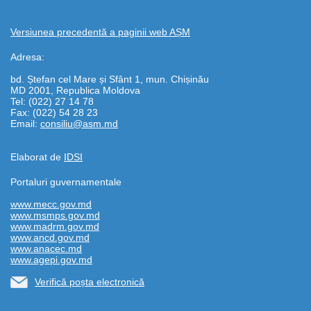
Versiunea precedentă a paginii web AȘM
Adresa:
bd. Ștefan cel Mare și Sfânt 1, mun. Chișinău
MD 2001, Republica Moldova
Tel: (022) 27 14 78
Fax: (022) 54 28 23
Email:
consiliu@asm.md
Elaborat de
IDSI
Portaluri guvernamentale
www.mecc.gov.md
www.msmps.gov.md
www.madrm.gov.md
www.ancd.gov.md
www.anacec.md
www.agepi.gov.md
Verifică poșta electronică