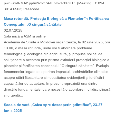
pwd=swtRMAtSjgdmWivz7A4EbIhvTcb62H.1 (Meeting ID: 894
3014 6503; Passcode...
Masa rotundă: Protecția Biologică a Plantelor în Fortificarea
Conceptului „O singură sănătate”
02.07.2025
Sala mică a AȘM și online
Academia de Științe a Moldovei organizează, la 02 iulie 2025, ora
13.00, o masă rotundă, unde vor fi abordate probleme
tehnologice și ecologice din agricultură, și propuse noi căi de
soluționare a acestora prin prisma extinderii protecției biologice a
plantelor și fortificarea conceptului “O singură sănătate”. Evoluția
fenomenelor legate de sporirea impactului schimbărilor climatice
asupra stării fitosanitare și necesitatea evidențierii și fortificării
capacităților de adaptare, în prezent reprezintă una dintre
direcțiile fundamentale, care necesită o abordare multidisciplinară
și urgentă...
Școala de vară „Calea spre descoperiri științifice”, 23-27
iunie 2025