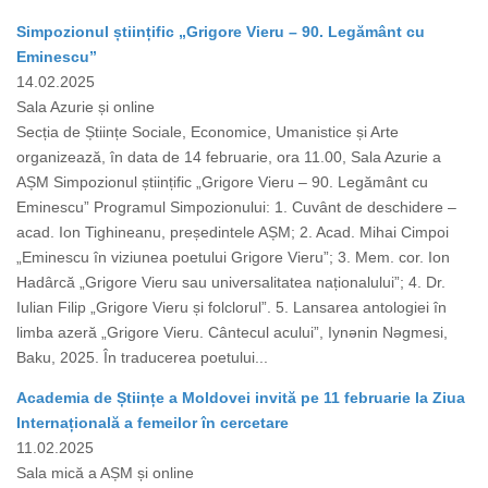
Simpozionul științific „Grigore Vieru – 90. Legământ cu
Eminescu”
14.02.2025
Sala Azurie și online
Secția de Științe Sociale, Economice, Umanistice și Arte
organizează, în data de 14 februarie, ora 11.00, Sala Azurie a
AȘM Simpozionul științific „Grigore Vieru – 90. Legământ cu
Eminescu” Programul Simpozionului: 1. Cuvânt de deschidere –
acad. Ion Tighineanu, președintele AȘM; 2. Acad. Mihai Cimpoi
„Eminescu în viziunea poetului Grigore Vieru”; 3. Mem. cor. Ion
Hadârcă „Grigore Vieru sau universalitatea naționalului”; 4. Dr.
Iulian Filip „Grigore Vieru și folclorul”. 5. Lansarea antologiei în
limba azeră „Grigore Vieru. Cântecul acului”, Iynǝnin Nǝgmesi,
Baku, 2025. În traducerea poetului...
Academia de Științe a Moldovei invită pe 11 februarie la Ziua
Internațională a femeilor în cercetare
11.02.2025
Sala mică a AȘM și online