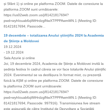
și Sfânt 1) și online pe platforma ZOOM. Datele de conexiune la
platforma ZOOM sunt următoarele:
https://us02web.zoom.us/j/81421817694?
pwd=wyhIouab6qWtHrdzglNwXTPPPAwmMN.1 (Meeting ID:
81421817694; Passcode...
19 decembrie – totalizarea Anului științific 2024 la Academia
de Științe a Moldovei
19.12.2024
- 19.12.2024
Sala Azurie și online
Joi, 19 decembrie 2024, Academia de Științe a Moldovei invită la
ședința festiva în cadrul căreia se vor face totalurile Anului științific
2024. Evenimentul se va desfășura în format mixt, cu prezență
fizică la AȘM și online pe platforma ZOOM. Datele de conexiune
la platforma ZOOM sunt următoarele:
https://us02web.zoom.us/j/81421817694?
pwd=wyhIouab6qWtHrdzglNwXTPPPAwmMN.1 (Meeting ID:
81421817694; Passcode: 997916). Transmisiunea live stream
este asigurată de către Institutul de Dezvoltare a Societății