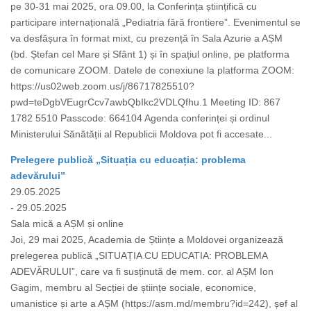
pe 30-31 mai 2025, ora 09.00, la Conferința științifică cu
participare internațională „Pediatria fără frontiere”. Evenimentul se
va desfășura în format mixt, cu prezență în Sala Azurie a AȘM
(bd. Ștefan cel Mare și Sfânt 1) și în spațiul online, pe platforma
de comunicare ZOOM. Datele de conexiune la platforma ZOOM:
https://us02web.zoom.us/j/86717825510?
pwd=teDgbVEugrCcv7awbQbIkc2VDLQfhu.1 Meeting ID: 867
1782 5510 Passcode: 664104 Agenda conferinței și ordinul
Ministerului Sănătății al Republicii Moldova pot fi accesate...
Prelegere publică „Situația cu educația: problema
adevărului”
29.05.2025
- 29.05.2025
Sala mică a AȘM și online
Joi, 29 mai 2025, Academia de Științe a Moldovei organizează
prelegerea publică „SITUAȚIA CU EDUCATIA: PROBLEMA
ADEVĂRULUI”, care va fi susținută de mem. cor. al AȘM Ion
Gagim, membru al Secției de științe sociale, economice,
umanistice și arte a AȘM (https://asm.md/membru?id=242), șef al