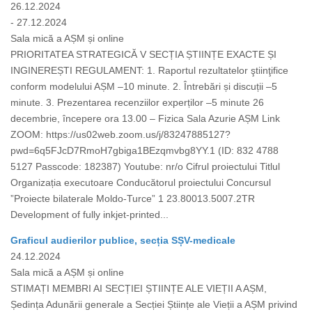
26.12.2024
- 27.12.2024
Sala mică a AȘM și online
PRIORITATEA STRATEGICĂ V SECȚIA ȘTIINȚE EXACTE ȘI
INGINEREȘTI REGULAMENT: 1. Raportul rezultatelor ştiinţifice
conform modelului AȘM –10 minute. 2. Întrebări și discuții –5
minute. 3. Prezentarea recenziilor experților –5 minute 26
decembrie, începere ora 13.00 – Fizica Sala Azurie AȘM Link
ZOOM: https://us02web.zoom.us/j/83247885127?
pwd=6q5FJcD7RmoH7gbiga1BEzqmvbg8YY.1 (ID: 832 4788
5127 Passcode: 182387) Youtube: nr/o Cifrul proiectului Titlul
Organizația executoare Conducătorul proiectului Concursul
”Proiecte bilaterale Moldo-Turce” 1 23.80013.5007.2TR
Development of fully inkjet-printed...
Graficul audierilor publice, secția SȘV-medicale
24.12.2024
Sala mică a AȘM și online
STIMAȚI MEMBRI AI SECȚIEI ȘTIINȚE ALE VIEȚII A AȘM,
Ședința Adunării generale a Secției Științe ale Vieții a AȘM privind