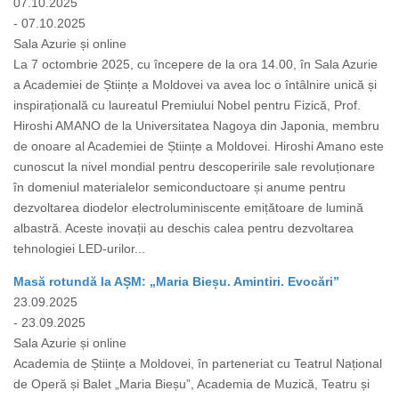
07.10.2025
- 07.10.2025
Sala Azurie și online
La 7 octombrie 2025, cu începere de la ora 14.00, în Sala Azurie
a Academiei de Științe a Moldovei va avea loc o întâlnire unică și
inspirațională cu laureatul Premiului Nobel pentru Fizică, Prof.
Hiroshi AMANO de la Universitatea Nagoya din Japonia, membru
de onoare al Academiei de Științe a Moldovei. Hiroshi Amano este
cunoscut la nivel mondial pentru descoperirile sale revoluționare
în domeniul materialelor semiconductoare și anume pentru
dezvoltarea diodelor electroluminiscente emițătoare de lumină
albastră. Aceste inovații au deschis calea pentru dezvoltarea
tehnologiei LED-urilor...
Masă rotundă la AȘM: „Maria Bieșu. Amintiri. Evocări”
23.09.2025
- 23.09.2025
Sala Azurie și online
Academia de Științe a Moldovei, în parteneriat cu Teatrul Național
de Operă și Balet „Maria Bieșu”, Academia de Muzică, Teatru și