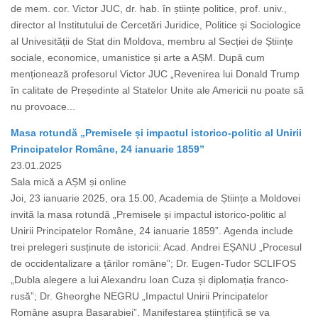
de mem. cor. Victor JUC, dr. hab. în științe politice, prof. univ.,
director al Institutului de Cercetări Juridice, Politice și Sociologice
al Univesității de Stat din Moldova, membru al Secției de Științe
sociale, economice, umanistice și arte a AȘM. După cum
menționează profesorul Victor JUC „Revenirea lui Donald Trump
în calitate de Președinte al Statelor Unite ale Americii nu poate să
nu provoace...
Masa rotundă „Premisele și impactul istorico-politic al Unirii
Principatelor Române, 24 ianuarie 1859”
23.01.2025
Sala mică a AȘM și online
Joi, 23 ianuarie 2025, ora 15.00, Academia de Științe a Moldovei
invită la masa rotundă „Premisele și impactul istorico-politic al
Unirii Principatelor Române, 24 ianuarie 1859”. Agenda include
trei prelegeri susținute de istoricii: Acad. Andrei EȘANU „Procesul
de occidentalizare a țărilor române”; Dr. Eugen-Tudor SCLIFOS
„Dubla alegere a lui Alexandru Ioan Cuza și diplomația franco-
rusă”; Dr. Gheorghe NEGRU „Impactul Unirii Principatelor
Române asupra Basarabiei”. Manifestarea științifică se va