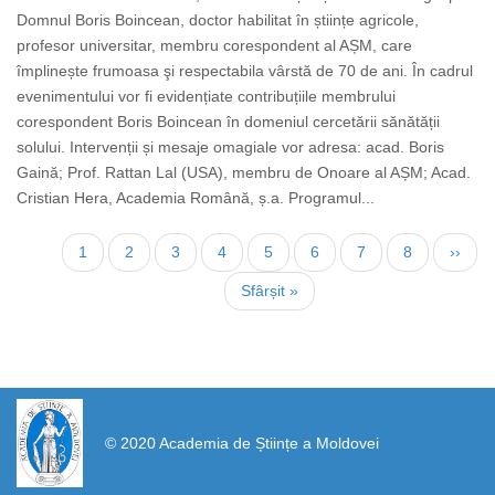
Domnul Boris Boincean, doctor habilitat în științe agricole,
profesor universitar, membru corespondent al AȘM, care
împlinește frumoasa şi respectabila vârstă de 70 de ani. În cadrul
evenimentului vor fi evidențiate contribuțiile membrului
corespondent Boris Boincean în domeniul cercetării sănătății
solului. Intervenții și mesaje omagiale vor adresa: acad. Boris
Gaină; Prof. Rattan Lal (USA), membru de Onoare al AȘM; Acad.
Cristian Hera, Academia Română, ș.a. Programul...
Нумерация
Текущая
1
Страница
2
Страница
3
Страница
4
Страница
5
Страница
6
Страница
7
Страница
8
След
››
страниц
страница
стран
Последняя
Sfârșit »
страница
https://propletenie.ru/
© 2020 Academia de Științe a Moldovei