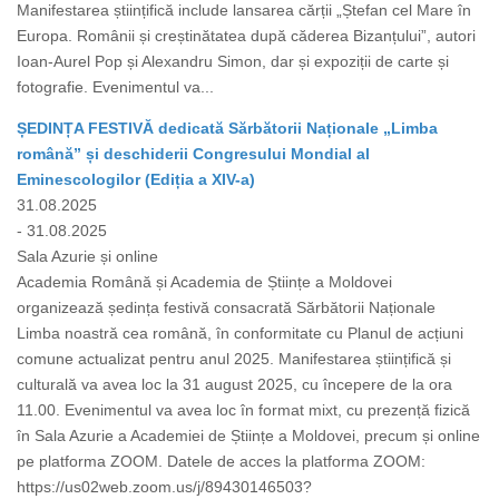
Manifestarea științifică include lansarea cărții „Ștefan cel Mare în
Europa. Românii și creștinătatea după căderea Bizanțului”, autori
Ioan-Aurel Pop și Alexandru Simon, dar și expoziții de carte și
fotografie. Evenimentul va...
ȘEDINȚA FESTIVĂ dedicată Sărbătorii Naționale „Limba
română” și deschiderii Congresului Mondial al
Eminescologilor (Ediția a XIV-a)
31.08.2025
- 31.08.2025
Sala Azurie și online
Academia Română și Academia de Științe a Moldovei
organizează ședința festivă consacrată Sărbătorii Naționale
Limba noastră cea română, în conformitate cu Planul de acțiuni
comune actualizat pentru anul 2025. Manifestarea științifică și
culturală va avea loc la 31 august 2025, cu începere de la ora
11.00. Evenimentul va avea loc în format mixt, cu prezență fizică
în Sala Azurie a Academiei de Științe a Moldovei, precum și online
pe platforma ZOOM. Datele de acces la platforma ZOOM:
https://us02web.zoom.us/j/89430146503?