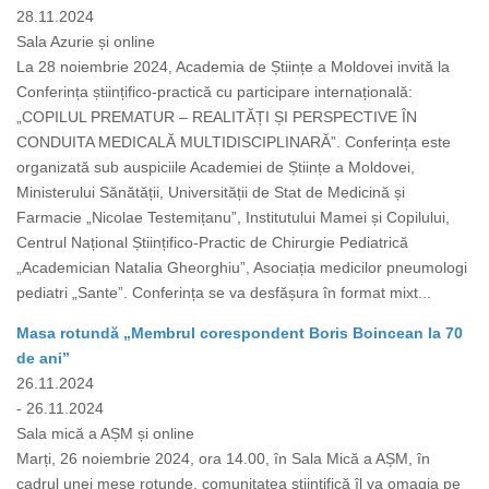
28.11.2024
Sala Azurie și online
La 28 noiembrie 2024, Academia de Științe a Moldovei invită la
Conferința științifico-practică cu participare internațională:
„COPILUL PREMATUR – REALITĂȚI ȘI PERSPECTIVE ÎN
CONDUITA MEDICALĂ MULTIDISCIPLINARĂ”. Conferința este
organizată sub auspiciile Academiei de Științe a Moldovei,
Ministerului Sănătății, Universității de Stat de Medicină și
Farmacie „Nicolae Testemițanu”, Institutului Mamei și Copilului,
Centrul Național Științifico-Practic de Chirurgie Pediatrică
„Academician Natalia Gheorghiu”, Asociația medicilor pneumologi
pediatri „Sante”. Conferința se va desfășura în format mixt...
Masa rotundă „Membrul corespondent Boris Boincean la 70
de ani”
26.11.2024
- 26.11.2024
Sala mică a AȘM și online
Marți, 26 noiembrie 2024, ora 14.00, în Sala Mică a AȘM, în
cadrul unei mese rotunde, comunitatea științifică îl va omagia pe