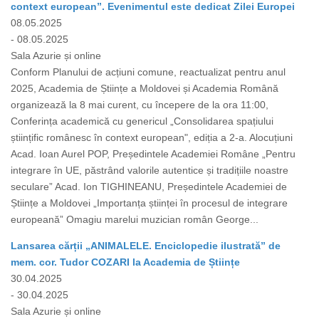
context european”. Evenimentul este dedicat Zilei Europei
08.05.2025
- 08.05.2025
Sala Azurie și online
Conform Planului de acțiuni comune, reactualizat pentru anul
2025, Academia de Științe a Moldovei și Academia Română
organizează la 8 mai curent, cu începere de la ora 11:00,
Conferința academică cu genericul „Consolidarea spațiului
științific românesc în context european", ediția a 2-a. Alocuțiuni
Acad. Ioan Aurel POP, Președintele Academiei Române „Pentru
integrare în UE, păstrând valorile autentice și tradițiile noastre
seculare” Acad. Ion TIGHINEANU, Președintele Academiei de
Științe a Moldovei „Importanța științei în procesul de integrare
europeană” Omagiu marelui muzician român George...
Lansarea cărții „ANIMALELE. Enciclopedie ilustrată” de
mem. cor. Tudor COZARI la Academia de Științe
30.04.2025
- 30.04.2025
Sala Azurie și online