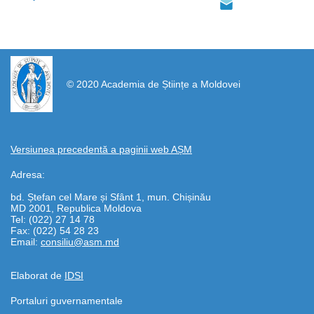
https://propletenie.ru/
© 2020 Academia de Științe a Moldovei
Versiunea precedentă a paginii web AȘM
Adresa:
bd. Ștefan cel Mare și Sfânt 1, mun. Chișinău
MD 2001, Republica Moldova
Tel: (022) 27 14 78
Fax: (022) 54 28 23
Email:
consiliu@asm.md
Elaborat de
IDSI
Portaluri guvernamentale