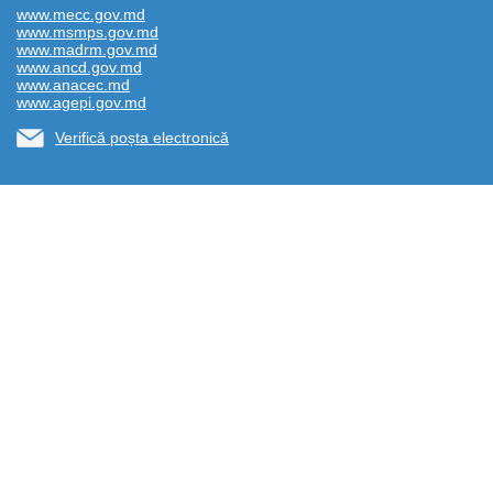
www.mecc.gov.md
www.msmps.gov.md
www.madrm.gov.md
www.ancd.gov.md
www.anacec.md
www.agepi.gov.md
Verifică poșta electronică