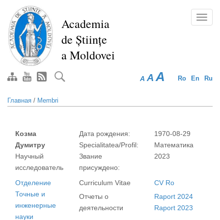
Перейти
к
Toggl
Academia
основному
navig
de Științe
содержанию
a Moldovei
A
A
A
Ro
En
Ru
Главная
/
Membri
Козма
Дата рождения:
1970-08-29
Думитру
Specialitatea/Profil:
Математика
Научный
Звание
2023
исследователь
присуждено:
Отделение
Curriculum Vitae
CV Ro
Точные и
Отчеты о
Raport 2024
инженерные
деятельности
Raport 2023
науки