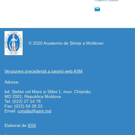
https://propletenie.ru/
© 2020 Academia de Științe a Moldovei
Versiunea precedentă a paginii web AȘM
Adresa:
bd. Ștefan cel Mare și Sfânt 1, mun. Chișinău
MD 2001, Republica Moldova
Tel: (022) 27 14 78
Fax: (022) 54 28 23
Email:
consiliu@asm.md
Elaborat de
IDSI