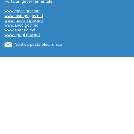
Portaluri guvernamentale
www.mecc.gov.md
www.msmps.gov.md
www.madrm.gov.md
www.ancd.gov.md
www.anacec.md
www.agepi.gov.md
Verifică poșta electronică