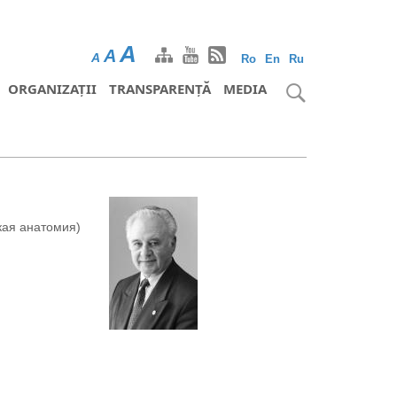
A
A
A
Ro
En
Ru
ORGANIZAȚII
TRANSPARENȚĂ
MEDIA
кая анатомия)