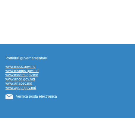
Portaluri guvernamentale
www.mecc.gov.md
www.msmps.gov.md
www.madrm.gov.md
www.ancd.gov.md
www.anacec.md
www.agepi.gov.md
Verifică poșta electronică