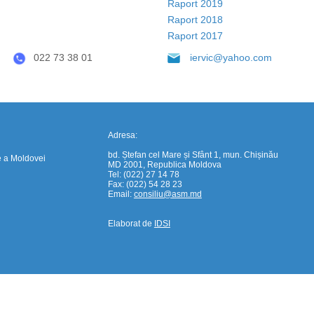
Raport 2019
https://propletenie.ru/
Raport 2018
Raport 2017
022 73 38 01
iervic@yahoo.com
Adresa:
bd. Ștefan cel Mare și Sfânt 1, mun. Chișinău
e a Moldovei
MD 2001, Republica Moldova
Tel: (022) 27 14 78
Fax: (022) 54 28 23
Email:
consiliu@asm.md
Elaborat de
IDSI