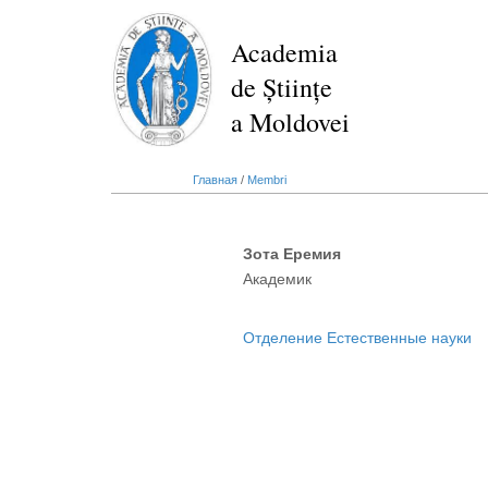
Перейти
к
Academia
основному
de Științe
содержанию
a Moldovei
Главная
/
Membri
Зота Еремия
Академик
Отделение Естественные науки